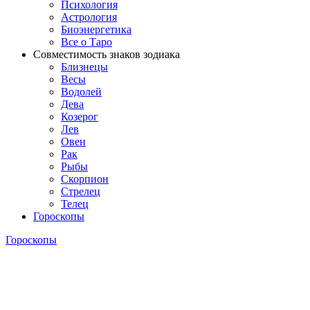
Психология
Астрология
Биоэнергетика
Все о Таро
Совместимость знаков зодиака
Близнецы
Весы
Водолей
Дева
Козерог
Лев
Овен
Рак
Рыбы
Скорпион
Стрелец
Телец
Гороскопы
Гороскопы