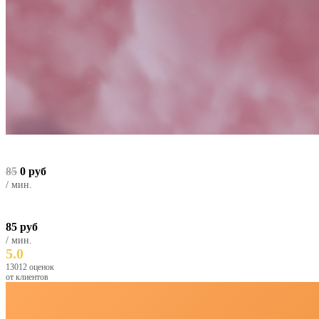
85
0 руб
/ мин.
85 руб
/ мин.
5.0
13012 оценок
от клиентов