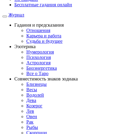
Бесплатные гадания онлайн
Журнал
Гадания и предсказания
Отношения
Карьера и работа
Cудьба и будущее
Эзотерика
Нумерология
Психология
Астрология
Биоэнергетика
Все о Таро
Совместимость знаков зодиака
Близнецы
Весы
Водолей
Дева
Козерог
Лев
Овен
Рак
Рыбы
Скорпион