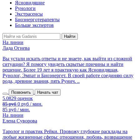
Ясновидящие
Рунологи
Экстрасенсы
Биоэнерготерапевты
Больше экспертов
На линии
Лада Огнева
Вы устали искать ответы и не знаете, как выйти из сложной
ситуации? Я помогу увидеть скрытые причины и найти
решение. Более 19 лет я практикую как Ясновидящая,
Рунолог, Эмпат и Биоэнергет. В своей работе соединяю силу
рода, древние знания, пять Рунич. ..
Позвонить
Начать чат
85 руб
0 руб / мин.
85 руб / мин.
На линии
Елена Суворова
Таролог и практик Рейки. Провожу глубокие расклады на
любые жизненные сферы: отношения, любовь, возвращение