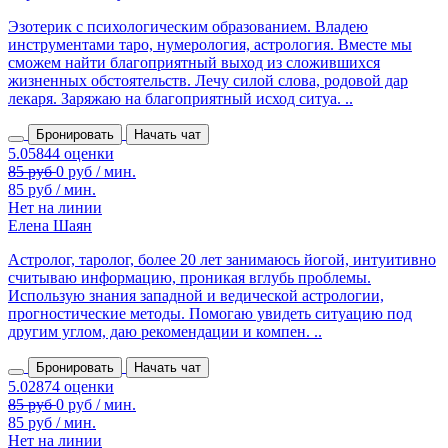
Эзотерик с психологическим образованием. Владею
инструментами таро, нумерология, астрология. Вместе мы
сможем найти благоприятный выход из сложившихся
жизненных обстоятельств. Лечу силой слова, родовой дар
лекаря. Заряжаю на благоприятный исход ситуа. ..
Бронировать
Начать чат
85 руб / мин.
Нет на линии
Елена Шаян
Астролог, таролог, более 20 лет занимаюсь йогой, интуитивно
считываю информацию, проникая вглубь проблемы.
Использую знания западной и ведической астрологии,
прогностические методы. Помогаю увидеть ситуацию под
другим углом, даю рекомендации и компен. ..
Бронировать
Начать чат
85 руб / мин.
Нет на линии