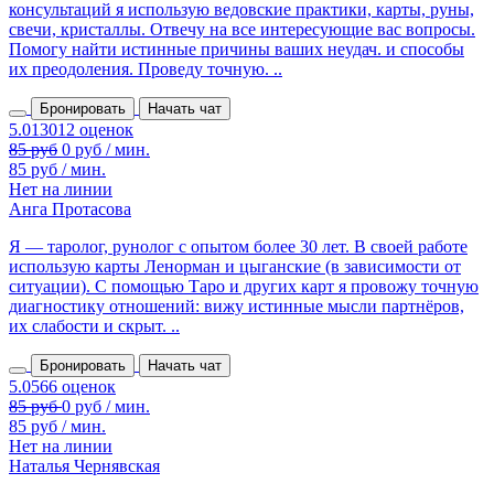
консультаций я использую ведовские практики, карты, руны,
свечи, кристаллы. Отвечу на все интересующие вас вопросы.
Помогу найти истинные причины ваших неудач. и способы
их преодоления. Проведу точную. ..
Бронировать
Начать чат
85 руб
0 руб / мин.
85 руб / мин.
Нет на линии
Анга Протасова
Я — таролог, рунолог с опытом более 30 лет. В своей работе
использую карты Ленорман и цыганские (в зависимости от
ситуации). С помощью Таро и других карт я провожу точную
диагностику отношений: вижу истинные мысли партнёров,
их слабости и скрыт. ..
Бронировать
Начать чат
85 руб / мин.
Нет на линии
Наталья Чернявская