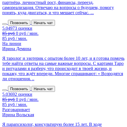
партнёра, личностный рост, финансы, переезд,
самореализация. Отвечаю на вопросы о будущем, помогу
понять, куда двигаться, и что мешает сейчас. ...
Позвонить
Начать чат
85 руб
0 руб / мин.
85 руб / мин.
На линии
Ирина Демина
Я таролог и эзотерик с опытом более 10 лет, и я готова помочь
тебе найти ответы на самые важные вопросы. С картами Таро
и ритуалами я разберу, что происходит в твоей жизни, и
покажу, что ждёт впереди. Многие спрашивают: « Возродятся
ли отношения. ..
Позвонить
Начать чат
85 руб
0 руб / мин.
85 руб / мин.
Разговаривает
Ирина Вольская
Я парапсихолог, консультирую более 15 лет. В ходе