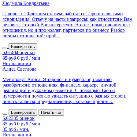
Людмила Кондратьева
Таролог с 20‑летним стажем, работаю с Таро и навыками
ясновидения. Отвечу на частые запросы: как относится к Вам
человек, который Вас интересует. Это не только про личные
отношения, но и про коллег, партнеров по бизнесу. Разбор
личных отношений: проб. ..
Бронировать
Нет на линии
Алиса Светлова
Меня зовут Алиса. Я таролог и нумеролог, помогаю
разобраться в отношениях, финансах, карьере, личной
реализации и духовном развитии. С помощью Таро и
нумерологии помогаю увидеть ситуацию с разных сторон,
понять таланты, предназначение, скрытые причин. ..
Бронировать
Начать чат
85 руб / мин.
Нет на линии