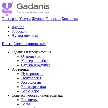
Эксперты
Услуги
Журнал
Гороскоп
Контакты
Журнал
Гороскоп
Нужна помощь?
Войти
Зарегистрироваться
Гадания и предсказания
Отношения
Карьера и работа
Cудьба и будущее
Эзотерика
Нумерология
Психология
Астрология
Биоэнергетика
Все о Таро
Совместимость знаков зодиака
Близнецы
Весы