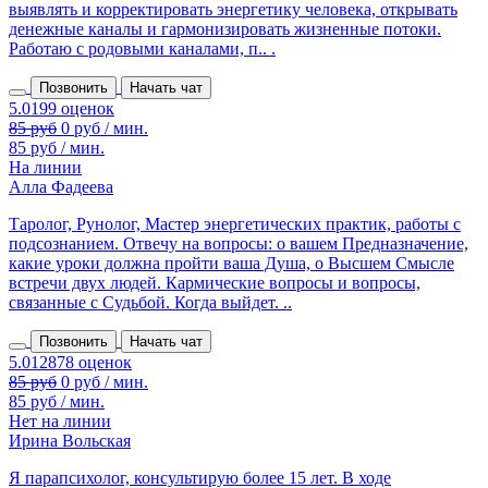
выявлять и корректировать энергетику человека, открывать
денежные каналы и гармонизировать жизненные потоки.
Работаю с родовыми каналами, п.. .
Позвонить
Начать чат
85 руб
0 руб / мин.
85 руб / мин.
На линии
Алла Фадеева
Таролог, Рунолог, Мастер энергетических практик, работы с
подсознанием. Отвечу на вопросы: о вашем Предназначение,
какие уроки должна пройти ваша Душа, о Высшем Смысле
встречи двух людей. Кармические вопросы и вопросы,
связанные с Судьбой. Когда выйдет. ..
Позвонить
Начать чат
85 руб
0 руб / мин.
85 руб / мин.
Нет на линии
Ирина Вольская
Я парапсихолог, консультирую более 15 лет. В ходе