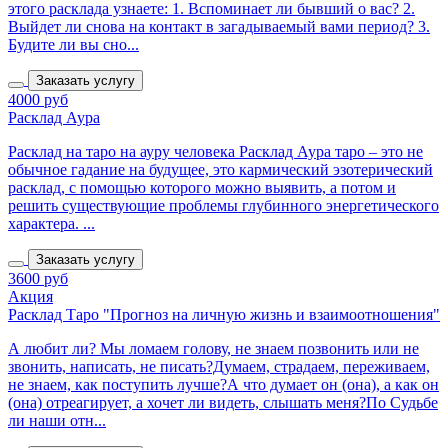
этого расклада узнаете: 1. Вспоминает ли бывший о вас? 2.
Выйдет ли снова на контакт в загадываемый вами период? 3.
Будите ли вы сно...
Заказать услугу
4000 руб
Расклад Аура
Расклад на таро на ауру человека Расклад Аура таро – это не
обычное гадание на будущее, это кармический эзотерический
расклад, с помощью которого можно выявить, а потом и
решить существующие проблемы глубинного энергетического
характера. ...
Заказать услугу
3600 руб
Акция
Расклад Таро "Прогноз на личную жизнь и взаимоотношения"
А любит ли? Мы ломаем голову, не знаем позвонить или не
звонить, написать, не писать?Думаем, страдаем, переживаем,
не знаем, как поступить лучше?А что думает он (она), а как он
(она) отреагирует, а хочет ли видеть, слышать меня?По Судьбе
ли наши отн...