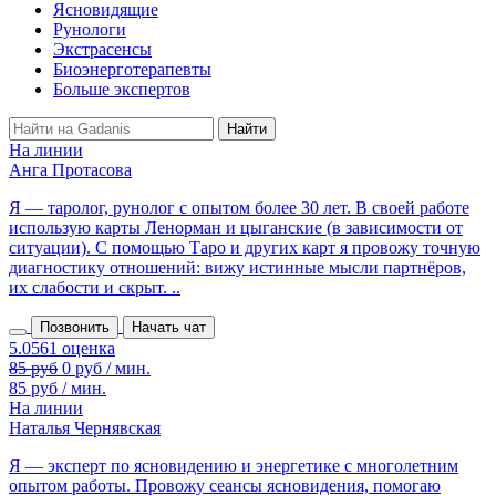
Ясновидящие
Рунологи
Экстрасенсы
Биоэнерготерапевты
Больше экспертов
На линии
Анга Протасова
Я — таролог, рунолог с опытом более 30 лет. В своей работе
использую карты Ленорман и цыганские (в зависимости от
ситуации). С помощью Таро и других карт я провожу точную
диагностику отношений: вижу истинные мысли партнёров,
их слабости и скрыт. ..
Позвонить
Начать чат
85 руб
0 руб / мин.
85 руб / мин.
На линии
Наталья Чернявская
Я — эксперт по ясновидению и энергетике с многолетним
опытом работы. Провожу сеансы ясновидения, помогаю