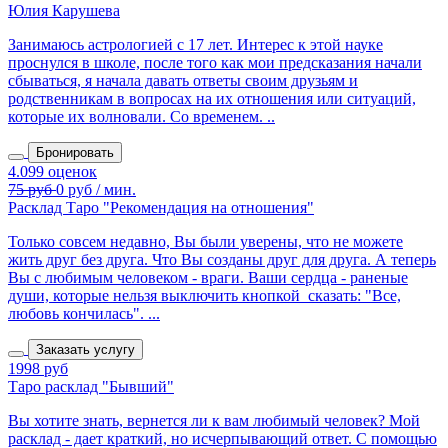
Юлия Карушева
Занимаюсь астрологией с 17 лет. Интерес к этой науке
проснулся в школе, после того как мои предсказания начали
сбываться, я начала давать ответы своим друзьям и
родственникам в вопросах на их отношения или ситуаций,
которые их волновали. Со временем. ..
Бронировать
Расклад Таро "Рекомендация на отношения"
Только совсем недавно, Вы были уверены, что не можете
жить друг без друга. Что Вы созданы друг для друга. А теперь
Вы с любимым человеком - враги. Ваши сердца - раненые
души, которые нельзя выключить кнопкой сказать: "Все,
любовь кончилась". ...
Заказать услугу
1998 руб
Таро расклад "Бывший"
Вы хотите знать, вернется ли к вам любимый человек? Мой
расклад - дает краткий, но исчерпывающий ответ. С помощью