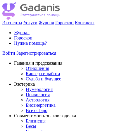
Эксперты
Услуги
Журнал
Гороскоп
Контакты
Журнал
Гороскоп
Нужна помощь?
Войти
Зарегистрироваться
Гадания и предсказания
Отношения
Карьера и работа
Cудьба и будущее
Эзотерика
Нумерология
Психология
Астрология
Биоэнергетика
Все о Таро
Совместимость знаков зодиака
Близнецы
Весы