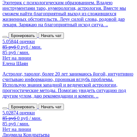
Эзотерик с психологическим образованием. Владею
инструментами таро, нумерология, астрология. Вместе мы
сможем найти благоприятный выход из сложившихся
жизненных обстоятельств. Лечу силой слова, родовой дар
лекаря. Заряжаю на благоприятный исход ситуа. ..
Бронировать
Начать чат
85 руб / мин.
Нет на линии
Елена Шаян
Астролог, таролог, более 20 лет занимаюсь йогой, интуитивно
считываю информацию, проникая вглубь проблемы.
Использую знания западной и ведической астрологии,
прогностические методы. Помогаю увидеть ситуацию под
другим углом, даю рекомендации и компен. ..
Бронировать
Начать чат
85 руб / мин.
Нет на линии
Людмила Кондратьева