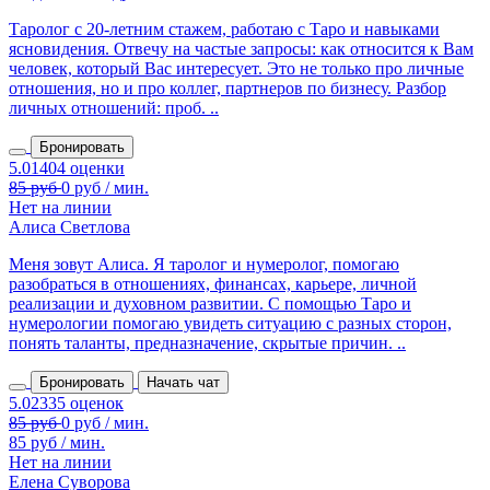
Таролог с 20‑летним стажем, работаю с Таро и навыками
ясновидения. Отвечу на частые запросы: как относится к Вам
человек, который Вас интересует. Это не только про личные
отношения, но и про коллег, партнеров по бизнесу. Разбор
личных отношений: проб. ..
Бронировать
Нет на линии
Алиса Светлова
Меня зовут Алиса. Я таролог и нумеролог, помогаю
разобраться в отношениях, финансах, карьере, личной
реализации и духовном развитии. С помощью Таро и
нумерологии помогаю увидеть ситуацию с разных сторон,
понять таланты, предназначение, скрытые причин. ..
Бронировать
Начать чат
85 руб / мин.
Нет на линии
Елена Суворова