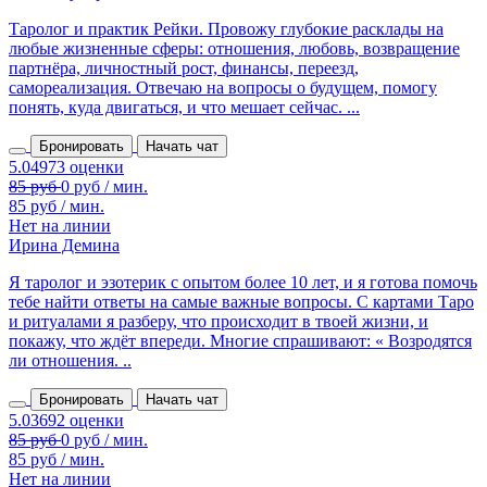
Таролог и практик Рейки. Провожу глубокие расклады на
любые жизненные сферы: отношения, любовь, возвращение
партнёра, личностный рост, финансы, переезд,
самореализация. Отвечаю на вопросы о будущем, помогу
понять, куда двигаться, и что мешает сейчас. ...
Бронировать
Начать чат
85 руб / мин.
Нет на линии
Ирина Демина
Я таролог и эзотерик с опытом более 10 лет, и я готова помочь
тебе найти ответы на самые важные вопросы. С картами Таро
и ритуалами я разберу, что происходит в твоей жизни, и
покажу, что ждёт впереди. Многие спрашивают: « Возродятся
ли отношения. ..
Бронировать
Начать чат
85 руб / мин.
Нет на линии