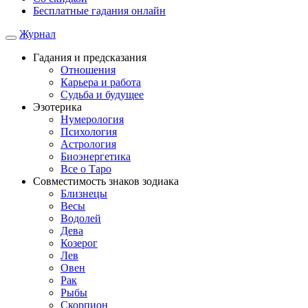
Бесплатные гадания онлайн
Журнал
Гадания и предсказания
Отношения
Карьера и работа
Cудьба и будущее
Эзотерика
Нумерология
Психология
Астрология
Биоэнергетика
Все о Таро
Совместимость знаков зодиака
Близнецы
Весы
Водолей
Дева
Козерог
Лев
Овен
Рак
Рыбы
Скорпион