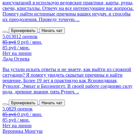
консультаций я использую ведовские практики, карты, руны,
свечи, кристаллы. Отвечу на все интересующие вас вопросы.
Помогу найти истинные причины ваших неудач. и способы
их преодоления. Проведу точную. ..
Бронировать
Начать чат
85 руб
0 руб / мин.
85 руб / мин.
Нет на линии
Лада Огнева
Вы устали искать ответы и не знаете, как выйти из сложной
ситуации? Я помогу увидеть скрытые причины и найти
решение. Более 19 лет я практикую как Ясновидящая,
Рунолог, Эмпат и Биоэнергет. В своей работе соединяю силу
рода, древние знания, пять Рунич. ..
Бронировать
Начать чат
85 руб / мин.
Нет на линии
Вероника Монгуш