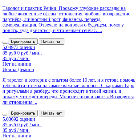
Таролог и практик Рейки. Провожу глубокие расклады на
любые жизненные сферы: отношения, любовь, возвращение
партнёра, личностный рост, финансы, переезд,
самореализация. Отвечаю на вопросы о будущем, помогу
понять, куда двигаться, и что мешает сейчас. ...
Бронировать
Начать чат
85 руб / мин.
Нет на линии
Ирина Демина
Я таролог и эзотерик с опытом более 10 лет, и я готова помочь
тебе найти ответы на самые важные вопросы. С картами Таро
и ритуалами я разберу, что происходит в твоей жизни, и
покажу, что ждёт впереди. Многие спрашивают: « Возродятся
ли отношения. ..
Бронировать
Начать чат
85 руб / мин.
Нет на линии