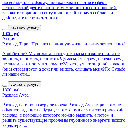
поскольку такая формулировка охватывает все сферы
человеческой деятельности и межличностных отношений.
Закажите гадание на ситуацию онлайн прямо сейчас – и
действуйте в соответствии с ...
Заказать услугу
1000 руб
Акция
Расклад Таро "Прогноз на личную жизнь и взаимоотношения"
А любит ли? Мы ломаем голову, не знаем позвонить или не
звонить, написать, не писать?Думаем, страдаем, переживаем,
не знаем, как поступить лучше?А что думает он (она), а как он
(она) отреагирует, а хочет ли видеть, слышать меня?По Судьбе
ли наши отн...
Заказать услугу
1800 руб
Расклад Аура
Расклад на таро на ауру человека Расклад Аура таро – это не
обычное гадание на будущее, это кармический эзотерический
расклад, с помощью которого можно выявить, а потом и
решить существующие проблемы глубинного энергетического
характера. ...