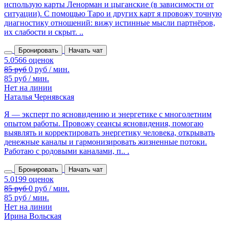
использую карты Ленорман и цыганские (в зависимости от
ситуации). С помощью Таро и других карт я провожу точную
диагностику отношений: вижу истинные мысли партнёров,
их слабости и скрыт. ..
Бронировать
Начать чат
85 руб
0 руб / мин.
85 руб / мин.
Нет на линии
Наталья Чернявская
Я — эксперт по ясновидению и энергетике с многолетним
опытом работы. Провожу сеансы ясновидения, помогаю
выявлять и корректировать энергетику человека, открывать
денежные каналы и гармонизировать жизненные потоки.
Работаю с родовыми каналами, п.. .
Бронировать
Начать чат
85 руб / мин.
Нет на линии
Ирина Вольская