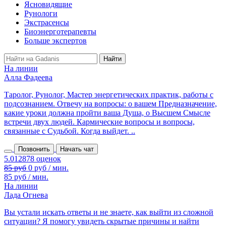
Ясновидящие
Рунологи
Экстрасенсы
Биоэнерготерапевты
Больше экспертов
На линии
Алла Фадеева
Таролог, Рунолог, Мастер энергетических практик, работы с
подсознанием. Отвечу на вопросы: о вашем Предназначение,
какие уроки должна пройти ваша Душа, о Высшем Смысле
встречи двух людей. Кармические вопросы и вопросы,
связанные с Судьбой. Когда выйдет. ..
Позвонить
Начать чат
85 руб
0 руб / мин.
85 руб / мин.
На линии
Лада Огнева
Вы устали искать ответы и не знаете, как выйти из сложной
ситуации? Я помогу увидеть скрытые причины и найти