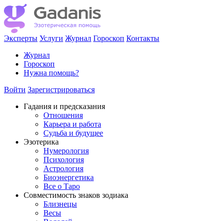
Эксперты
Услуги
Журнал
Гороскоп
Контакты
Журнал
Гороскоп
Нужна помощь?
Войти
Зарегистрироваться
Гадания и предсказания
Отношения
Карьера и работа
Cудьба и будущее
Эзотерика
Нумерология
Психология
Астрология
Биоэнергетика
Все о Таро
Совместимость знаков зодиака
Близнецы
Весы