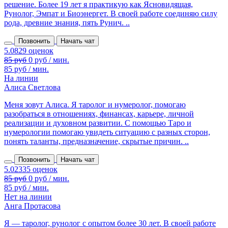
решение. Более 19 лет я практикую как Ясновидящая,
Рунолог, Эмпат и Биоэнергет. В своей работе соединяю силу
рода, древние знания, пять Рунич. ..
Позвонить
Начать чат
85 руб
0 руб / мин.
85 руб / мин.
На линии
Алиса Светлова
Меня зовут Алиса. Я таролог и нумеролог, помогаю
разобраться в отношениях, финансах, карьере, личной
реализации и духовном развитии. С помощью Таро и
нумерологии помогаю увидеть ситуацию с разных сторон,
понять таланты, предназначение, скрытые причин. ..
Позвонить
Начать чат
85 руб
0 руб / мин.
85 руб / мин.
Нет на линии
Анга Протасова
Я — таролог, рунолог с опытом более 30 лет. В своей работе