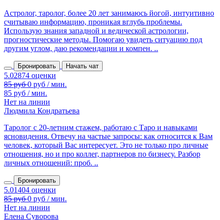
Астролог, таролог, более 20 лет занимаюсь йогой, интуитивно
считываю информацию, проникая вглубь проблемы.
Использую знания западной и ведической астрологии,
прогностические методы. Помогаю увидеть ситуацию под
другим углом, даю рекомендации и компен. ..
Бронировать
Начать чат
85 руб / мин.
Нет на линии
Людмила Кондратьева
Таролог с 20‑летним стажем, работаю с Таро и навыками
ясновидения. Отвечу на частые запросы: как относится к Вам
человек, который Вас интересует. Это не только про личные
отношения, но и про коллег, партнеров по бизнесу. Разбор
личных отношений: проб. ..
Бронировать
Нет на линии
Елена Суворова