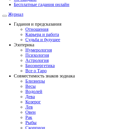
Бесплатные гадания онлайн
Журнал
Гадания и предсказания
Отношения
Карьера и работа
Cудьба и будущее
Эзотерика
Нумерология
Психология
Астрология
Биоэнергетика
Все о Таро
Совместимость знаков зодиака
Близнецы
Весы
Водолей
Дева
Козерог
Лев
Овен
Рак
Рыбы
Скорпион