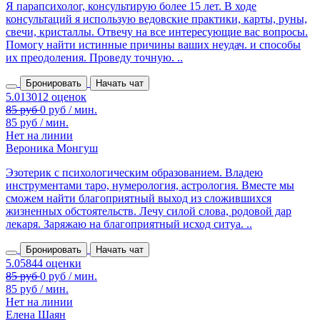
Я парапсихолог, консультирую более 15 лет. В ходе
консультаций я использую ведовские практики, карты, руны,
свечи, кристаллы. Отвечу на все интересующие вас вопросы.
Помогу найти истинные причины ваших неудач. и способы
их преодоления. Проведу точную. ..
Бронировать
Начать чат
85 руб / мин.
Нет на линии
Вероника Монгуш
Эзотерик с психологическим образованием. Владею
инструментами таро, нумерология, астрология. Вместе мы
сможем найти благоприятный выход из сложившихся
жизненных обстоятельств. Лечу силой слова, родовой дар
лекаря. Заряжаю на благоприятный исход ситуа. ..
Бронировать
Начать чат
85 руб / мин.
Нет на линии
Елена Шаян