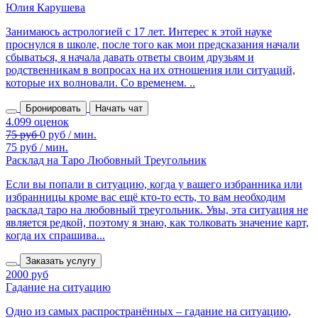
Юлия Карушева
Занимаюсь астрологией с 17 лет. Интерес к этой науке
проснулся в школе, после того как мои предсказания начали
сбываться, я начала давать ответы своим друзьям и
родственникам в вопросах на их отношения или ситуаций,
которые их волновали. Со временем. ..
Бронировать
Начать чат
75 руб / мин.
Расклад на Таро Любовный Треугольник
Если вы попали в ситуацию, когда у вашего избранника или
избранницы кроме вас ещё кто-то есть, то вам необходим
расклад таро на любовный треугольник. Увы, эта ситуация не
является редкой, поэтому я знаю, как толковать значение карт,
когда их спрашива...
Заказать услугу
2000 руб
Гадание на ситуацию
Одно из самых распространённых – гадание на ситуацию,