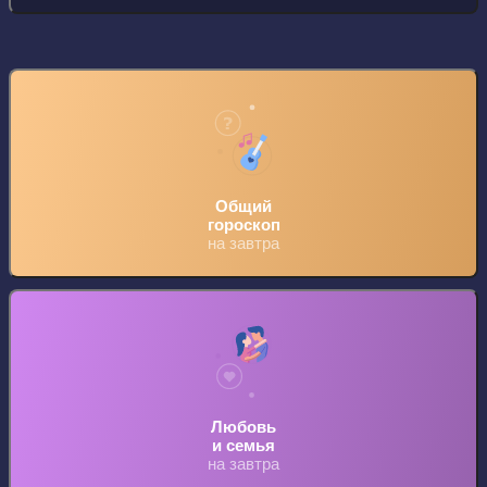
Общий
гороскоп
на завтра
Любовь
и семья
на завтра