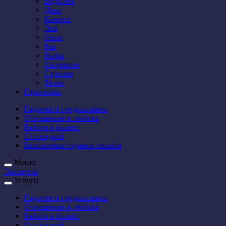
Водолей
Дева
Козерог
Лев
Овен
Рак
Рыбы
Скорпион
Стрелец
Телец
Гороскопы
Гадания и предсказания
Отношения и любовь
Работа и бизнес
Со скидкой
Бесплатные гадания онлайн
Меню
Эксперты
Услуги
Гадания и предсказания
Отношения и любовь
Работа и бизнес
Со скидкой