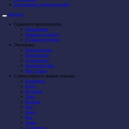
Бесплатные гадания онлайн
Журнал
Гадания и предсказания
Отношения
Карьера и работа
Cудьба и будущее
Эзотерика
Нумерология
Психология
Астрология
Биоэнергетика
Все о Таро
Совместимость знаков зодиака
Близнецы
Весы
Водолей
Дева
Козерог
Лев
Овен
Рак
Рыбы
Скорпион