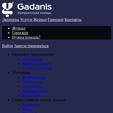
Эксперты
Услуги
Журнал
Гороскоп
Контакты
Журнал
Гороскоп
Нужна помощь?
Войти
Зарегистрироваться
Гадания и предсказания
Отношения
Карьера и работа
Cудьба и будущее
Эзотерика
Нумерология
Психология
Астрология
Биоэнергетика
Все о Таро
Совместимость знаков зодиака
Близнецы
Весы