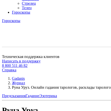
Стрелец
Телец
Гороскопы
Гороскопы
Техническая поддержка клиентов
Написать в поддержку
8 800 511 46 82
Справка
Gadanis
Журнал
Руна Уруз. Онлайн гадания тарологов, расклады таролого
Предсказания
Гадание
Эзотерика
Руна Уруз