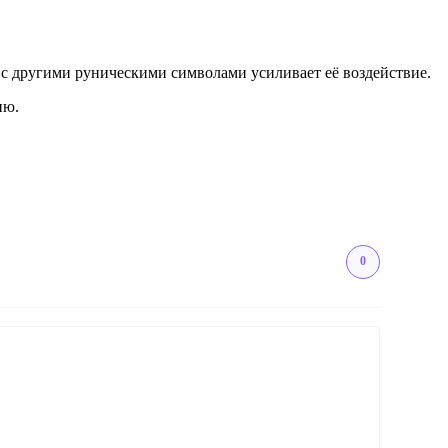
с другими руническими символами усиливает её воздействие.
ию.
0