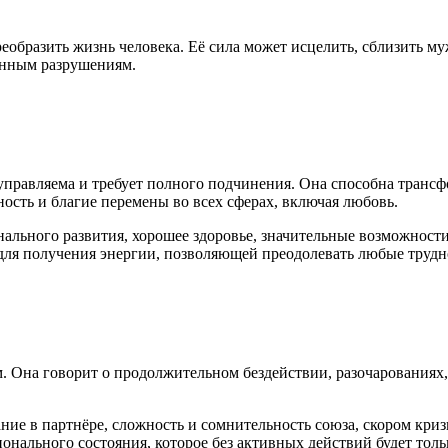
образить жизнь человека. Её сила может исцелить, сблизить му
енным разрушениям.
правляема и требует полного подчинения. Она способна трансф
ость и благие перемены во всех сферах, включая любовь.
льного развития, хорошее здоровье, значительные возможности
ля получения энергии, позволяющей преодолевать любые трудн
. Она говорит о продолжительном бездействии, разочарованиях,
ние в партнёре, сложность и сомнительность союза, скором криз
ионального состояния, которое без активных действий будет толь