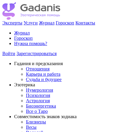
Эксперты
Услуги
Журнал
Гороскоп
Контакты
Журнал
Гороскоп
Нужна помощь?
Войти
Зарегистрироваться
Гадания и предсказания
Отношения
Карьера и работа
Cудьба и будущее
Эзотерика
Нумерология
Психология
Астрология
Биоэнергетика
Все о Таро
Совместимость знаков зодиака
Близнецы
Весы