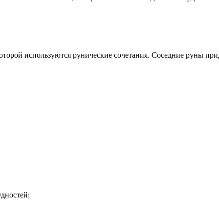
которой используются рунические сочетания. Соседние руны пр
удностей;