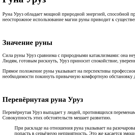
Руна Уруз обладает мощной природной энергией, способной пре
неосторожное использование магии руны приводит к существ
Значение руны
Сила руны Уруз сравнима с природными катаклизмами: она неу
Людям, готовым рискнуть, Уруз приносит спокойствие, уверенн
Прямое положение руны указывает на перспективы профессиона
необходимости покинуть привычную комфортную обстановку д
Перевёрнутая руна Уруз
Перевёрнутая Уруз выпадает у людей, противящихся переменам
Совокупность этих обстоятельств мешает развитию.
При раскладе на отношения руна указывает на разочарова
попасть в серьёзную неприятность. Это же касается эмоц