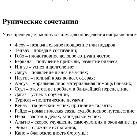
Рунические сочетания
Уруз предвещает мощную силу, для определения направления 
Феху – незначительное поощрение или подарок;
Тейваз – победа в состязании;
Гебо – плодотворное деловое сотрудничество;
Беркана – получение прибыли, развитие бизнеса;
Ингуз – успех и долголетие;
Лагуз – появление шанса на успех;
Наутиз – полный крах во всех сферах;
Ансуз – моральная либо материальная помощь близких;
Соул – отсутствие проблем в ближайшей перспективе;
Дагаз – успех в обучении;
Турисаз – политические неудачи;
Кеназ – творческий успех, признание таланта;
Райдо – романтическая связь, судьбоносное путешествие;
Йера – застой в делах, запоздалый успех;
Альгиз – скорое улучшение самочувствия и окончание тр
Эйваз – сложные испытания;
Кано – благосклонность Фортуны;