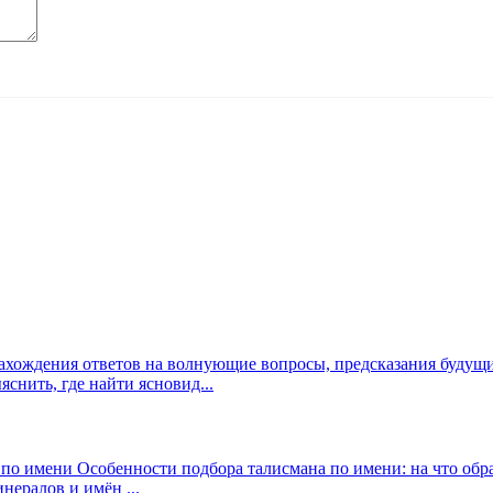
ахождения ответов на волнующие вопросы, предсказания будущи
снить, где найти ясновид...
о имени Особенности подбора талисмана по имени: на что обр
нералов и имён ...