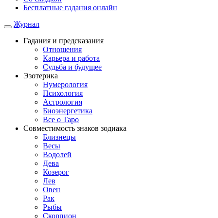
Бесплатные гадания онлайн
Журнал
Гадания и предсказания
Отношения
Карьера и работа
Cудьба и будущее
Эзотерика
Нумерология
Психология
Астрология
Биоэнергетика
Все о Таро
Совместимость знаков зодиака
Близнецы
Весы
Водолей
Дева
Козерог
Лев
Овен
Рак
Рыбы
Скорпион