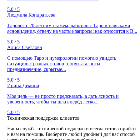
5.0 / 5
Людмила Кондратьева
Таролог с 20‑летним стажем, работаю с Таро и навыками
ясновидения, отвечу на частые запросы: как относится к В...
5.0 / 5
Алиса Светлова
C помощью Таро и нумерологии помогаю увидеть
ситуацию с разных сторон, понять таланты,
предназначение, скрытые...
5.0 / 5
Ирина Демина
Моя цель — не просто предсказать, а дать ясность и
уверенность, чтобы ты шла вперёд легко....
5.0 / 5
Техническая поддержка клиентов
Наша служба технической поддержки всегда готова прийти
к вам на помощь. Выберите любой удобный для вас способ
связи и мы вместе решим вашу проблему