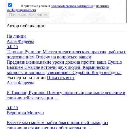
Я принимаю условия
пользовательского соглашения
и
политики
конфиденциальности
Позвонить бесплатно
Автор публикации:
На линии
Алла Фадеева
5.0 / 5
Таролог, Рунолог, Мастер энергетических практик, работы с
подсознанием.Отвечу на вопросы:о вашем
Предназначение,какие уроки должна пройти ваша Душа,о
Высшем Смысле встречи двух людей. Кармические
вопросы и вопросы, связанные с Судьбой. Когда выйдет...
Эксперты на линии
Показать всех
Алла Фадеева
Я Таролог, Рунолог. Помогу принять правильное решение в
сложившейся ситуации....
5.0 / 5
Вероника Монгуш
Вместе мы сможем найти благоприятный выход из
сложившихся жизненных обстоятельств....