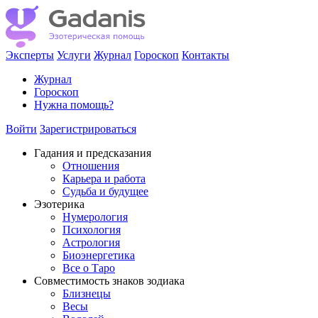
Эксперты
Услуги
Журнал
Гороскоп
Контакты
Журнал
Гороскоп
Нужна помощь?
Войти
Зарегистрироваться
Гадания и предсказания
Отношения
Карьера и работа
Cудьба и будущее
Эзотерика
Нумерология
Психология
Астрология
Биоэнергетика
Все о Таро
Совместимость знаков зодиака
Близнецы
Весы