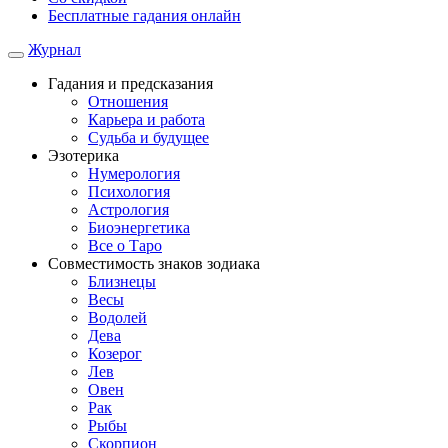
Бесплатные гадания онлайн
Журнал
Гадания и предсказания
Отношения
Карьера и работа
Cудьба и будущее
Эзотерика
Нумерология
Психология
Астрология
Биоэнергетика
Все о Таро
Совместимость знаков зодиака
Близнецы
Весы
Водолей
Дева
Козерог
Лев
Овен
Рак
Рыбы
Скорпион