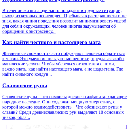
В течение жизни люди часто попадают в трудные ситуации,
выход из которых неочевиден. Пребывая в растерянности и не
зная, какая линия поведения позволит минимизировать ущерб
для себя и окружающих, человек иногда задумывается об
обращении к экстрасенсу...
Как найти честного и настоящего мага
Жизненные сложности часто побуждают человека обратиться
к магии. Это умело используют мошенники, предлагая якобы
магические услуги. Чтобы уберечься от контакта с ними,
важно знать, как найти настоящего мага, а не шарлатана. Где
найти сильного колдун...
Славянские руны
Славянские руны – это символы древнего алфавита, хранящие
народное наследие. Они содержат мощную энергетику, с
которой можно взаимодействовать. Что обозначают руны у
славян? Среди древнеславянских рун выделяют 18 основных
знаков, обла...