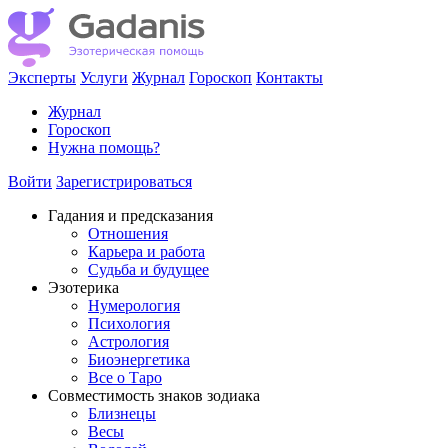
Эксперты
Услуги
Журнал
Гороскоп
Контакты
Журнал
Гороскоп
Нужна помощь?
Войти
Зарегистрироваться
Гадания и предсказания
Отношения
Карьера и работа
Cудьба и будущее
Эзотерика
Нумерология
Психология
Астрология
Биоэнергетика
Все о Таро
Совместимость знаков зодиака
Близнецы
Весы