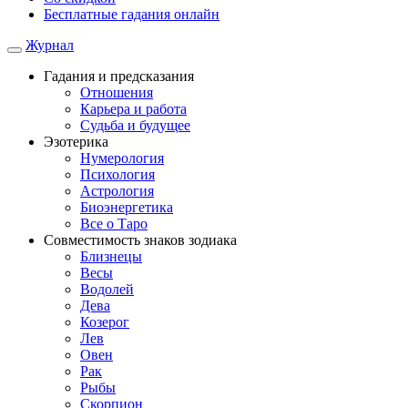
Бесплатные гадания онлайн
Журнал
Гадания и предсказания
Отношения
Карьера и работа
Cудьба и будущее
Эзотерика
Нумерология
Психология
Астрология
Биоэнергетика
Все о Таро
Совместимость знаков зодиака
Близнецы
Весы
Водолей
Дева
Козерог
Лев
Овен
Рак
Рыбы
Скорпион