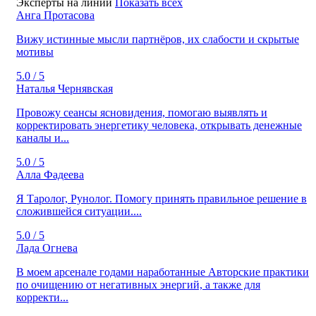
Эксперты на линии
Показать всех
Анга Протасова
Вижу истинные мысли партнёров, их слабости и скрытые
мотивы
5.0 / 5
Наталья Чернявская
Провожу сеансы ясновидения, помогаю выявлять и
корректировать энергетику человека, открывать денежные
каналы и...
5.0 / 5
Алла Фадеева
Я Таролог, Рунолог. Помогу принять правильное решение в
сложившейся ситуации....
5.0 / 5
Лада Огнева
В моем арсенале годами наработанные Авторские практики
по очищению от негативных энергий, а также для
корректи...