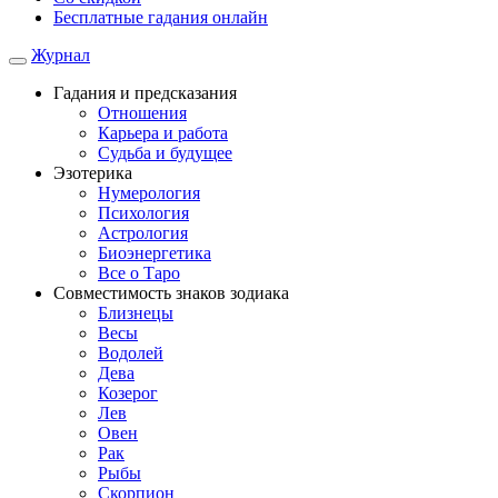
Бесплатные гадания онлайн
Журнал
Гадания и предсказания
Отношения
Карьера и работа
Cудьба и будущее
Эзотерика
Нумерология
Психология
Астрология
Биоэнергетика
Все о Таро
Совместимость знаков зодиака
Близнецы
Весы
Водолей
Дева
Козерог
Лев
Овен
Рак
Рыбы
Скорпион