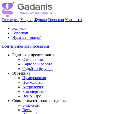
Эксперты
Услуги
Журнал
Гороскоп
Контакты
Журнал
Гороскоп
Нужна помощь?
Войти
Зарегистрироваться
Гадания и предсказания
Отношения
Карьера и работа
Cудьба и будущее
Эзотерика
Нумерология
Психология
Астрология
Биоэнергетика
Все о Таро
Совместимость знаков зодиака
Близнецы
Весы