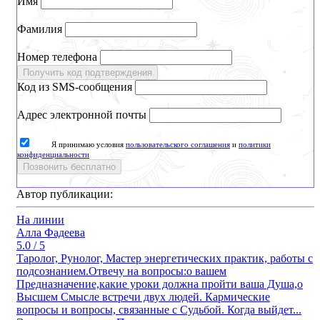
Имя
Фамилия
Номер телефона
Получить код подтверждения
Код из SMS-сообщения
Адрес электронной почты
Я принимаю условия
пользовательского соглашения
и
политики
конфиденциальности
Позвонить бесплатно
Автор публикации:
На линии
Алла Фадеева
5.0 / 5
Таролог, Рунолог, Мастер энергетических практик, работы с
подсознанием.Отвечу на вопросы:о вашем
Предназначение,какие уроки должна пройти ваша Душа,о
Высшем Смысле встречи двух людей. Кармические
вопросы и вопросы, связанные с Судьбой. Когда выйдет...