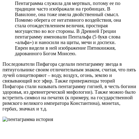
Пентаграмма служила для мертвых, потому ее по
традиции часто изображали на гробницах. В
Вавилоне, она тоже имела двойственный смысл.
Помимо оберега от негативного воздействия, она
стала отождествлением величия, простирая
могущество во все стороны. В Древней Греции
пентаграмму именовали Пентальфа (5 букв слова
«альфа») и наносили на щиты, мечи и доспехи.
Евреи видели в ней изображение Пятикнижия,
дарованного Богом Моисею.
Последователи Пифагора сделали пентаграмму звезда в
пятиугольнике своим отличительным знаком, считая, что пять
лучей олицетворяют – воду, воздух, огонь, землю и
связывающий все эфир. Также приверженцы теорий
Пифагора стали называть пентаграмму гигией, в честь богини
здоровья, из древнегреческой мифологии). Также можно было
встретить символ на печатях (к примеру, на государственной
римского великого императора Константина), монетах,
гербах, значках и т.д.