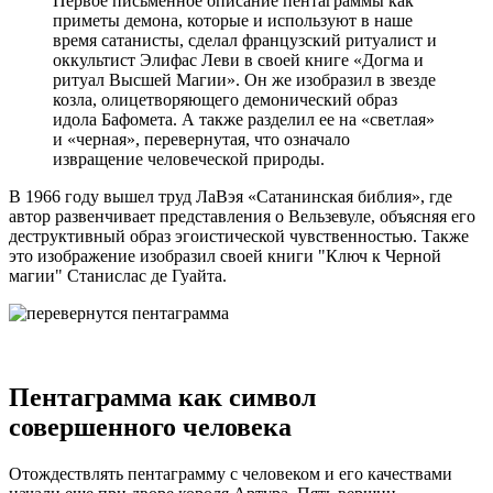
Первое письменное описание пентаграммы как
приметы демона, которые и используют в наше
время сатанисты, сделал французский ритуалист и
оккультист Элифас Леви в своей книге «Догма и
ритуал Высшей Магии». Он же изобразил в звезде
козла, олицетворяющего демонический образ
идола Бафомета. А также разделил ее на «светлая»
и «черная», перевернутая, что означало
извращение человеческой природы.
В 1966 году вышел труд ЛаВэя «Сатанинская библия», где
автор развенчивает представления о Вельзевуле, объясняя его
деструктивный образ эгоистической чувственностью. Также
это изображение изобразил своей книги "Ключ к Черной
магии" Станислас де Гуайта.
Пентаграмма как символ
совершенного человека
Отождествлять пентаграмму с человеком и его качествами