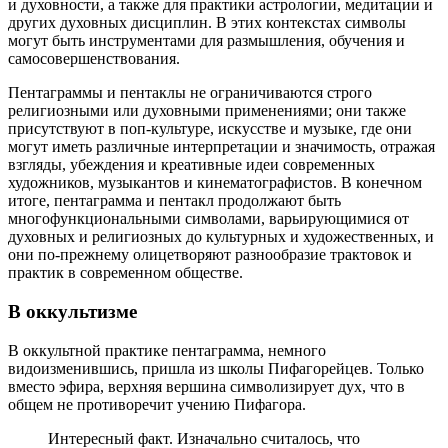
и духовности, а также для практики астрологии, медитации и
других духовных дисциплин. В этих контекстах символы
могут быть инструментами для размышления, обучения и
самосовершенствования.
Пентаграммы и пентаклы не ограничиваются строго
религиозными или духовными применениями; они также
присутствуют в поп-культуре, искусстве и музыке, где они
могут иметь различные интерпретации и значимость, отражая
взгляды, убеждения и креативные идеи современных
художников, музыкантов и кинематографистов. В конечном
итоге, пентаграмма и пентакл продолжают быть
многофункциональными символами, варьирующимися от
духовных и религиозных до культурных и художественных, и
они по-прежнему олицетворяют разнообразие трактовок и
практик в современном обществе.
В оккультизме
В оккультной практике пентаграмма, немного
видоизменившись, пришла из школы Пифагорейцев. Только
вместо эфира, верхняя вершина символизирует дух, что в
общем не противоречит учению Пифагора.
Интересный факт. Изначально считалось, что