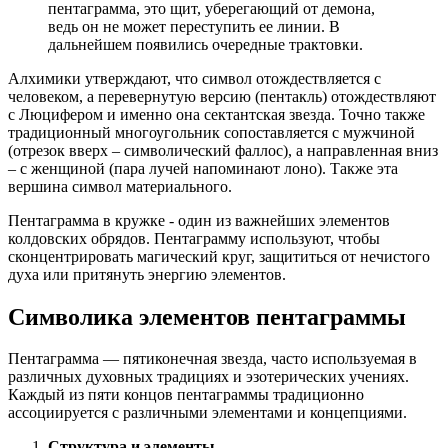
пентаграмма, это щит, уберегающий от демона,
ведь он не может переступить ее линии. В
дальнейшем появились очередные трактовки.
Алхимики утверждают, что символ отождествляется с
человеком, а перевернутую версию (пентакль) отождествляют
с Люцифером и именно она сектантская звезда. Точно также
традиционный многоугольник сопоставляется с мужчиной
(отрезок вверх – символический фаллос), а направленная вниз
– с женщиной (пара лучей напоминают лоно). Также эта
вершина символ материального.
Пентаграмма в кружке - один из важнейших элементов
колдовских обрядов. Пентаграмму используют, чтобы
сконцентрировать магический круг, защититься от нечистого
духа или притянуть энергию элементов.
Символика элементов пентаграммы
Пентаграмма — пятиконечная звезда, часто используемая в
различных духовных традициях и эзотерических учениях.
Каждый из пяти концов пентаграммы традиционно
ассоциируется с различными элементами и концепциями.
Структура и элементы