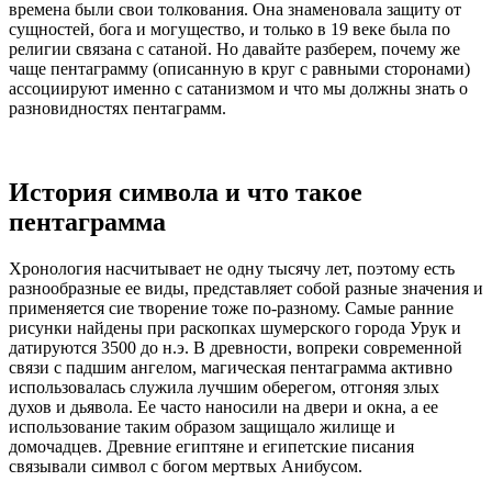
времена были свои толкования. Она знаменовала защиту от
сущностей, бога и могущество, и только в 19 веке была по
религии связана с сатаной. Но давайте разберем, почему же
чаще пентаграмму (описанную в круг с равными сторонами)
ассоциируют именно с сатанизмом и что мы должны знать о
разновидностях пентаграмм.
История символа и что такое
пентаграмма
Хронология насчитывает не одну тысячу лет, поэтому есть
разнообразные ее виды, представляет собой разные значения и
применяется сие творение тоже по-разному. Самые ранние
рисунки найдены при раскопках шумерского города Урук и
датируются 3500 до н.э. В древности, вопреки современной
связи с падшим ангелом, магическая пентаграмма активно
использовалась служила лучшим оберегом, отгоняя злых
духов и дьявола. Ее часто наносили на двери и окна, а ее
использование таким образом защищало жилище и
домочадцев. Древние египтяне и египетские писания
связывали символ с богом мертвых Анибусом.