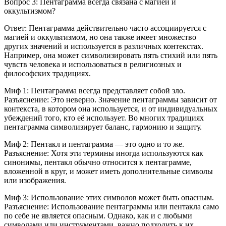
Вопрос 3: Пентаграмма всегда связана с магией и
оккультизмом?
Ответ: Пентаграмма действительно часто ассоциируется с
магией и оккультизмом, но она также имеет множество
других значений и используется в различных контекстах.
Например, она может символизировать пять стихий или пять
чувств человека и использоваться в религиозных и
философских традициях.
Миф 1: Пентаграмма всегда представляет собой зло.
Разъяснение: Это неверно. Значение пентаграммы зависит от
контекста, в котором она используется, и от индивидуальных
убеждений того, кто её использует. Во многих традициях
пентаграмма символизирует баланс, гармонию и защиту.
Миф 2: Пентакл и пентаграмма — это одно и то же.
Разъяснение: Хотя эти термины иногда используются как
синонимы, пентакл обычно относится к пентаграмме,
вложенной в круг, и может иметь дополнительные символы
или изображения.
Миф 3: Использование этих символов может быть опасным.
Разъяснение: Использование пентаграммы или пентакла само
по себе не является опасным. Однако, как и с любыми
символами или инструментами, важно подходить к их