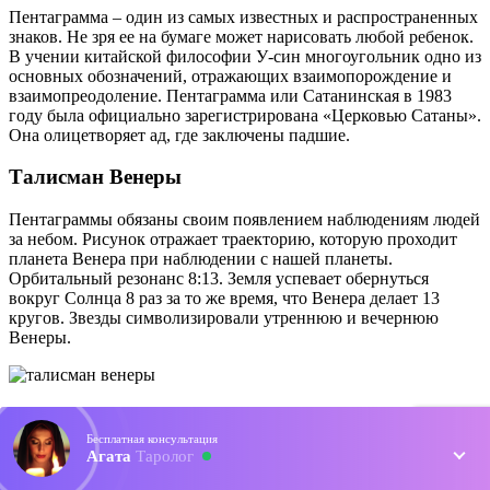
Пентаграмма – один из самых известных и распространенных
знаков. Не зря ее на бумаге может нарисовать любой ребенок.
В учении китайской философии У-син многоугольник одно из
основных обозначений, отражающих взаимопорождение и
взаимопреодоление. Пентаграмма или Сатанинская в 1983
году была официально зарегистрирована «Церковью Сатаны».
Она олицетворяет ад, где заключены падшие.
Талисман Венеры
Пентаграммы обязаны своим появлением наблюдениям людей
за небом. Рисунок отражает траекторию, которую проходит
планета Венера при наблюдении с нашей планеты.
Орбитальный резонанс 8:13. Земля успевает обернуться
вокруг Солнца 8 раз за то же время, что Венера делает 13
кругов. Звезды символизировали утреннюю и вечернюю
Венеры.
Пентакль Соломона
Бесплатная консультация
Агата
Таролог
Это – знаменитый атрибут царя, даровавший ему мудрость и
любовь народа. Существует 2-е версии того, как выглядел