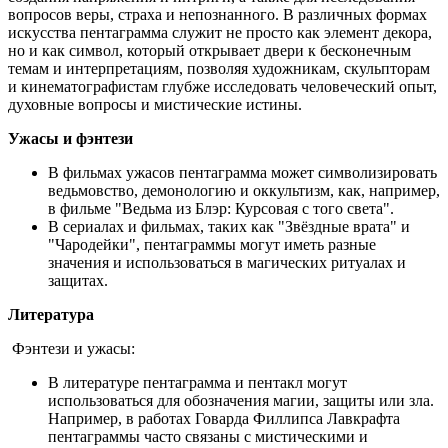
вопросов веры, страха и непознанного. В различных формах
искусства пентаграмма служит не просто как элемент декора,
но и как символ, который открывает двери к бесконечным
темам и интерпретациям, позволяя художникам, скульпторам
и кинематографистам глубже исследовать человеческий опыт,
духовные вопросы и мистические истины.
Ужасы и фэнтези
В фильмах ужасов пентаграмма может символизировать
ведьмовство, демонологию и оккультизм, как, например,
в фильме "Ведьма из Блэр: Курсовая с того света".
В сериалах и фильмах, таких как "Звёздные врата" и
"Чародейки", пентаграммы могут иметь разные
значения и использоваться в магических ритуалах и
защитах.
Литература
Фэнтези и ужасы:
В литературе пентаграмма и пентакл могут
использоваться для обозначения магии, защиты или зла.
Например, в работах Говарда Филлипса Лавкрафта
пентаграммы часто связаны с мистическими и