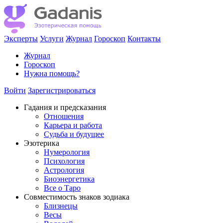
Эксперты
Услуги
Журнал
Гороскоп
Контакты
Журнал
Гороскоп
Нужна помощь?
Войти
Зарегистрироваться
Гадания и предсказания
Отношения
Карьера и работа
Cудьба и будущее
Эзотерика
Нумерология
Психология
Астрология
Биоэнергетика
Все о Таро
Совместимость знаков зодиака
Близнецы
Весы