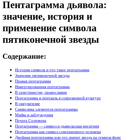
Пентаграмма дьявола:
значение, история и
применение символа
пятиконечной звезды
Содержание:
История символа и что такое пентаграмма
Значение пятиконечной звезды
Правая пентаграмма
Инвертированная пентаграмма
В христианстве, православии
Пентаграмма и пентакль в современной культуре
В оккультизме
Символика элементов пентаграммы
Мифы и заблуждения
Печать Соломона
Пентаграмма — символ и дьявольская инсигния
Пентаграмма как символ совершенного человека
Двойная пентаграмма или что значит звезда на темном фоне