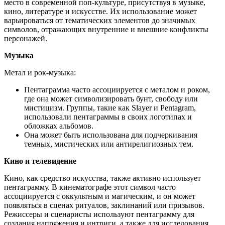
место в современной поп-культуре, присутствуя в музыке,
кино, литературе и искусстве. Их использование может
варьироваться от тематических элементов до значимых
символов, отражающих внутренние и внешние конфликты
персонажей.
Музыка
Метал и рок-музыка:
Пентаграмма часто ассоциируется с металом и роком,
где она может символизировать бунт, свободу или
мистицизм. Группы, такие как Slayer и Pentagram,
использовали пентаграммы в своих логотипах и
обложках альбомов.
Она может быть использована для подчеркивания
темных, мистических или антирелигиозных тем.
Кино и телевидение
Кино, как средство искусства, также активно использует
пентаграмму. В кинематографе этот символ часто
ассоциируется с оккультным и магическим, и он может
появляться в сценах ритуалов, заклинаний или призывов.
Режиссеры и сценаристы используют пентаграмму для
создания напряжения и интриги, а также для исследования