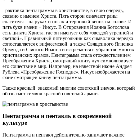
Трактовка пентаграммы в христианстве, в свою очередь,
связано с именем Христа. Пять сторон означают раны
спасителя – на руках и ногах и терновый венок на голове. И
пять букв имени – Иисус. В Откровения Иоанна Богослова
есть цитата Христа, где он именует себя «звездой утренней и
светлой». Правильный пятиугольник как символика нередко
сопоставляется с вифлеемской, а также Священного Ягненка
Ормузда и Святого Иоанна и встречается в убранстве многих
христианских храмов. Пентаграмма стала отождествлением
Преображения Христа, смотрящий книзу луч символизирует
его сошествие в мир. Например, на известной иконе Андрея
Рублева «Преображение Господне», Иисус изображается на
фоне смотрящей книзу пентаграммы.
Также красный, знакомый многим советский значок, который
обозначает символ красной советской армии.
Пентаграмма и пентакль в современной
культуре
Пентаграмма и пентакл действительно занимают важное