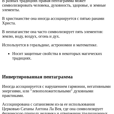
В разных традициях правая пентаграмма может
символизировать человека, духовность, здоровье, и земные
элементы.
В христианстве она иногда ассоциируется с пятью ранами
Христа.
В неопаганстве она часто символизирует пять элементов:
землю, воду, воздух, огонь и дух.
Используется в геральдике, астрономии и математике.
Носит защитные свойства в некоторых магических
традициях.
Инвертированная пентаграмма
Иногда ассоциируется с нарушением гармонии, негативными
энергиями, или "левоположительными" духовными
практиками.
Ассоциирована с сатанизмом из-за ее использования
Церковью Сатаны Антона Ла Вея, где она символизирует
физическую природу человека и отвержение традиционных