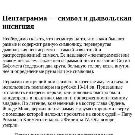
Пентаграмма — символ и дьявольская
инсигния
Необходимо сказать, что несмотря на то, что знаки бывают
разные и содержит разную символику, перевернутая
дьявольская пентаграмма – самый известный и
распространенный символ. Ее называют «пентаграммой или
знаком дьявола». Также пентаграммой носит название Сигил
Бафомета (содержит два круга, большую голову козла внутри
нее и определенные руны или же символы).
Первыми смотрящий вниз символ в качестве амулета начали
использовать тамплиеры на рубеже 13-14 вв. Призванные
отстаивать интересы церкви, они довольно быстро были
заподозрены в практиках магии и приверженности темному
владыке. По легенде, возведенный на костер глава Ордена,
Жак де Моле, держал пентаграмму с двумя сторонами сверху,
с помощью которой наложил проклятье на своих судей – Папу
Римского Климента и короля Филиппа IV. Оба вскоре
умерли.