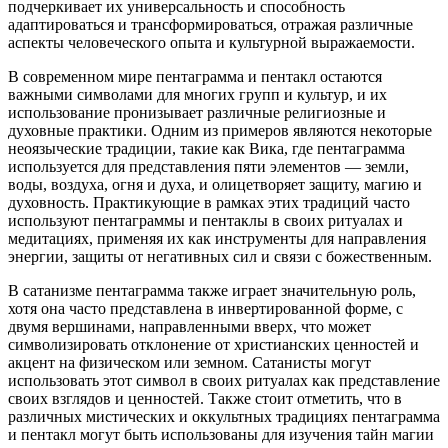
подчеркивает их универсальность и способность
адаптироваться и трансформироваться, отражая различные
аспекты человеческого опыта и культурной выражаемости.
В современном мире пентаграмма и пентакл остаются
важными символами для многих групп и культур, и их
использование пронизывает различные религиозные и
духовные практики. Одним из примеров являются некоторые
неоязыческие традиции, такие как Вика, где пентаграмма
используется для представления пяти элементов — земли,
воды, воздуха, огня и духа, и олицетворяет защиту, магию и
духовность. Практикующие в рамках этих традиций часто
используют пентаграммы и пентаклы в своих ритуалах и
медитациях, применяя их как инструменты для направления
энергии, защиты от негативных сил и связи с божественным.
В сатанизме пентаграмма также играет значительную роль,
хотя она часто представлена в инвертированной форме, с
двумя вершинами, направленными вверх, что может
символизировать отклонение от христианских ценностей и
акцент на физическом или земном. Сатанисты могут
использовать этот символ в своих ритуалах как представление
своих взглядов и ценностей. Также стоит отметить, что в
различных мистических и оккультных традициях пентаграмма
и пентакл могут быть использованы для изучения тайн магии