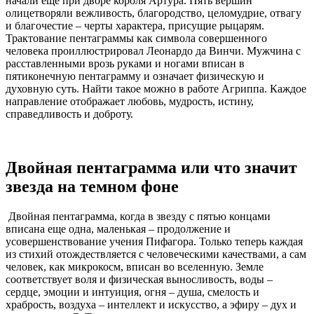
начали еще при дворе короля Артура. Пять вершин
олицетворяли вежливость, благородство, целомудрие, отвагу
и благочестие – черты характера, присущие рыцарям.
Трактование пентаграммы как символа совершенного
человека проиллюстрировал Леонардо да Винчи. Мужчина с
расставленными врозь руками и ногами вписан в
пятиконечную пентаграмму и означает физическую и
духовную суть. Найти такое можно в работе Агриппа. Каждое
направление отображает любовь, мудрость, истину,
справедливость и доброту.
Двойная пентаграмма или что значит
звезда на темном фоне
Двойная пентаграмма, когда в звезду с пятью концами
вписана еще одна, маленькая – продолжение и
усовершенствование учения Пифагора. Только теперь каждая
из стихий отождествляется с человеческими качествами, а сам
человек, как микрокосм, вписан во вселенную. Земле
соответствует воля и физическая выносливость, воды –
сердце, эмоции и интуиция, огня – душа, смелость и
храбрость, воздуха – интеллект и искусство, а эфиру – дух и