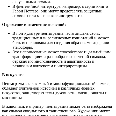
оккультными темами.
В фэнтезийной литературе, например, в серии книг о
Гарри Поттере, они могут представлять защитные
символы или магические инструменты.
Отражение и изменение значений:
В поп-культуре пентаграмма часто лишена своих
традиционных или религиозных коннотаций и может
быть использована для создания образов, метафор или
атмосферы.
Это использование может способствовать дальнейшим
трансформациям и разнообразию значений символа,
отражая его многозначность и адаптивность к
различным контекстам и интерпретациям.
В искусстве
Пентаграмма, как важный и многофункциональный символ,
обладает длительной историей в различных формах
искусства, олицетворяя темы духовности, магии, защиты и
мистицизма.
В живописи, например, пентаграмма может быть изображена
как символ оккультного и таинственного. Художники могут
использовать этот символ для изучения тем света и тьмы,