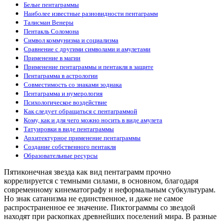
Белые пентаграммы
Наиболее известные разновидности пентаграмм
Талисман Венеры
Пентакль Соломона
Символ коммунизма и социализма
Сравнение с другими символами и амулетами
Применение в магии
Применение пентаграммы и пентакля в защите
Пентаграмма в астрологии
Совместимость со знаками зодиака
Пентаграмма и нумерология
Психологическое воздействие
Как следует обращаться с пентаграммой
Кому, как и для чего можно носить в виде амулета
Татуировки в виде пентаграммы
Архитектурное применение пентаграммы
Создание собственного пентакля
Образовательные ресурсы
Пятиконечная звезда как вид пентаграмм прочно
коррелируется с темными силами, в основном, благодаря
современному кинематографу и неформальным субкультурам.
Но знак сатанизма не единственное, и даже не самое
распространенное ее значение. Пиктограммы со звездой
находят при раскопках древнейших поселений мира. В разные