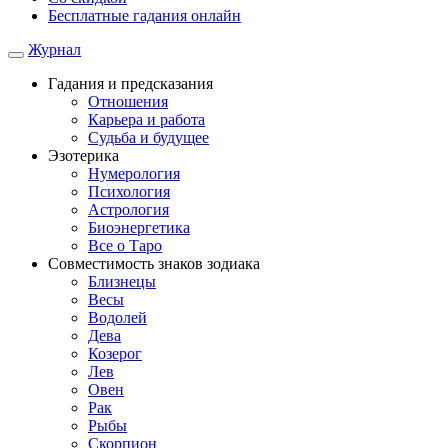
Бесплатные гадания онлайн
Журнал
Гадания и предсказания
Отношения
Карьера и работа
Cудьба и будущее
Эзотерика
Нумерология
Психология
Астрология
Биоэнергетика
Все о Таро
Совместимость знаков зодиака
Близнецы
Весы
Водолей
Дева
Козерог
Лев
Овен
Рак
Рыбы
Скорпион