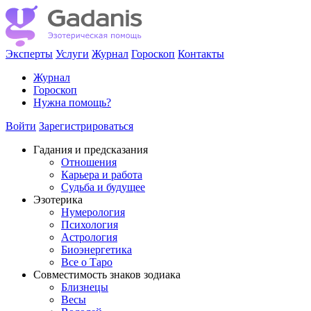
Эксперты
Услуги
Журнал
Гороскоп
Контакты
Журнал
Гороскоп
Нужна помощь?
Войти
Зарегистрироваться
Гадания и предсказания
Отношения
Карьера и работа
Cудьба и будущее
Эзотерика
Нумерология
Психология
Астрология
Биоэнергетика
Все о Таро
Совместимость знаков зодиака
Близнецы
Весы