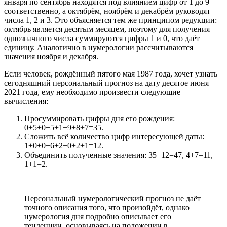
января по сентябрь находятся под влиянием цифр от 1 до 9
соответственно, а октябрём, ноябрём и декабрём руководят
числа 1, 2 и 3. Это объясняется тем же принципом редукции:
октябрь является десятым месяцем, поэтому для получения
однозначного числа суммируются цифры 1 и 0, что даёт
единицу. Аналогично в нумерологии рассчитываются
значения ноября и декабря.
Если человек, рождённый пятого мая 1987 года, хочет узнать
сегодняшний персональный прогноз на дату десятое июня
2021 года, ему необходимо произвести следующие
вычисления:
Просуммировать цифры дня его рождения:
0+5+0+5+1+9+8+7=35.
Сложить всё количество цифр интересующей даты:
1+0+0+6+2+0+2+1=12.
Объединить полученные значения: 35+12=47, 4+7=11,
1+1=2.
Персональный нумерологический прогноз не даёт
точного описания того, что произойдёт, однако
нумерология дня подробно описывает его
тенденции, основываясь на положении в