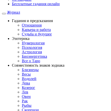
Бесплатные гадания онлайн
Журнал
Гадания и предсказания
Отношения
Карьера и работа
Cудьба и будущее
Эзотерика
Нумерология
Психология
Астрология
Биоэнергетика
Все о Таро
Совместимость знаков зодиака
Близнецы
Весы
Водолей
Дева
Козерог
Лев
Овен
Рак
Рыбы
Скорпион