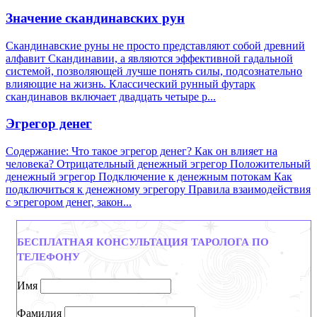
Значение скандинавских рун
Скандинавские руны не просто представляют собой древний
алфавит Скандинавии, а являются эффективной гадальной
системой, позволяющей лучше понять силы, подсознательно
влияющие на жизнь. Классический рунный футарк
скандинавов включает двадцать четыре р...
Эгрегор денег
Содержание: Что такое эгрегор денег? Как он влияет на
человека? Отрицательный денежный эгрегор Положительный
денежный эгрегор Подключение к денежным потокам Как
подключиться к денежному эгрегору Правила взаимодействия
с эгрегором денег, закон...
БЕСПЛАТНАЯ КОНСУЛЬТАЦИЯ ТАРОЛОГА ПО
ТЕЛЕФОНУ
Имя
Фамилия