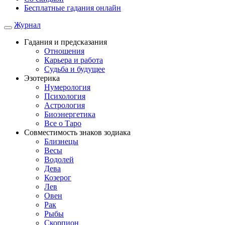
Бесплатные гадания онлайн
Журнал
Гадания и предсказания
Отношения
Карьера и работа
Cудьба и будущее
Эзотерика
Нумерология
Психология
Астрология
Биоэнергетика
Все о Таро
Совместимость знаков зодиака
Близнецы
Весы
Водолей
Дева
Козерог
Лев
Овен
Рак
Рыбы
Скорпион