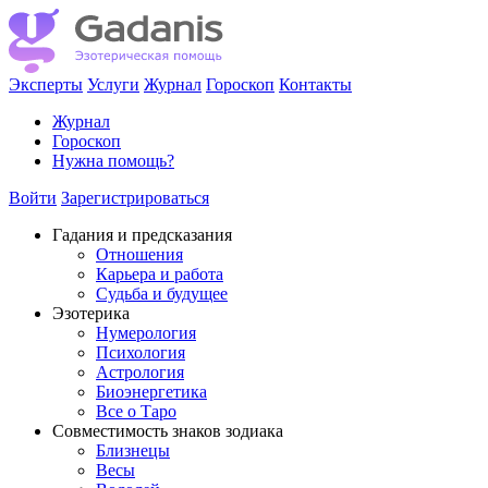
Эксперты
Услуги
Журнал
Гороскоп
Контакты
Журнал
Гороскоп
Нужна помощь?
Войти
Зарегистрироваться
Гадания и предсказания
Отношения
Карьера и работа
Cудьба и будущее
Эзотерика
Нумерология
Психология
Астрология
Биоэнергетика
Все о Таро
Совместимость знаков зодиака
Близнецы
Весы