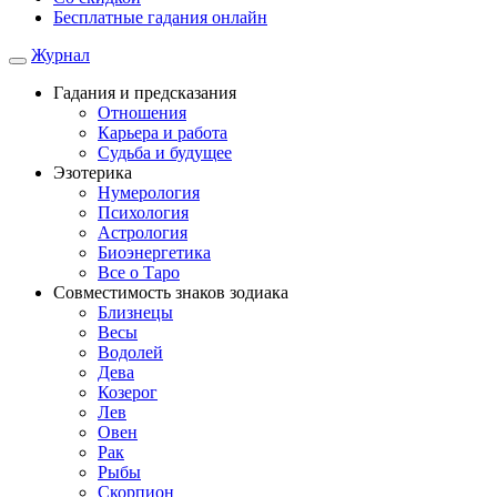
Бесплатные гадания онлайн
Журнал
Гадания и предсказания
Отношения
Карьера и работа
Cудьба и будущее
Эзотерика
Нумерология
Психология
Астрология
Биоэнергетика
Все о Таро
Совместимость знаков зодиака
Близнецы
Весы
Водолей
Дева
Козерог
Лев
Овен
Рак
Рыбы
Скорпион