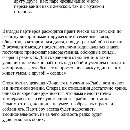
другу друга, в их паре чрезвычайно много
переживаний как с женской, так и с мужской
стороны.
Взгляды партнёров расходятся практически во всем: они по-
разному воспринимают дружеские и семейные связи,
общество, в котором находятся, и ведут разный образ жизни.
В результате между представителями зодиакальных знаков
постоянно происходят недоразумения, обоюдные обиды,
ссоры и ревность. Для сохранения отношений в таких
условиях паре важно работать над собой и умением находить
компромиссы, что бывает непросто, поскольку один из них
живёт умом, а другой – сердцем.
Сложности у девушки-Водолея и мужчины-Рыбы возникают
и в интимной жизни. Сперва их отношения достаточно яркие,
однако вскоре обнаруживается, что дама недостаточно
темпераментна, а её чувственность крайне спонтанна.
Помимо этого, женщина не умеет изображать страсть и
соблазнять. Партнёру всегда будет недоставать
эмоциональности, из-за чего близость редко будет
удовлетворять обоих.