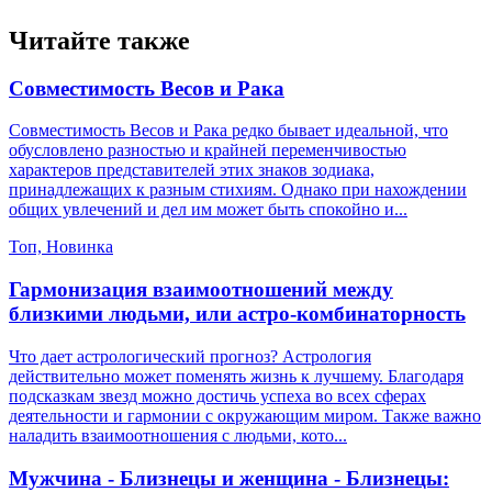
Читайте также
Совместимость Весов и Рака
Совместимость Весов и Рака редко бывает идеальной, что
обусловлено разностью и крайней переменчивостью
характеров представителей этих знаков зодиака,
принадлежащих к разным стихиям. Однако при нахождении
общих увлечений и дел им может быть спокойно и...
Топ, Новинка
Гармонизация взаимоотношений между
близкими людьми, или астро-комбинаторность
Что дает астрологический прогноз? Астрология
действительно может поменять жизнь к лучшему. Благодаря
подсказкам звезд можно достичь успеха во всех сферах
деятельности и гармонии с окружающим миром. Также важно
наладить взаимоотношения с людьми, кото...
Мужчина - Близнецы и женщина - Близнецы: