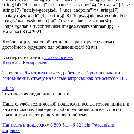
string(14) "Наталья" ["user_name"]=> string(14) "Наталья" [2]=>
string(17) "natalya-georgiadi" ["user_endpoint"]=> string(17)
"natalya-georgiadi" [3]=> string(58) "https://gadanis.ru/content/user-
images/avatars/shihman.jpg" ["user_avatar"]=> string(58)
"https://gadanis.ru/content/user-images/avatars/shihman.jpg" }
Наталья
08.04.2021
Любое, виртуальное общение не гарантирует счастья и
достойного будущего для общающихся! Удачи!
Эксперты на линии
Показать всех
Людмила Кондратьева
Таролог с 20‑летним стажем, работаю с Таро и навыками
ясновидения, отвечу на частые запросы: как относится к В...
5.0 / 5
Техническая поддержка клиентов
Наша служба технической поддержки всегда готова прийти к
вам на помощь. Выберите любой удобный для вас способ
связи и мы вместе решим вашу проблему
Написать в поддержку
8 800 511 46 82
help@gadanis.ru
Справка