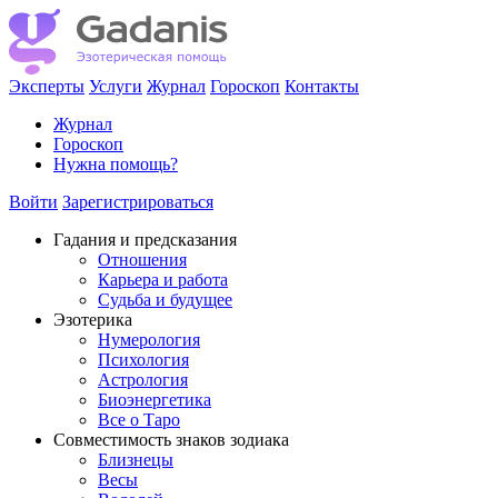
Эксперты
Услуги
Журнал
Гороскоп
Контакты
Журнал
Гороскоп
Нужна помощь?
Войти
Зарегистрироваться
Гадания и предсказания
Отношения
Карьера и работа
Cудьба и будущее
Эзотерика
Нумерология
Психология
Астрология
Биоэнергетика
Все о Таро
Совместимость знаков зодиака
Близнецы
Весы