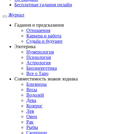
Бесплатные гадания онлайн
Журнал
Гадания и предсказания
Отношения
Карьера и работа
Cудьба и будущее
Эзотерика
Нумерология
Психология
Астрология
Биоэнергетика
Все о Таро
Совместимость знаков зодиака
Близнецы
Весы
Водолей
Дева
Козерог
Лев
Овен
Рак
Рыбы
Скорпион