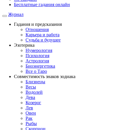
Бесплатные гадания онлайн
Журнал
Гадания и предсказания
Отношения
Карьера и работа
Cудьба и будущее
Эзотерика
Нумерология
Психология
Астрология
Биоэнергетика
Все о Таро
Совместимость знаков зодиака
Близнецы
Весы
Водолей
Дева
Козерог
Лев
Овен
Рак
Рыбы
Скорпион