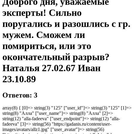
Доброго дня, уважаемые
эксперты! Сильно
поругались и разошлись с гр.
мужем. Сможем ли
помириться, или это
окончательный разрыв?
Наталья 27.02.67 Иван
23.10.89
Ответов: 3
array(8) { [0]=> string(3) "125" ["user_id"]=> string(3) "125" [1]=>
string(8) "Алла" ["user_name"]=> string(8) "Алла" [2]=>
string(12) "alla-fadeeva" ["user_endpoint"]=> string(12) "alla-
fadeeva" [3]=> string(56) "https://gadanis.ru/content/user-
images/avatars/allz1.jpg" ["user_avatar"]=> string(56)