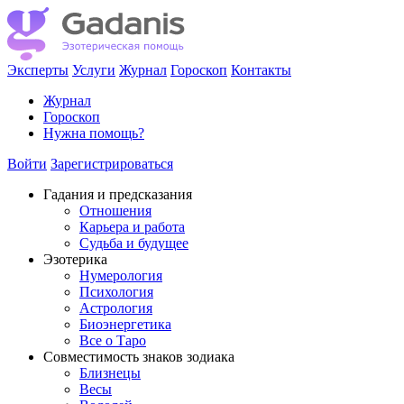
Эксперты
Услуги
Журнал
Гороскоп
Контакты
Журнал
Гороскоп
Нужна помощь?
Войти
Зарегистрироваться
Гадания и предсказания
Отношения
Карьера и работа
Cудьба и будущее
Эзотерика
Нумерология
Психология
Астрология
Биоэнергетика
Все о Таро
Совместимость знаков зодиака
Близнецы
Весы