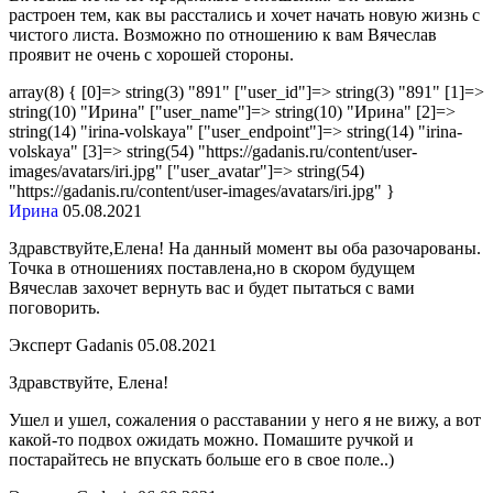
растроен тем, как вы расстались и хочет начать новую жизнь с
чистого листа. Возможно по отношению к вам Вячеслав
проявит не очень с хорошей стороны.
array(8) { [0]=> string(3) "891" ["user_id"]=> string(3) "891" [1]=>
string(10) "Ирина" ["user_name"]=> string(10) "Ирина" [2]=>
string(14) "irina-volskaya" ["user_endpoint"]=> string(14) "irina-
volskaya" [3]=> string(54) "https://gadanis.ru/content/user-
images/avatars/iri.jpg" ["user_avatar"]=> string(54)
"https://gadanis.ru/content/user-images/avatars/iri.jpg" }
Ирина
05.08.2021
Здравствуйте,Елена! На данный момент вы оба разочарованы.
Точка в отношениях поставлена,но в скором будущем
Вячеслав захочет вернуть вас и будет пытаться с вами
поговорить.
Эксперт Gadanis
05.08.2021
Здравствуйте, Елена!
Ушел и ушел, сожаления о расставании у него я не вижу, а вот
какой-то подвох ожидать можно. Помашите ручкой и
постарайтесь не впускать больше его в свое поле..)