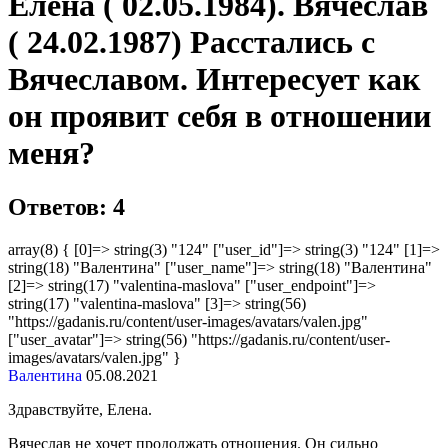
Елена ( 02.05.1984). Вячеслав
( 24.02.1987) Расстались с
Вячеславом. Интересует как
он проявит себя в отношении
меня?
Ответов: 4
array(8) { [0]=> string(3) "124" ["user_id"]=> string(3) "124" [1]=>
string(18) "Валентина" ["user_name"]=> string(18) "Валентина"
[2]=> string(17) "valentina-maslova" ["user_endpoint"]=>
string(17) "valentina-maslova" [3]=> string(56)
"https://gadanis.ru/content/user-images/avatars/valen.jpg"
["user_avatar"]=> string(56) "https://gadanis.ru/content/user-
images/avatars/valen.jpg" }
Валентина
05.08.2021
Здравствуйте, Елена.
Вячеслав не хочет продолжать отношения. Он сильно