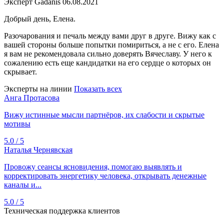
Эксперт Gadanis
06.08.2021
Добрый день, Елена.
Разочарования и печаль между вами друг в друге. Вижу как с
вашей стороны больше попытки помириться, а не с его. Елена
я вам не рекомендовала сильно доверять Вячеславу. У него к
сожалению есть еще кандидатки на его сердце о которых он
скрывает.
Эксперты на линии
Показать всех
Анга Протасова
Вижу истинные мысли партнёров, их слабости и скрытые
мотивы
5.0 / 5
Наталья Чернявская
Провожу сеансы ясновидения, помогаю выявлять и
корректировать энергетику человека, открывать денежные
каналы и...
5.0 / 5
Техническая поддержка клиентов