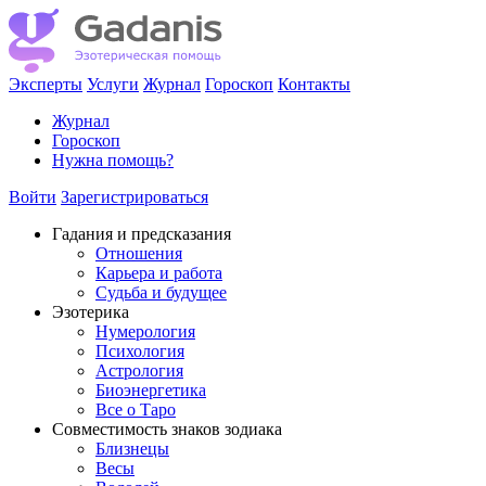
Эксперты
Услуги
Журнал
Гороскоп
Контакты
Журнал
Гороскоп
Нужна помощь?
Войти
Зарегистрироваться
Гадания и предсказания
Отношения
Карьера и работа
Cудьба и будущее
Эзотерика
Нумерология
Психология
Астрология
Биоэнергетика
Все о Таро
Совместимость знаков зодиака
Близнецы
Весы