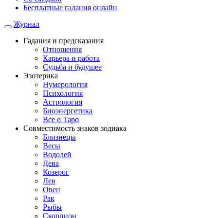
Бесплатные гадания онлайн
Журнал
Гадания и предсказания
Отношения
Карьера и работа
Cудьба и будущее
Эзотерика
Нумерология
Психология
Астрология
Биоэнергетика
Все о Таро
Совместимость знаков зодиака
Близнецы
Весы
Водолей
Дева
Козерог
Лев
Овен
Рак
Рыбы
Скорпион