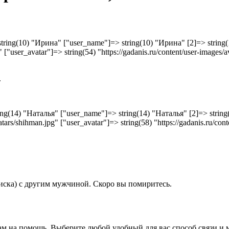
> string(10) "Ирина" ["user_name"]=> string(10) "Ирина" [2]=> string(1
" ["user_avatar"]=> string(54) "https://gadanis.ru/content/user-images/av
.
tring(14) "Наталья" ["user_name"]=> string(14) "Наталья" [2]=> string(
vatars/shihman.jpg" ["user_avatar"]=> string(58) "https://gadanis.ru/con
писка) с другим мужчиной. Скоро вы помиритесь.
ам на помощь. Выберите любой удобный для вас способ связи и