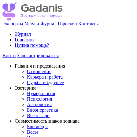
Эксперты
Услуги
Журнал
Гороскоп
Контакты
Журнал
Гороскоп
Нужна помощь?
Войти
Зарегистрироваться
Гадания и предсказания
Отношения
Карьера и работа
Cудьба и будущее
Эзотерика
Нумерология
Психология
Астрология
Биоэнергетика
Все о Таро
Совместимость знаков зодиака
Близнецы
Весы