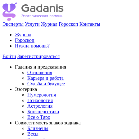
Эксперты
Услуги
Журнал
Гороскоп
Контакты
Журнал
Гороскоп
Нужна помощь?
Войти
Зарегистрироваться
Гадания и предсказания
Отношения
Карьера и работа
Cудьба и будущее
Эзотерика
Нумерология
Психология
Астрология
Биоэнергетика
Все о Таро
Совместимость знаков зодиака
Близнецы
Весы