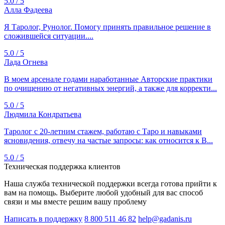
5.0 / 5
Алла Фадеева
Я Таролог, Рунолог. Помогу принять правильное решение в
сложившейся ситуации....
5.0 / 5
Лада Огнева
В моем арсенале годами наработанные Авторские практики
по очищению от негативных энергий, а также для корректи...
5.0 / 5
Людмила Кондратьева
Таролог с 20‑летним стажем, работаю с Таро и навыками
ясновидения, отвечу на частые запросы: как относится к В...
5.0 / 5
Техническая поддержка клиентов
Наша служба технической поддержки всегда готова прийти к
вам на помощь. Выберите любой удобный для вас способ
связи и мы вместе решим вашу проблему
Написать в поддержку
8 800 511 46 82
help@gadanis.ru