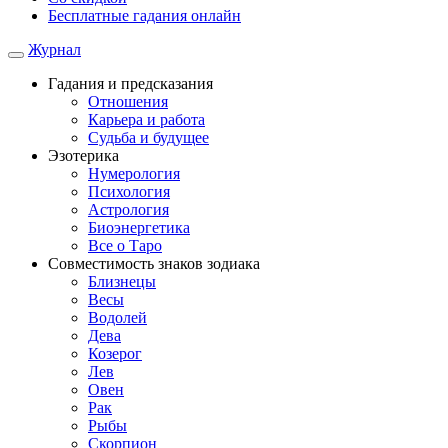
Бесплатные гадания онлайн
Журнал
Гадания и предсказания
Отношения
Карьера и работа
Cудьба и будущее
Эзотерика
Нумерология
Психология
Астрология
Биоэнергетика
Все о Таро
Совместимость знаков зодиака
Близнецы
Весы
Водолей
Дева
Козерог
Лев
Овен
Рак
Рыбы
Скорпион