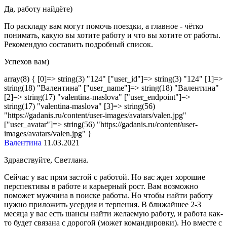
Да, работу найдёте)
По раскладу вам могут помочь поездки, а главное - чётко
понимать, какую вы хотите работу и что вы хотите от работы.
Рекомендую составить подробный список.
Успехов вам)
array(8) { [0]=> string(3) "124" ["user_id"]=> string(3) "124" [1]=>
string(18) "Валентина" ["user_name"]=> string(18) "Валентина"
[2]=> string(17) "valentina-maslova" ["user_endpoint"]=>
string(17) "valentina-maslova" [3]=> string(56)
"https://gadanis.ru/content/user-images/avatars/valen.jpg"
["user_avatar"]=> string(56) "https://gadanis.ru/content/user-
images/avatars/valen.jpg" }
Валентина
11.03.2021
Здравствуйте, Светлана.
Сейчас у вас прям застой с работой. Но вас ждет хорошие
перспективы в работе и карьерный рост. Вам возможно
поможет мужчина в поиске работы. Но чтобы найти работу
нужно приложить усердия и терпения. В ближайшее 2-3
месяца у вас есть шансы найти желаемую работу, и работа как-
то будет связана с дорогой (может командировки). Но вместе с