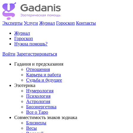
Эксперты
Услуги
Журнал
Гороскоп
Контакты
Журнал
Гороскоп
Нужна помощь?
Войти
Зарегистрироваться
Гадания и предсказания
Отношения
Карьера и работа
Cудьба и будущее
Эзотерика
Нумерология
Психология
Астрология
Биоэнергетика
Все о Таро
Совместимость знаков зодиака
Близнецы
Весы