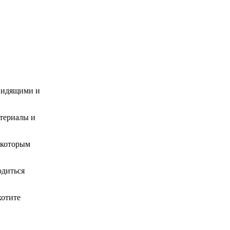
овидящими и
атериалы и
 которым
одиться
хотите