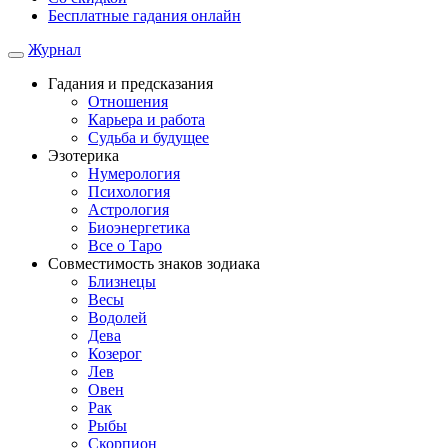
Бесплатные гадания онлайн
Журнал
Гадания и предсказания
Отношения
Карьера и работа
Cудьба и будущее
Эзотерика
Нумерология
Психология
Астрология
Биоэнергетика
Все о Таро
Совместимость знаков зодиака
Близнецы
Весы
Водолей
Дева
Козерог
Лев
Овен
Рак
Рыбы
Скорпион