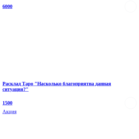
6000
Расклад Таро "Насколько благоприятна данная
ситуация?"
1500
Акция