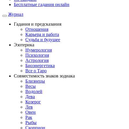
Бесплатные гадания онлайн
Журнал
Гадания и предсказания
Отношения
Карьера и работа
Cудьба и будущее
Эзотерика
Нумерология
Психология
Астрология
Биоэнергетика
Все о Таро
Совместимость знаков зодиака
Близнецы
Весы
Водолей
Дева
Козерог
Лев
Овен
Рак
Рыбы
Скорпион