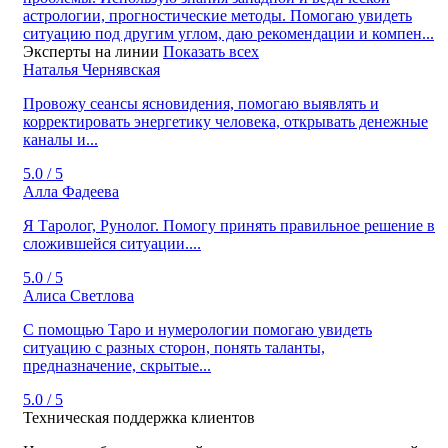
астрологии, прогностические методы. Помогаю увидеть
ситуацию под другим углом, даю рекомендации и компен...
Эксперты на линии
Показать всех
Наталья Чернявская
Провожу сеансы ясновидения, помогаю выявлять и
корректировать энергетику человека, открывать денежные
каналы и...
5.0 / 5
Алла Фадеева
Я Таролог, Рунолог. Помогу принять правильное решение в
сложившейся ситуации....
5.0 / 5
Алиса Светлова
C помощью Таро и нумерологии помогаю увидеть
ситуацию с разных сторон, понять таланты,
предназначение, скрытые...
5.0 / 5
Техническая поддержка клиентов