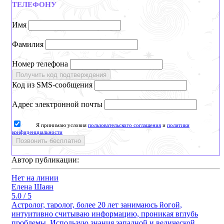
ТЕЛЕФОНУ
Имя
Фамилия
Номер телефона
Получить код подтверждения
Код из SMS-сообщения
Адрес электронной почты
Я принимаю условия
пользовательского соглашения
и
политики
конфиденциальности
Позвонить бесплатно
Автор публикации:
Нет на линии
Елена Шаян
5.0 / 5
Астролог, таролог, более 20 лет занимаюсь йогой,
интуитивно считываю информацию, проникая вглубь
проблемы. Использую знания западной и ведической