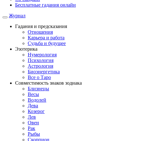
Бесплатные гадания онлайн
Журнал
Гадания и предсказания
Отношения
Карьера и работа
Cудьба и будущее
Эзотерика
Нумерология
Психология
Астрология
Биоэнергетика
Все о Таро
Совместимость знаков зодиака
Близнецы
Весы
Водолей
Дева
Козерог
Лев
Овен
Рак
Рыбы
Скорпион