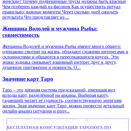
женские? Почему подвешенные трусы должны быть красные
Чем особенен каждый из фасонов Как осуществить ритуал
правильно: важные моменты Через сколько дней ожидать
результата Что представляет из ...
Женщина Водолей и мужчина Рыбы:
совместимость
Женщина-Водолей и мужчина-Рыбы имеют много общего:
одинаково смотрят на жизнь, обладают схожими интересами и
склонностями и общаются в пересекающихся кругах. Эти
знаки зодиака связывает взаимный интерес друг к другу,
душевное притяжение и нежность. О...
Значение карт Таро
Таро – это древняя система предсказаний, имеющая вид
колоды карт, разделённой на арканы. Выбирая карту,
гадающий читает её сущность, соответствующую энергиям
жизни. Зная значение карт Таро, можно провести детальный
онлайн-анализ ситуации и полу...
БЕСПЛАТНАЯ КОНСУЛЬТАЦИЯ ТАРОЛОГА ПО