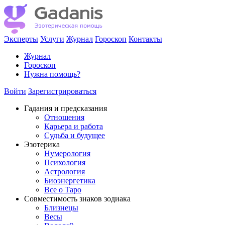
Эксперты
Услуги
Журнал
Гороскоп
Контакты
Журнал
Гороскоп
Нужна помощь?
Войти
Зарегистрироваться
Гадания и предсказания
Отношения
Карьера и работа
Cудьба и будущее
Эзотерика
Нумерология
Психология
Астрология
Биоэнергетика
Все о Таро
Совместимость знаков зодиака
Близнецы
Весы