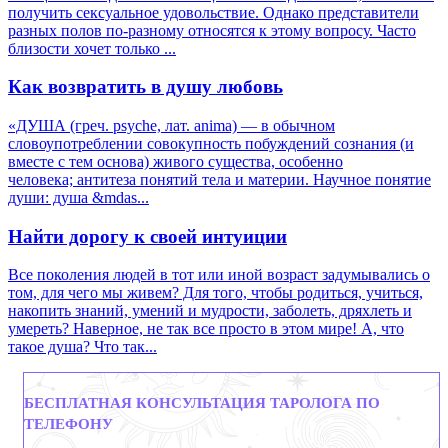
получить сексуальное удовольствие. Однако представители
разных полов по-разному относятся к этому вопросу. Часто
близости хочет только ...
Как возвратить в душу любовь
«ДУША (греч. psyche, лат. anima) — в обычном
словоупотреблении совокупность побуждений сознания (и
вместе с тем основа) живого существа, особенно
человека; антитеза понятий тела и материи. Научное понятие
души: душа &mdas...
Найти дорогу к своей интуиции
Все поколения людей в тот или иной возраст задумывались о
том, для чего мы живем? Для того, чтобы родиться, учиться,
накопить знаний, умений и мудрости, заболеть, дряхлеть и
умереть? Наверное, не так все просто в этом мире! А, что
такое душа? Что так...
БЕСПЛАТНАЯ КОНСУЛЬТАЦИЯ ТАРОЛОГА ПО
ТЕЛЕФОНУ