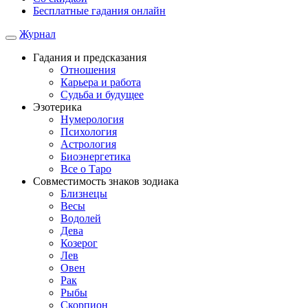
Бесплатные гадания онлайн
Журнал
Гадания и предсказания
Отношения
Карьера и работа
Cудьба и будущее
Эзотерика
Нумерология
Психология
Астрология
Биоэнергетика
Все о Таро
Совместимость знаков зодиака
Близнецы
Весы
Водолей
Дева
Козерог
Лев
Овен
Рак
Рыбы
Скорпион