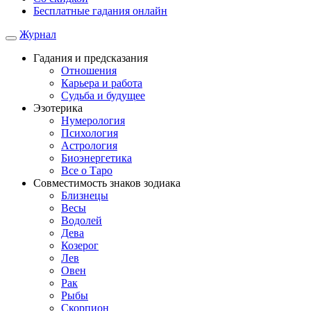
Бесплатные гадания онлайн
Журнал
Гадания и предсказания
Отношения
Карьера и работа
Cудьба и будущее
Эзотерика
Нумерология
Психология
Астрология
Биоэнергетика
Все о Таро
Совместимость знаков зодиака
Близнецы
Весы
Водолей
Дева
Козерог
Лев
Овен
Рак
Рыбы
Скорпион