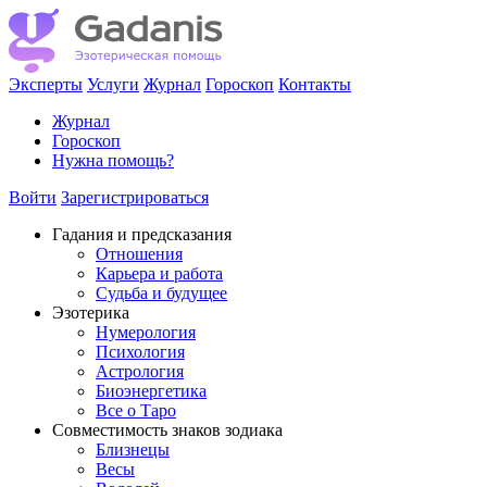
Эксперты
Услуги
Журнал
Гороскоп
Контакты
Журнал
Гороскоп
Нужна помощь?
Войти
Зарегистрироваться
Гадания и предсказания
Отношения
Карьера и работа
Cудьба и будущее
Эзотерика
Нумерология
Психология
Астрология
Биоэнергетика
Все о Таро
Совместимость знаков зодиака
Близнецы
Весы