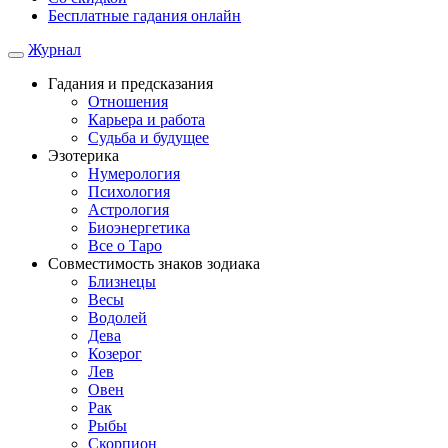
Бесплатные гадания онлайн
Журнал
Гадания и предсказания
Отношения
Карьера и работа
Cудьба и будущее
Эзотерика
Нумерология
Психология
Астрология
Биоэнергетика
Все о Таро
Совместимость знаков зодиака
Близнецы
Весы
Водолей
Дева
Козерог
Лев
Овен
Рак
Рыбы
Скорпион