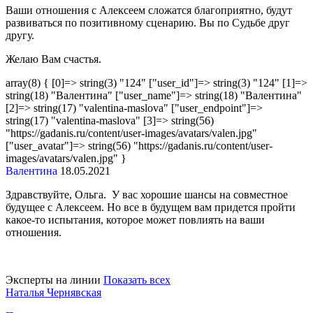
Ваши отношения с Алексеем сложатся благоприятно, будут
развиваться по позитивному сценарию. Вы по Судьбе друг
другу.
Желаю Вам счастья.
array(8) { [0]=> string(3) "124" ["user_id"]=> string(3) "124" [1]=>
string(18) "Валентина" ["user_name"]=> string(18) "Валентина"
[2]=> string(17) "valentina-maslova" ["user_endpoint"]=>
string(17) "valentina-maslova" [3]=> string(56)
"https://gadanis.ru/content/user-images/avatars/valen.jpg"
["user_avatar"]=> string(56) "https://gadanis.ru/content/user-
images/avatars/valen.jpg" }
Валентина
18.05.2021
Здравствуйте, Ольга. У вас хорошие шансы на совместное
будущее с Алексеем. Но все в будущем вам придется пройти
какое-то испытания, которое может повлиять на ваши
отношения.
Эксперты на линии
Показать всех
Наталья Чернявская