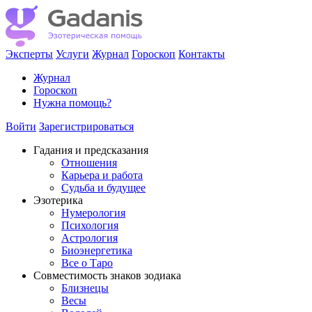
Эксперты
Услуги
Журнал
Гороскоп
Контакты
Журнал
Гороскоп
Нужна помощь?
Войти
Зарегистрироваться
Гадания и предсказания
Отношения
Карьера и работа
Cудьба и будущее
Эзотерика
Нумерология
Психология
Астрология
Биоэнергетика
Все о Таро
Совместимость знаков зодиака
Близнецы
Весы