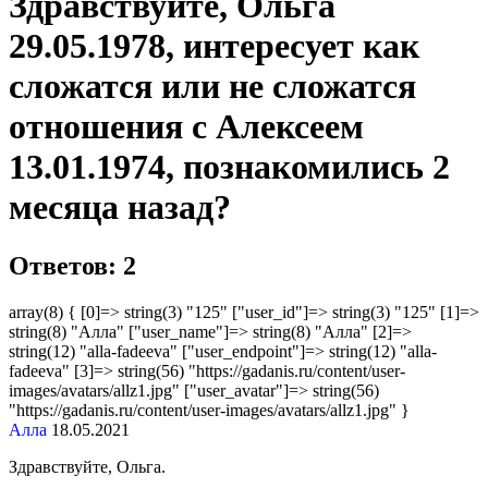
Здравствуйте, Ольга
29.05.1978, интересует как
сложатся или не сложатся
отношения с Алексеем
13.01.1974, познакомились 2
месяца назад?
Ответов: 2
array(8) { [0]=> string(3) "125" ["user_id"]=> string(3) "125" [1]=>
string(8) "Алла" ["user_name"]=> string(8) "Алла" [2]=>
string(12) "alla-fadeeva" ["user_endpoint"]=> string(12) "alla-
fadeeva" [3]=> string(56) "https://gadanis.ru/content/user-
images/avatars/allz1.jpg" ["user_avatar"]=> string(56)
"https://gadanis.ru/content/user-images/avatars/allz1.jpg" }
Алла
18.05.2021
Здравствуйте, Ольга.