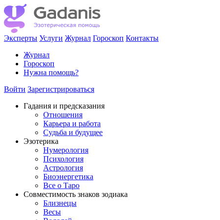
Эксперты
Услуги
Журнал
Гороскоп
Контакты
Журнал
Гороскоп
Нужна помощь?
Войти
Зарегистрироваться
Гадания и предсказания
Отношения
Карьера и работа
Cудьба и будущее
Эзотерика
Нумерология
Психология
Астрология
Биоэнергетика
Все о Таро
Совместимость знаков зодиака
Близнецы
Весы