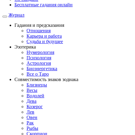
Бесплатные гадания онлайн
Журнал
Гадания и предсказания
Отношения
Карьера и работа
Cудьба и будущее
Эзотерика
Нумерология
Психология
Астрология
Биоэнергетика
Все о Таро
Совместимость знаков зодиака
Близнецы
Весы
Водолей
Дева
Козерог
Лев
Овен
Рак
Рыбы
Скорпион