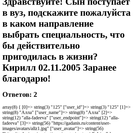
Здравствуйте! Сын поступает
в вуз, подскажите пожалуйста
в каком направление
выбрать специальность, что
бы действительно
пригодилась в жизни?
Кирилл 02.11.2005 Заранее
благодарю!
Ответов: 2
array(8) { [0]=> string(3) "125" ["user_id"]=> string(3) "125" [1]=>
string(8) "Алла" ["user_name"]=> string(8) "Алла" [2]=>
string(12) "alla-fadeeva" ["user_endpoint"]=> string(12) "alla-
fadeeva" [3]=> string(56) "https://gadanis.ru/content/user-
images/avatars/allz1.jpg" ["user_avatar"]=> string(56)