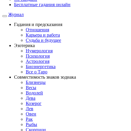
Бесплатные гадания онлайн
Журнал
Гадания и предсказания
Отношения
Карьера и работа
Cудьба и будущее
Эзотерика
Нумерология
Психология
Астрология
Биоэнергетика
Все о Таро
Совместимость знаков зодиака
Близнецы
Весы
Водолей
Дева
Козерог
Лев
Овен
Рак
Рыбы
Скорпион