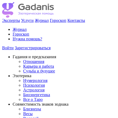
Эксперты
Услуги
Журнал
Гороскоп
Контакты
Журнал
Гороскоп
Нужна помощь?
Войти
Зарегистрироваться
Гадания и предсказания
Отношения
Карьера и работа
Cудьба и будущее
Эзотерика
Нумерология
Психология
Астрология
Биоэнергетика
Все о Таро
Совместимость знаков зодиака
Близнецы
Весы