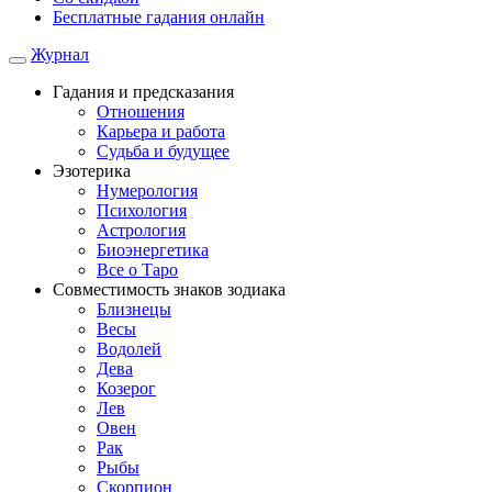
Бесплатные гадания онлайн
Журнал
Гадания и предсказания
Отношения
Карьера и работа
Cудьба и будущее
Эзотерика
Нумерология
Психология
Астрология
Биоэнергетика
Все о Таро
Совместимость знаков зодиака
Близнецы
Весы
Водолей
Дева
Козерог
Лев
Овен
Рак
Рыбы
Скорпион