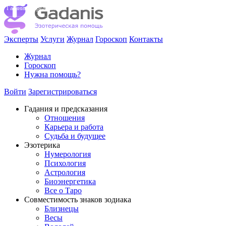
Гадания и предсказания
Эксперты
Услуги
Журнал
Гороскоп
Контакты
Журнал
Гороскоп
Нужна помощь?
Войти
Зарегистрироваться
Гадания и предсказания
Отношения
Карьера и работа
Cудьба и будущее
Эзотерика
Нумерология
Психология
Астрология
Биоэнергетика
Все о Таро
Совместимость знаков зодиака
Близнецы
Весы