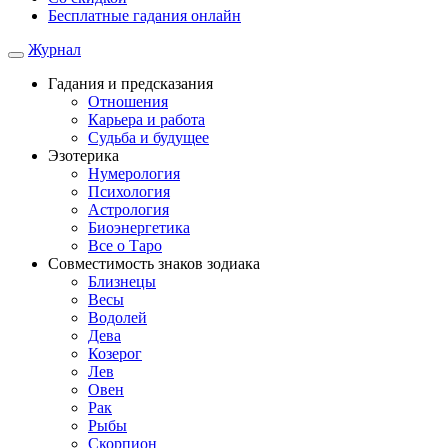
Бесплатные гадания онлайн
Журнал
Гадания и предсказания
Отношения
Карьера и работа
Cудьба и будущее
Эзотерика
Нумерология
Психология
Астрология
Биоэнергетика
Все о Таро
Совместимость знаков зодиака
Близнецы
Весы
Водолей
Дева
Козерог
Лев
Овен
Рак
Рыбы
Скорпион