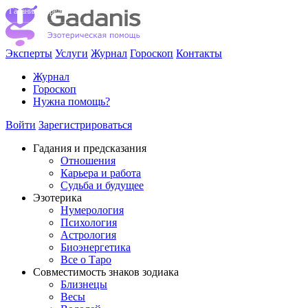
Гадания и предсказания
Эксперты
Услуги
Журнал
Гороскоп
Контакты
Журнал
Гороскоп
Нужна помощь?
Войти
Зарегистрироваться
Гадания и предсказания
Отношения
Карьера и работа
Cудьба и будущее
Эзотерика
Нумерология
Психология
Астрология
Биоэнергетика
Все о Таро
Совместимость знаков зодиака
Близнецы
Весы