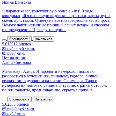
Ирина Вольская
Я парапсихолог, консультирую более 15 лет. В ходе
консультаций я использую ведовские практики, карты, руны,
свечи, кристаллы. Отвечу на все интересующие вас вопросы.
Помогу найти истинные причины ваших неудач. и способы
их преодоления. Проведу точную. ..
Бронировать
Начать чат
85 руб / мин.
Нет на линии
Алиса Светлова
Меня зовут Алиса. Я таролог и нумеролог, помогаю
разобраться в отношениях, финансах, карьере, личной
реализации и духовном развитии. С помощью Таро и
нумерологии помогаю увидеть ситуацию с разных сторон,
понять таланты, предназначение, скрытые причин. ..
Бронировать
Начать чат
85 руб / мин.