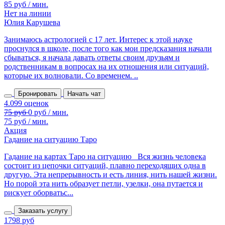
85 руб / мин.
Нет на линии
Юлия Карушева
Занимаюсь астрологией с 17 лет. Интерес к этой науке
проснулся в школе, после того как мои предсказания начали
сбываться, я начала давать ответы своим друзьям и
родственникам в вопросах на их отношения или ситуаций,
которые их волновали. Со временем. ..
Бронировать
Начать чат
75 руб / мин.
Акция
Гадание на ситуацию Таро
Гадание на картах Таро на ситуацию Вся жизнь человека
состоит из цепочки ситуаций, плавно переходящих одна в
другую. Эта непрерывность и есть линия, нить нашей жизни.
Но порой эта нить образует петли, узелки, она путается и
рискует оборватьс...
Заказать услугу
1798 руб