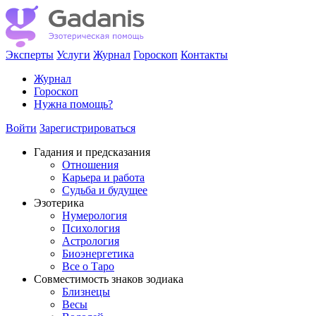
Эксперты
Услуги
Журнал
Гороскоп
Контакты
Журнал
Гороскоп
Нужна помощь?
Войти
Зарегистрироваться
Гадания и предсказания
Отношения
Карьера и работа
Cудьба и будущее
Эзотерика
Нумерология
Психология
Астрология
Биоэнергетика
Все о Таро
Совместимость знаков зодиака
Близнецы
Весы