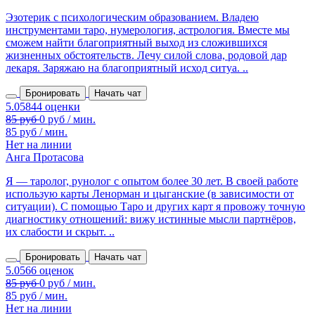
Эзотерик с психологическим образованием. Владею
инструментами таро, нумерология, астрология. Вместе мы
сможем найти благоприятный выход из сложившихся
жизненных обстоятельств. Лечу силой слова, родовой дар
лекаря. Заряжаю на благоприятный исход ситуа. ..
Бронировать
Начать чат
85 руб / мин.
Нет на линии
Анга Протасова
Я — таролог, рунолог с опытом более 30 лет. В своей работе
использую карты Ленорман и цыганские (в зависимости от
ситуации). С помощью Таро и других карт я провожу точную
диагностику отношений: вижу истинные мысли партнёров,
их слабости и скрыт. ..
Бронировать
Начать чат
85 руб / мин.
Нет на линии