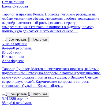
Нет на линии
Елена Суворова
Таролог и практик Рейки. Провожу глубокие расклады на
любые жизненные сферы: отношения, любовь, возвращение
партнёра, личностный рост, финансы, переезд,
самореализация. Отвечаю на вопросы о будущем, помогу
понять, куда двигаться, и что мешает сейчас. ...
Бронировать
Начать чат
85 руб / мин.
Нет на линии
Алла Фадеева
Таролог, Рунолог, Мастер энергетических практик, работы с
подсознанием. Отвечу на вопросы: о вашем Предназначение,
какие уроки должна пройти ваша Душа, о Высшем Смысле
встречи двух людей. Кармические вопросы и вопросы,
связанные с Судьбой. Когда выйдет. ..
Бронировать
Начать чат