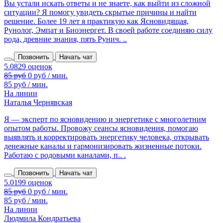
Вы устали искать ответы и не знаете, как выйти из сложной
ситуации? Я помогу увидеть скрытые причины и найти
решение. Более 19 лет я практикую как Ясновидящая,
Рунолог, Эмпат и Биоэнергет. В своей работе соединяю силу
рода, древние знания, пять Рунич. ..
Позвонить
Начать чат
85 руб
0 руб / мин.
85 руб / мин.
На линии
Наталья Чернявская
Я — эксперт по ясновидению и энергетике с многолетним
опытом работы. Провожу сеансы ясновидения, помогаю
выявлять и корректировать энергетику человека, открывать
денежные каналы и гармонизировать жизненные потоки.
Работаю с родовыми каналами, п.. .
Позвонить
Начать чат
85 руб
0 руб / мин.
85 руб / мин.
На линии
Людмила Кондратьева