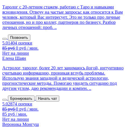
Таролог с 20‑летним стажем, работаю с Таро и навыками
ясновидения. Отвечу на частые запросы: как относится к Вам
человек, который Вас интересует. Это не только про личные
отношения, но и про коллег, партнеров по бизнесу. Разбор
личных отношений: проб. ..
Позвонить
85 руб
0 руб / мин.
Нет на линии
Елена Шаян
Астролог, таролог, более 20 лет занимаюсь йогой, интуитивно
считываю информацию, проникая вглубь проблемы.
Использую знания западной и ведической астрологии,
прогностические методы. Помогаю увидеть ситуацию под
другим углом, даю рекомендации и компен. ..
Бронировать
Начать чат
85 руб / мин.
Нет на линии
Вероника Монгуш