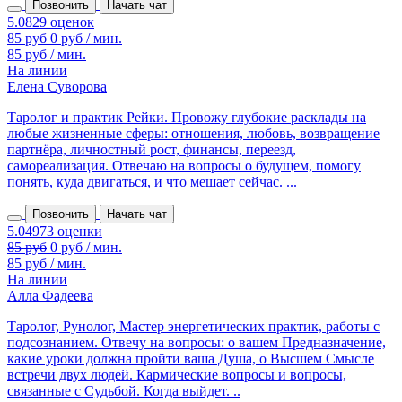
Позвонить
Начать чат
85 руб
0 руб / мин.
85 руб / мин.
На линии
Елена Суворова
Таролог и практик Рейки. Провожу глубокие расклады на
любые жизненные сферы: отношения, любовь, возвращение
партнёра, личностный рост, финансы, переезд,
самореализация. Отвечаю на вопросы о будущем, помогу
понять, куда двигаться, и что мешает сейчас. ...
Позвонить
Начать чат
85 руб
0 руб / мин.
85 руб / мин.
На линии
Алла Фадеева
Таролог, Рунолог, Мастер энергетических практик, работы с
подсознанием. Отвечу на вопросы: о вашем Предназначение,
какие уроки должна пройти ваша Душа, о Высшем Смысле
встречи двух людей. Кармические вопросы и вопросы,
связанные с Судьбой. Когда выйдет. ..