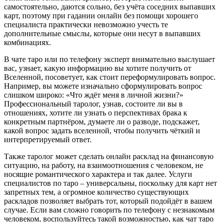
самостоятельно, даются сольно, без учёта соседних выпавших
карт, поэтому при гадании онлайн без помощи хорошего
специалиста практически невозможно учесть те
дополнительные смыслы, которые они несут в выпавших
комбинациях.
В чате таро или по телефону эксперт внимательно выслушает
вас, узнает, какую информацию вы хотите получить от
Вселенной, посоветует, как стоит переформулировать вопрос.
Например, вы можете изначально сформулировать вопрос
слишком широко: «Что ждёт меня в личной жизни?»
Профессиональный таролог, узнав, состоите ли вы в
отношениях, хотите ли узнать о перспективах брака к
конкретным партнёром, думаете ли о разводе, подскажет,
какой вопрос задать вселенной, чтобы получить чёткий и
интерпретируемый ответ.
Также таролог может сделать онлайн расклад на финансовую
ситуацию, на работу, на взаимоотношения с человеком, не
носящие романтического характера и так далее. Услуги
специалистов по таро – универсальны, поскольку для карт нет
запретных тем, а огромное количество существующих
раскладов позволяет выбрать тот, который подойдёт в вашем
случае. Если вам сложно говорить по телефону с незнакомым
человеком, воспользуйтесь такой возможностью, как чат таро