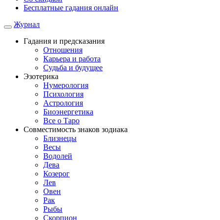
Бесплатные гадания онлайн
Журнал
Гадания и предсказания
Отношения
Карьера и работа
Cудьба и будущее
Эзотерика
Нумерология
Психология
Астрология
Биоэнергетика
Все о Таро
Совместимость знаков зодиака
Близнецы
Весы
Водолей
Дева
Козерог
Лев
Овен
Рак
Рыбы
Скорпион