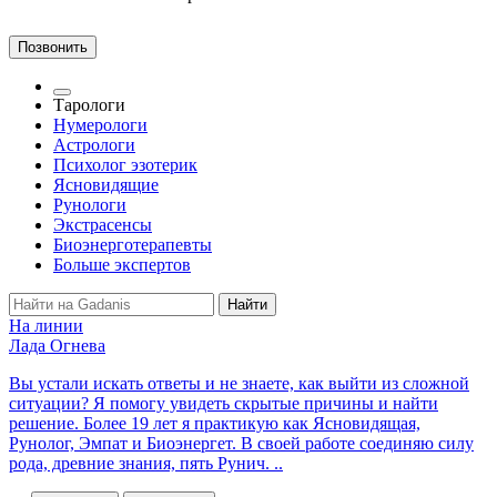
Позвонить
Тарологи
Нумерологи
Астрологи
Психолог эзотерик
Ясновидящие
Рунологи
Экстрасенсы
Биоэнерготерапевты
Больше экспертов
На линии
Лада Огнева
Вы устали искать ответы и не знаете, как выйти из сложной
ситуации? Я помогу увидеть скрытые причины и найти
решение. Более 19 лет я практикую как Ясновидящая,
Рунолог, Эмпат и Биоэнергет. В своей работе соединяю силу
рода, древние знания, пять Рунич. ..