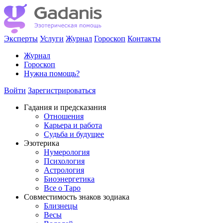
Эксперты
Услуги
Журнал
Гороскоп
Контакты
Журнал
Гороскоп
Нужна помощь?
Войти
Зарегистрироваться
Гадания и предсказания
Отношения
Карьера и работа
Cудьба и будущее
Эзотерика
Нумерология
Психология
Астрология
Биоэнергетика
Все о Таро
Совместимость знаков зодиака
Близнецы
Весы