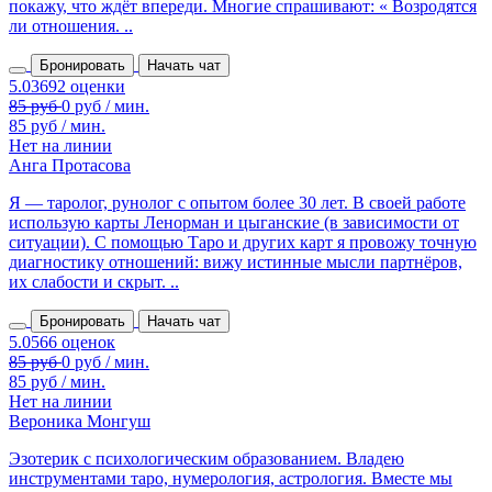
покажу, что ждёт впереди. Многие спрашивают: « Возродятся
ли отношения. ..
Бронировать
Начать чат
85 руб / мин.
Нет на линии
Анга Протасова
Я — таролог, рунолог с опытом более 30 лет. В своей работе
использую карты Ленорман и цыганские (в зависимости от
ситуации). С помощью Таро и других карт я провожу точную
диагностику отношений: вижу истинные мысли партнёров,
их слабости и скрыт. ..
Бронировать
Начать чат
85 руб / мин.
Нет на линии
Вероника Монгуш
Эзотерик с психологическим образованием. Владею
инструментами таро, нумерология, астрология. Вместе мы