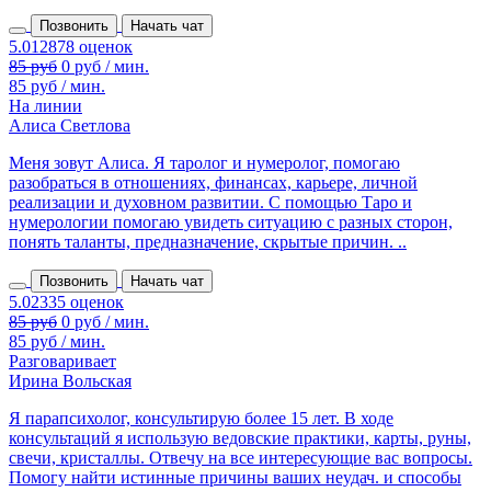
Позвонить
Начать чат
85 руб
0 руб / мин.
85 руб / мин.
На линии
Алиса Светлова
Меня зовут Алиса. Я таролог и нумеролог, помогаю
разобраться в отношениях, финансах, карьере, личной
реализации и духовном развитии. С помощью Таро и
нумерологии помогаю увидеть ситуацию с разных сторон,
понять таланты, предназначение, скрытые причин. ..
Позвонить
Начать чат
85 руб
0 руб / мин.
85 руб / мин.
Разговаривает
Ирина Вольская
Я парапсихолог, консультирую более 15 лет. В ходе
консультаций я использую ведовские практики, карты, руны,
свечи, кристаллы. Отвечу на все интересующие вас вопросы.
Помогу найти истинные причины ваших неудач. и способы