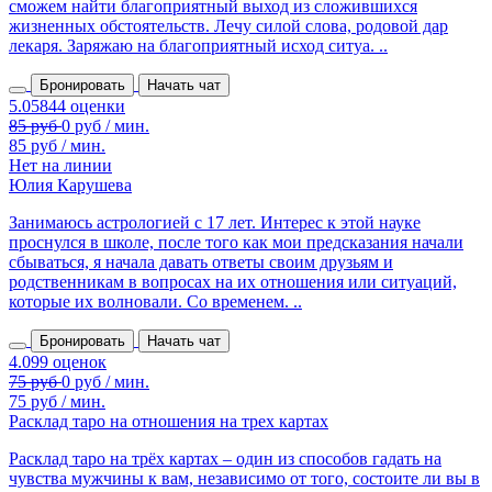
сможем найти благоприятный выход из сложившихся
жизненных обстоятельств. Лечу силой слова, родовой дар
лекаря. Заряжаю на благоприятный исход ситуа. ..
Бронировать
Начать чат
85 руб / мин.
Нет на линии
Юлия Карушева
Занимаюсь астрологией с 17 лет. Интерес к этой науке
проснулся в школе, после того как мои предсказания начали
сбываться, я начала давать ответы своим друзьям и
родственникам в вопросах на их отношения или ситуаций,
которые их волновали. Со временем. ..
Бронировать
Начать чат
75 руб / мин.
Расклад таро на отношения на трех картах
Расклад таро на трёх картах – один из способов гадать на
чувства мужчины к вам, независимо от того, состоите ли вы в