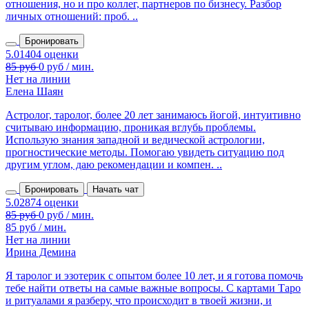
отношения, но и про коллег, партнеров по бизнесу. Разбор
личных отношений: проб. ..
Бронировать
Нет на линии
Елена Шаян
Астролог, таролог, более 20 лет занимаюсь йогой, интуитивно
считываю информацию, проникая вглубь проблемы.
Использую знания западной и ведической астрологии,
прогностические методы. Помогаю увидеть ситуацию под
другим углом, даю рекомендации и компен. ..
Бронировать
Начать чат
85 руб / мин.
Нет на линии
Ирина Демина
Я таролог и эзотерик с опытом более 10 лет, и я готова помочь
тебе найти ответы на самые важные вопросы. С картами Таро
и ритуалами я разберу, что происходит в твоей жизни, и