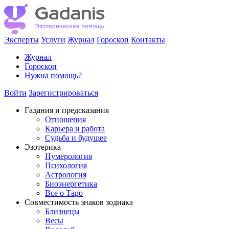
Эксперты
Услуги
Журнал
Гороскоп
Контакты
Журнал
Гороскоп
Нужна помощь?
Войти
Зарегистрироваться
Гадания и предсказания
Отношения
Карьера и работа
Cудьба и будущее
Эзотерика
Нумерология
Психология
Астрология
Биоэнергетика
Все о Таро
Совместимость знаков зодиака
Близнецы
Весы