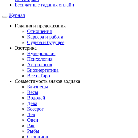
Бесплатные гадания онлайн
Журнал
Гадания и предсказания
Отношения
Карьера и работа
Cудьба и будущее
Эзотерика
Нумерология
Психология
Астрология
Биоэнергетика
Все о Таро
Совместимость знаков зодиака
Близнецы
Весы
Водолей
Дева
Козерог
Лев
Овен
Рак
Рыбы
Скорпион