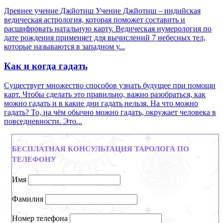
Древнее учение Джйотиш Учение Джйотиш – индийская
ведическая астрология, которая поможет составить и
расшифровать натальную карту. Ведическая нумерология по
дате рождения применяет для вычислений 7 небесных тел,
которые называются в западном у...
Как и когда гадать
Существует множество способов узнать будущее при помощи
карт. Чтобы сделать это правильно, важно разобраться, как
можно гадать и в какие дни гадать нельзя. На что можно
гадать? То, на чём обычно можно гадать, окружает человека в
повседневности. Это...
БЕСПЛАТНАЯ КОНСУЛЬТАЦИЯ ТАРОЛОГА ПО
ТЕЛЕФОНУ
Имя
Фамилия
Номер телефона