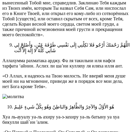
вынесенный Тобой мне, справедлив. Заклинаю Тебя каждым
из Твоих имён, которым Ты назвал Себя Сам, или ниспослал
его в Книге Твоей, или открыл его кому-либо из сотворённых
Тобой [существ], или оставил скрытым от всех, кроме Тебя,
сделать Коран весной моего сердца, светом моей груди, а
также причиной исчезновения моей грусти и прекращения
моего беспокойств».
اللَّهُمَّ رَحْمَتَكَ أَرْجُو فَلا تَكِلْنِي إِلَى نَفْسِي طَرْفَةَ عَيْنٍ، وَأَصْلِحْ لِي
شَأْنِي كُلَّهُ لا إِلَهَ إِلاَّ أَنْت
Аллахумма рахматака арджу. Фа ля такильни иля нафси
тарфата ‘айнин. Аслих ли ша’ни кулляху ля иляха илля ант.
«О Аллах, я надеюсь на Твою милость. Не вверяй меня душе
моей ни на мгновение, приведи же в порядок все мои дела,
нет Бога кроме Тебя».
هُوَ الأَوَّلُ وَالآخِرُ وَالظَّاهِرُ وَالبَاطِنُ وَهُوَ بِكُلِّ شَيءٍ عَلِيمٌ
Хуа ль-аууалу уа-ль ахиру уа-з-захиру уа-ль батыну уа хуа
бикулли шай`ин 'алим.