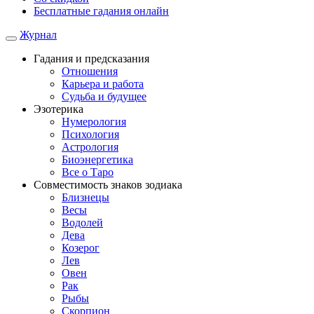
Бесплатные гадания онлайн
Журнал
Гадания и предсказания
Отношения
Карьера и работа
Cудьба и будущее
Эзотерика
Нумерология
Психология
Астрология
Биоэнергетика
Все о Таро
Совместимость знаков зодиака
Близнецы
Весы
Водолей
Дева
Козерог
Лев
Овен
Рак
Рыбы
Скорпион