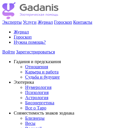
Эксперты
Услуги
Журнал
Гороскоп
Контакты
Журнал
Гороскоп
Нужна помощь?
Войти
Зарегистрироваться
Гадания и предсказания
Отношения
Карьера и работа
Cудьба и будущее
Эзотерика
Нумерология
Психология
Астрология
Биоэнергетика
Все о Таро
Совместимость знаков зодиака
Близнецы
Весы