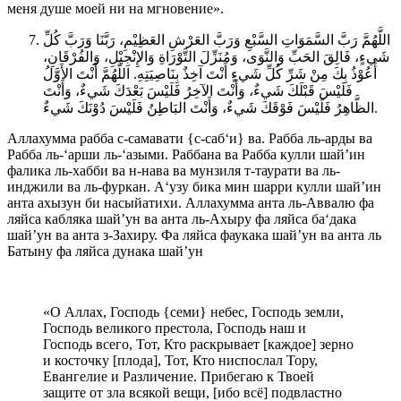
меня душе моей ни на мгновение».
اللَّهُمَّ رَبَّ السَّمَوَاتِ السَّبْعِ وَرَبَّ العَرْشِ العَظِيْمِ، رَبَّنَا وَرَبَّ كُلِّ
شَيءٍ، فَالِقَ الحَبِّ وَالنَّوَى، وَمُنَزِّلَ التَّوْرَاةِ وَالإِنْجِيْلِ، وَالفُرْقَانِ،
أَعُوْذُ بِكَ مِنْ شَرِّ كُلِّ شَيءٍ أَنْتَ آخِذٌ بِنَاصِيَتِهِ. اللَّهُمَّ أَنْتَ الأَوَّلُ
فَلَيْسَ قَبْلَكَ شَيءٌ، وَأَنْتَ الآخِرُ فَلَيْسَ بَعْدَكَ شَيءٌ، وَأَنْتَ
الظَّاهِرُ فَلَيْسَ فَوْقَكَ شَيءٌ، وَأَنْتَ البَاطِنُ فَلَيْسَ دُوْنَكَ شَيءٌ.
Аллахумма рабба с-самавати {с-саб‘и} ва. Рабба ль-арды ва
Рабба ль-‘арши ль-‘азыми. Раббана ва Рабба кулли шай’ин
фалика ль-хабби ва н-нава ва мунзиля т-таурати ва ль-
инджили ва ль-фуркан. А‘узу бика мин шарри кулли шай’ин
анта ахызун би насыйатихи. Аллахумма анта ль-Аввалю фа
ляйса кабляка шай’ун ва анта ль-Ахыру фа ляйса ба‘дака
шай’ун ва анта з-Захиру. Фа ляйса фаукака шай’ун ва анта ль
Батыну фа ляйса дунака шай’ун
«О Аллах, Господь {семи} небес, Господь земли,
Господь великого престола, Господь наш и
Господь всего, Тот, Кто раскрывает [каждое] зерно
и косточку [плода], Тот, Кто ниспослал Тору,
Евангелие и Различение. Прибегаю к Твоей
защите от зла всякой вещи, [ибо всё] подвластно