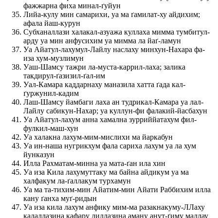
фажжарна фиха минал-ґуйун
Лийа-кулу мин самарихи, уа ма ґамилат-ху айдихим;
афала йаш-курун
Субханаллази халакал-азуажа куллаха мимма тумбитул-
арду уа мин анфусихим уа мимма ла йаґ-ламун
Уа Айатул-лахумул-Лайлу наслаху минхун-Нахара фа-
иза хум-музлимун
Уаш-Шамсу тажри ла-муста-каррил-лаха; залика
такдирул-ґазизил-ґал-им
Уал-Камара каддарнаху маназила хатта ґада кал-
ґуржунил-кадим
Лаш-Шамсу йамбаги лаха ан тудрикал-Камара уа лал-
Лайлу сабикун-Нахар; уа куллун-фи фалакий-йасбахун
Уа Айатул-лахум анна хамална зурриййатахум фил-
фулкил-маш-хун
Уа халакна лахум-мим-мислихи ма йаркабун
Уа ин-наша нугрикхум фала сариха лахум уа ла хум
йунказун
Илла Рахматам-минна уа мата-ґан ила хин
Уа иза Кила лахумуттаку ма байна айдикум уа ма
халфакум ла-ґаллакум турхамун
Уа ма та-тихим-мин Айатим-мин Айати Раббихим илла
кану ґанха муґ-ридын
Уа иза кила лахум анфику мим-ма разакнакуму-ЛЛаху
калаллазина кафару лиллазина аману анут-ґиму маллау