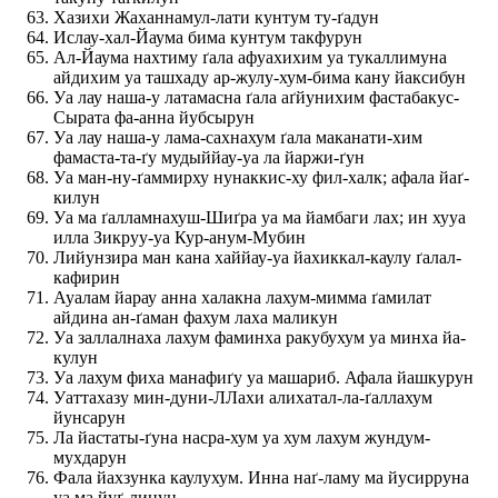
Хазихи Жаханнамул-лати кунтум ту-ґадун
Ислау-хал-Йаума бима кунтум такфурун
Ал-Йаума нахтиму ґала афуахихим уа тукаллимуна
айдихим уа ташхаду ар-жулу-хум-бима кану йаксибун
Уа лау наша-у латамасна ґала аґйунихим фастабакус-
Сырата фа-анна йубсырун
Уа лау наша-у лама-сахнахум ґала маканати-хим
фамаста-та-ґу мудыййау-уа ла йаржи-ґун
Уа ман-ну-ґаммирху нунаккис-ху фил-халк; афала йаґ-
килун
Уа ма ґалламнахуш-Шиґра уа ма йамбаги лах; ин хууа
илла Зикруу-уа Кур-анум-Мубин
Лийунзира ман кана хаййау-уа йахиккал-каулу ґалал-
кафирин
Ауалам йарау анна халакна лахум-мимма ґамилат
айдина ан-ґаман фахум лаха маликун
Уа заллалнаха лахум фаминха ракубухум уа минха йа-
кулун
Уа лахум фиха манафиґу уа машариб. Афала йашкурун
Уаттахазу мин-дуни-ЛЛахи алихатал-ла-ґаллахум
йунсарун
Ла йастаты-ґуна насра-хум уа хум лахум жундум-
мухдарун
Фала йахзунка каулухум. Инна наґ-ламу ма йусирруна
уа ма йуґ-линун