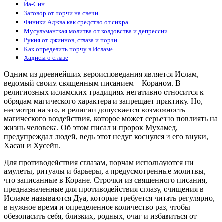
Йа-Син
Заговор от порчи на свечи
Финики Аджва как средство от сихра
Мусульманская молитва от колдовства и депрессии
Рукия от джиннов, сглаза и порчи
Как определить порчу в Исламе
Хадисы о сглазе
Одним из древнейших вероисповедания является Ислам,
ведомый своим священным писанием – Кораном. В
религиозных исламских традициях негативно относится к
обрядам магического характера и запрещает практику. Но,
несмотря на это, в религии допускается возможность
магического воздействия, которое может серьезно повлиять на
жизнь человека. Об этом писал и пророк Мухамед,
предупреждал людей, ведь этот недуг коснулся и его внуки,
Хасан и Хусейн.
Для противодействия сглазам, порчам используются ни
амулеты, ритуалы и барьеры, а предусмотренные молитвы,
что записанные в Коране. Строчки из священного писания,
предназначенные для противодействия сглазу, очищения в
Исламе называются Дуа, которые требуется читать регулярно,
в нужное время и определенное количество раз, чтобы
обезопасить себя, близких, родных, очаг и избавиться от