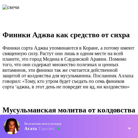
Финики Аджва как средство от сихра
Финики сорта Аджва упоминаются в Коране, а потому имеют
священную силу. Растут они лишь в одном месте на всей
планете, это город Медина в Саудовской Аравии. Помимо
того, что они содержат множество полезных и ценных
витаминов, эти финики так же считается действенной
защитой от колдовства для мусульманина. Посланник Аллаха
говорил: «Тому, кто утром будет съедать по семь фиников
сорта ‘аджва, в этот день не повредят ни яд, ни колдовство»
Мусульманская молитва от колдовства
и депрессии
Бесплатная консультация
Агата
Таролог
В Коране неоднократно упоминаются такие существа как
шайтаны и джинны. Именно они при помощи колдовства