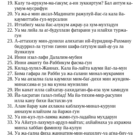
Калу та-ирукум-ма-ґакум; а-ин зуккиртум? Бал антум ка-
умум-мусрифун
Уа жа-а мин аксал-Мадинати ражулуй-йас-ґа кала йа-
каумиттаби-ґул-мурсалин
Иттабиґу мала йас-алукум ажрау-уа хум-мухтадун
Уа ма лийа ла аґ-будуллази фатарани уа илайхи туржа-
ґун
А-аттахизу мин-дунихи алихатан ий-йуриднир-Рахману
бидуррил-ла тугни ґанни шафа-ґатухум шай-ау-уа ла
йункизун
Инни изал-лафи Далалим-мубин
Инни аманту би-Раббикум фасма-ґун
Килад-хулил-Жаннах. Кала йа-лайта кауми йаґ-ла-мун
Бима гафара ли Рабби уа жа-ґалани минал-мукрамин
Уа ма анзална ґала каумихи мим-баґ-дихи мин жундим-
минассама-и уа ма кунна мунзилин
Ин канат илла сайхатау-уахидатан-фа-иза хум хамидун
Йа-хасратан ґалал-ґибад! Ма йа-тихим-мир-расулин
илла кану бихи йастахзи-ун
Алам йарау кам ахлакна каблахум-минал-куруни
аннахум илайхим ла йаржи-ґун
Уа ин-кул-лул-ламма жами-ґул-ладайна мухдарун
Уа Айатул-лахумул-ардул-майтах; ахйайнаха уа ахражна
минха хаббан фаминху йа-кулун
Уа жа-ґална фиха жаннатим-мин-нахилиу-уа аґна-биу-уа