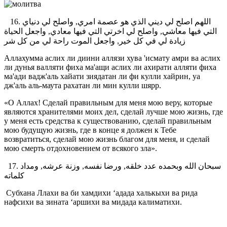
16. اللهم اصلح لي ديني الذي هو عصمة امري, واصلح لي دنياي
التي فيها معاشي, واصلح لي اخرتي التي فيها معادي, واجعل الحياة
زيادة لي في كل خير, واجعل الموت راحة لي من كل شر
Аллахумма аслих ли диини аллязи хува 'исмату амри ва аслих
ли дунья валляти фиха ма'ащи аслих ли ахирати алляти фиха
ма'ади вадж'аль хайати зиядатан ли фи кулли хайрин, уа
дж'аль аль-маута рахатан ли мин кулли шярр.
«О Аллах! Сделай правильным для меня мою веру, которые
являются хранителями моих дел, сделай лучше мою жизнь, где
у меня есть средства к существованию, сделай правильным
мою будущую жизнь, где в конце я должен к Тебе
возвратиться, сделай мою жизнь благом для меня, и сделай
мою смерть отдохновением от всякого зла».
17. سبحان الله وبحمده عدد خلقه, ورضا نفسه, وزنة عرشه, ومداد
كلماته
Субхана Ллахи ва би хамдихи ‘адада халькыхи ва рида
нафсихи ва зината ‘аршихи ва мидада калиматихи.