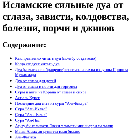
Исламские сильные дуа от
сглаза, зависти, колдовства,
болезни, порчи и джинов
Содержание:
Как правильно читать дуа (мольбу создателю)
Когда следует читать дуа
Дуа (молитвы и обращение) от сглаза и сихра из сунны Пророка
Мухаммада
Дуа от сглаза для детей
Дуа от сглаза и порчи для торговли
Суры и аяты из Корана от сглаза и сихра
Аят аль-Курси
Последние два аята из суры “Аль-Бакара”
Сура “Аль-Ихляс”
Сура “Аль-Фаляк”
Сура “Ан-Нас”
Агузу би-калимати Лляхи-т-тамати мин шарри ма халяк
Маша Аллах ля кувватта илля биллях
Аль-Фатиха