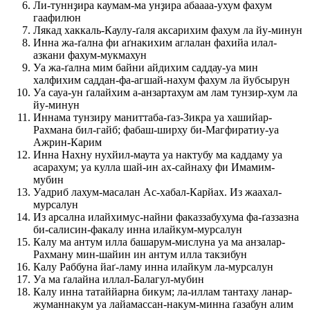
Ли-туннҙира каумам-ма унҙира абаааа-ухум фахум
гаафилюн
Лякад хаккаль-Каулу-ґаля аксарихим фахум ла йу-минун
Инна жа-ґална фи аґнакихим аглалан фахийа илал-
азкани фахум-мукмахун
Уа жа-ґална мим байни айдихим саддау-уа мин
халфихим саддан-фа-агшай-нахум фахум ла йубсырун
Уа сауа-ун ґалайхим а-анзартахум ам лам тунзир-хум ла
йу-минун
Иннама тунзиру маниттаба-ґаз-Зикра уа хашийар-
Рахмана бил-гайб; фабаш-ширху би-Магфиратиу-уа
Ажрин-Карим
Инна Нахну нухйил-маута уа нактубу ма каддаму уа
асарахум; уа кулла шай-ин ах-сайнаху фи Имамим-
мубин
Уадриб лахум-масалан Ас-хабал-Карйах. Из жаахал-
мурсалун
Из арсална илайхимус-найни факаззабухума фа-ґаззазна
би-салисин-факалу инна илайкум-мурсалун
Калу ма антум илла башарум-мислуна уа ма анзалар-
Рахману мин-шайин ин антум илла такзибун
Калу Раббуна йаґ-ламу инна илайкум ла-мурсалун
Уа ма ґалайна иллал-Балагул-мубин
Калу инна татаййарна бикум; ла-иллам тантаху ланар-
жуманнакум уа лайамассан-накум-минна ґазабун алим