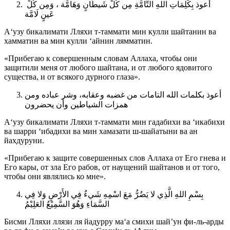
أعوذ بِكَلِمَاتِ اللهِ التَّامَّةِ مِن كُلِّ شَيطَانٍ وَهَامَّة ، وَمِن كُلِّ
عَينٍ لَامَّة
А‘узу бикалимати Лляхи т-таммати мин кулли шайтанин ва
хамматин ва мин кулли ‘айнин лямматин.
«Прибегаю к совершенным словам Аллаха, чтобы они
защитили меня от любого шайтана, и от любого ядовитого
существа, и от всякого дурного глаза».
أعوذ بكلمات الله التامات من غضبه وعقابه، وشر عباده ومن
همزات الشياطين وأن يحضرون
А‘узу бикалимати Лляхи т-таммати мин гадабихи ва ‘икабихи
ва шарри ‘ибадихи ва мин хамазати ш-шайатыни ва ан
йахдуруни.
«Прибегаю к защите совершенных слов Аллаха от Его гнева и
Его кары, от зла Его рабов, от наущений шайтанов и от того,
чтобы они являлись ко мне».
بِسْمِ اللهِ الَّذِي لا يَضُرُّ مَعَ اسْمِهِ شَيءٌ فِي الأَرْضِ وَلا فِي
السَّمَاءِ وَهُوَ السَّمِيْعُ العَلِيْمُ
Бисми Лляхи ллязи ля йадурру ма‘а смихи шай’ун фи-ль-арды