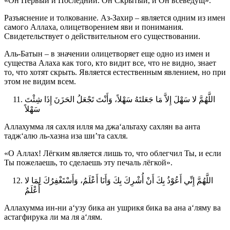
«Он Первый и Последний. Он Скрытый, и Он всеведущ».
Разъяснение и толкование. Аз-Захир – является одним из имен
самого Аллаха, олицетворением яви и понимания.
Свидетельствует о действительном его существовании.
Аль-Батын – в значении олицетворяет еще одно из имен и
существа Алаха как того, кто видит все, что не видно, знает
то, что хотят скрыть. Является естественным явлением, но при
этом не видим всем.
اللَّهُمَّ لا سَهْلَ إِلاَّ مَا جَعَلتَهُ سَهْلاً، وَأَنْتَ تَجْعَلُ الحَزَنَ إِذَا شِئْتَ
سَهْلاً
Аллахумма ля сахля илля ма джа‘альтаху сахлян ва анта
тадж‘алю ль-хазна иза ши’та сахля.
«О Аллах! Лёгким является лишь то, что облегчил Ты, и если
Ты пожелаешь, то сделаешь эту печаль лёгкой».
اللَّهُمَّ إِنِّي أَعُوْذُ بِكَ أَنْ أُشْرِكَ بِكَ وَأَنَا أَعْلَمُ، وَأَسْتَغْفِرُكَ لِمَا لا
أَعْلَمُ
Аллахумма ин-ни а‘узу бика ан ушрикя бика ва ана а‘ляму ва
астагфирука ли ма ля а‘лям.