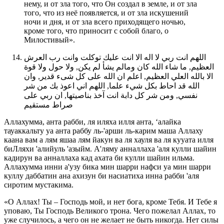
нему, и от зла того, что Он создал в земле, и от зла
того, что из неё появляется, и от зла искушений
ночи и дня, и от зла всего приходящего ночью,
кроме того, что приносит с собой благо, о
Милостивый».
اللهم انت ربي لا اله الا انت عليك توكلت وانت رب العرش
العظيم, ما شاء الله كان ومالم يشأ لم يكن, ولا حول ولا قوة
الا بالله العلي العظيم, اعلم ان الله على كل شىء قدير, وان
الله قد احاط بكل شيء علما, اللهم اني اعوذ بك من شر
نفسي, ومن شر كل دابة انت آخذ بناصيتها, ان ربي على
صراط مستقيم
Аллахумма, анта рабби, ля иляха илля анта, ‘алайка
тауаккальту уа анта раббу ль-'арши ль-карим маша Аллаху
каана вам а лям яшаа лям йакун ва ля хауля ва ля кууата илля
биЛляхи 'алийуль 'азыйм. А'ляму анналлаха 'аля кулли шайин
кадирун ва анналлаха кад ахата би кулли шайин ильма.
Аллахумма инни а'узу бика мин шарри нафси уа мин шарри
куллу даббатин ана ахизун би насиатиха инна рабби 'аля
сиротим мустакима.
«О Аллах! Ты – Господь мой, и нет бога, кроме Тебя. И Тебе я
уповаю, Ты Господь Великого трона. Чего пожелал Аллах, то
уже случилось, а чего он не желает не быть никогда. Нет силы