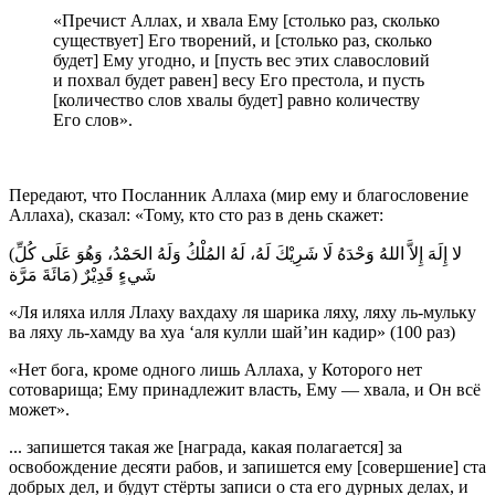
«Пречист Аллах, и хвала Ему [столько раз, сколько
существует] Его творений, и [столько раз, сколько
будет] Ему угодно, и [пусть вес этих славословий
и похвал будет равен] весу Его престола, и пусть
[количество слов хвалы будет] равно количеству
Его слов».
Передают, что Посланник Аллаха (мир ему и благословение
Аллаха), сказал: «Тому, кто сто раз в день скажет:
(لا إِلَهَ إِلاَّ اللهُ وَحْدَهُ لَا شَرِيْكَ لَهُ، لَهُ المُلْكُ وَلَهُ الحَمْدُ، وَهُوَ عَلَى كُلِّ
شَيءٍ قَدِيْرٌ (مَائَةَ مَرَّة
«Ля иляха илля Ллаху вахдаху ля шарика ляху, ляху ль-мульку
ва ляху ль-хамду ва хуа ‘аля кулли шай’ин кадир» (100 раз)
«Нет бога, кроме одного лишь Аллаха, у Которого нет
сотоварища; Ему принадлежит власть, Ему — хвала, и Он всё
может».
... запишется такая же [награда, какая полагается] за
освобождение десяти рабов, и запишется ему [совершение] ста
добрых дел, и будут стёрты записи о ста его дурных делах, и