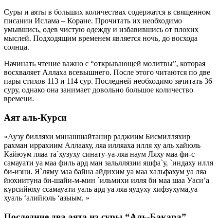
Суры и аяты в больших количествах содержатся в священном
писании Ислама – Коране. Прочитать их необходимо
умывшись, одев чистую одежду и избавившись от плохих
мыслей. Подходящим временем является ночь, до восхода
солнца.
Начинать чтение важно с “открывающей молитвы”, которая
восхваляет Аллаха всевышнего. После этого читаются по две
пары стихов 113 и 114 сур. Последней необходимо зачитать 36
суру, однако она занимает довольно большое количество
времени.
Аят аль-Курси
«Аузу билляхи минашшайтанир раджиим Бисмилляхир
рахман иррахиим Аллааху, ляа илляаха илля ху аль хайюль
Кайюум ляаа та`хузуху синату-уа-ляа наум Ляху маа фи-с
самауати уа маа филь ард ман зальллязии яшфа`у, `индаху илля
би-изни. Я`ляму маа байна айдихим уа маа хальфахум уа ляа
йюхиитуна би-шайи-м-мин `ильмихи илля би маа шаа Уаси’а
курсийюху ссамауати уаль ард уа ляа яудуху хифзухума,уа
хуаль ‘алийюль ‘азыым. »
Последние два аята из суры “Аль-Бакара”