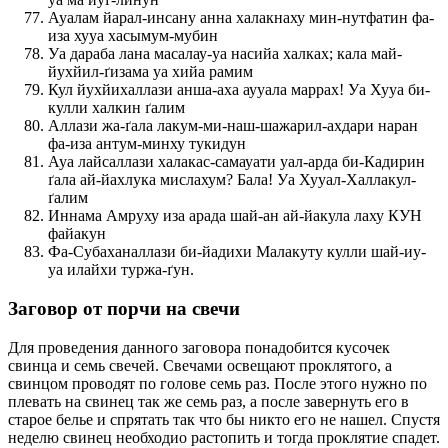
Ауалам йарал-инсану анна халакнаху мин-нутфатин фа-
иза хууа хасымум-мубин
Уа дараба лана масалау-уа насийа халках; кала май-
йухйил-ґизама уа хийа рамим
Кул йухйихаллази анша-аха аууала маррах! Уа Хууа би-
кулли халкин ґалим
Аллази жа-ґала лакум-ми-наш-шажарил-ахдари наран
фа-иза антум-минху тукидун
Ауа лайсаллази халакас-самауати уал-арда би-Кадирин
ґала ай-йахлука мислахум? Бала! Уа Хууал-Халлакул-
ґалим
Иннама Амруху иза арада шай-ан ай-йакула лаху КУН
файакун
Фа-Субаханаллази би-йадихи Малакуту кулли шай-иу-
уа илайхи туржа-ґун.
Заговор от порчи на свечи
Для проведения данного заговора понадобится кусочек
свинца и семь свечей. Свечами освещают проклятого, а
свинцом проводят по голове семь раз. После этого нужно по
плевать на свинец так же семь раз, а после завернуть его в
старое белье и спрятать так что бы никто его не нашел. Спустя
неделю свинец необходио растопить и тогда проклятие спадет.