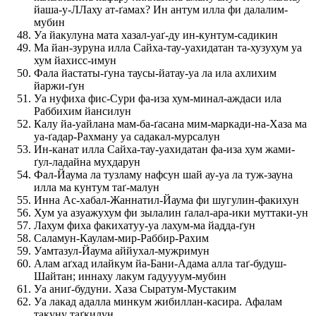
йаша-у-ЛЛаху ат-ґамах? Ин антум илла фи далалим-
мубин
Уа йакулуна мата хазал-уаґ-ду ин-кунтум-садикин
Ма йан-зуруна илла Сайха-тау-уахидатан та-хузухум уа
хум йахисс-имун
Фала йастаты-ґуна таусы-йатау-уа ла ила ахлихим
йаржи-ґун
Уа нуфиха фис-Сури фа-иза хум-минал-аждаси ила
Раббихим йансилун
Калу йа-уайлана мам-ба-ґасана мим-маркади-на-Хаза ма
уа-ґадар-Рахману уа садакал-мурсалун
Ин-канат илла Сайха-тау-уахидатан фа-иза хум жами-
ґул-ладайна мухдарун
Фал-Йаума ла тузламу нафсун шай ау-уа ла туж-зауна
илла ма кунтум таґ-малун
Инна Ас-хабал-Жаннатил-Йаума фи шугулин-факихун
Хум уа азуажухум фи зылалин ґалал-ара-ики муттаки-ун
Лахум фиха факихатуу-уа лахум-ма йадда-ґун
Саламун-Каулам-мир-Раббир-Рахим
Уамтазул-Йаума аййухал-мужримун
Алам аґхад илайкум йа-Бани-Адама алла таґ-будуш-
Шайтан; иннаху лакум ґадуууум-мубин
Уа аниґ-будуни. Хаза Сыратум-Мустаким
Уа лакад адалла минкум жибиллан-касира. Афалам
такуну таґкилун