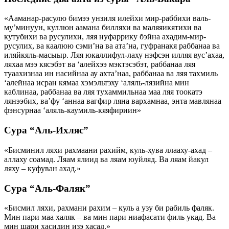
«Ааманар-расулю бимээ унзиля илейхи мир-раббихи валь-
му’минуун, куллюн аамана билляхи ва маляяикятихи ва
кутубихи ва русулихи, ляя нуфаррику бэйна ахадим-мир-
русулих, ва каалюю сэми’на ва ата’на, гуфранакя раббанаа ва
иляйкяль-масыыр. Ляя юкаллифул-лаху нэфсэн илляя вус’ахаа,
ляхаа мээ кясэбэт ва ‘алейхээ мэктэсэбэт, раббанаа ляя
туаахизнаа ин насийнаа ау ахта’наа, раббанаа ва ляя тахмиль
‘алейнаа исран кямаа хэмэльтэху ‘аляль-лязийна мин
каблинаа, раббанаа ва ляя тухаммильнаа маа ляя тоокатэ
лянээбих, ва’фу ‘аннаа вагфир ляна вархамнаа, энта мавлянаа
фэнсурнаа ‘аляль-каумиль-кяяфириин»
Сура “Аль-Ихляс”
«Бисминил ляхи рахмаани рахийм, куль-хува ллааху-ахад –
аллаху соамад. Ляам ялиид ва ляам юуйляд. Ва ляам йакул
ляху – куфуван ахад.»
Сура “Аль-Фаляк”
«Бисмил ляхи, рахмани рахим – куль а узу би рабиль фаляк.
Мин пари маа халяк – ва мин пари ниафасати филь укад. Ва
мин шари хасидин изэ хасад.»