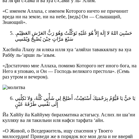
ва ля фи с-сама’и ва хуа с-Сами‘у ль-‘Алим.
«С именем Аллаха, с именем Которого ничто не причинит
вреда ни на земле, ни на небе, [ведь] Он — Слышащий,
Знающий».
حَسْبِيَ اللهُ لا إِلَهَ إِلاَّ هُوَ عَلَيْهِ تَوَكَّلْتُ وَهُوَ رَبُّ العَرْشِ العَظِيْمِ.
سَبْعَ مَرَّاتٍ حِيْنَ يُصْبِحُ وَيُمْسِي
Хасбийа Ллаху ля иляха илля хуа ‘аляйхи таваккяльту ва хуа
Раббу ль-‘арши ль-‘азым.
«Достаточно мне Аллаха, помимо Которого нет иного бога, на
Него я уповаю, и Он — Господь великого престола». (Семь
раз утром и вечером).
يَا حَيُّ يَا قَيُّوْمُ بِرَحْمَتِكَ أَسْتَغِيْثُ، أَصْلِحْ لِي شَأْنِي كُلَّهُ، وَلا تَكِلْنِي
إِلَى نَفْسِي طَرْفَةَ عَيْنٍ
Йа Хаййу йа Каййуму бирахматика астагысу. Аслих ли ша’ни
кулляху ва ля такильни иля нафси тарфата ‘айн.
«О Живой, о Вседержитель, ищу спасения у Твоего
милосердия! Приведи же в порядок все мои дела и не вверяй