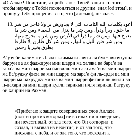
«О Аллах! Поистине, я прибегаю к Твоей защите от того,
чтобы наряду с Тобой поклоняться и другим, зная [об этом], и
прошу у Тебя прощения за то, что [я делаю], не зная».
أعوذ بكلمات الله التامات التي لا يجاوزهن بر ولا فاجر من شر
ما خلق، وبرأ وذرأ، ومن شر ما ينزل من السماء ومن شر ما
يعرج فيها، ومن شر ما ذرأ في الأرض ومن شر ما يخرج منها،
ومن شر فتن الليل والنهار، ومن شر كل طارق إلا طارقا
يطرق بخير يا رحمن
А‘узу би калимати Лляхи т-таммати лляти ля йуджавизухунна
баррун ва ля фаджирун мин шарри ма халяка ва бара’а ва
зара’а ва мин шарри ма йанзилю мин ас-сама’и ва мин шарри
ма йа‘руджу фиха ва мин шарри ма зара’а фи ль-арды ва мин
шарри ма йахруджу минха ва мин шарри фитани ль-ляйли ва
н-нахари ва мин шарри кулли тарикын илля тарикан йатруку
би хайрин йа Рахман.
«Прибегаю к защите совершенных слов Аллаха,
[пойти против которых] не в силах ни праведный,
ни нечестивый, от зла того, что Он сотворил, и
создал, и вызвал из небытия, и от зла того, что
нисходит с неба, и от зла того, что восходит к