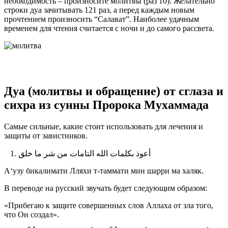
необходимость – произносите молитвы (раз 10). Желательно
строки дуа зачитывать 121 раз, а перед каждым новым
прочтением произносить “Салават”. Наиболее удачным
временем для чтения считается с ночи и до самого рассвета.
Дуа (молитвы и обращение) от сглаза и
сихра из сунны Пророка Мухаммада
Самые сильные, какие стоит использовать для лечения и
защиты от завистников.
1. أعوذ بكلمات الله التامات من شر ما خلق
А‘узу бикалимати Лляхи т-таммати мин шарри ма халяк.
В переводе на русский звучать будет следующим образом:
«Прибегаю к защите совершенных слов Аллаха от зла того,
что Он создал».