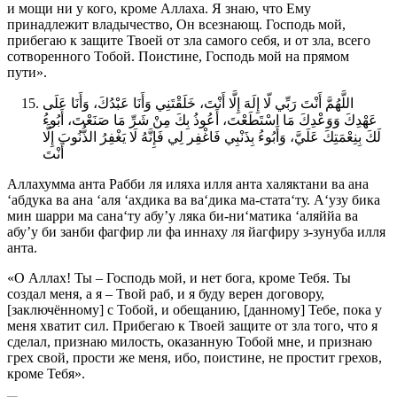
и мощи ни у кого, кроме Аллаха. Я знаю, что Ему
принадлежит владычество, Он всезнающ. Господь мой,
прибегаю к защите Твоей от зла самого себя, и от зла, всего
сотворенного Тобой. Поистине, Господь мой на прямом
пути».
اللَّهُمَّ أَنْتَ رَبِّي لّا إِلَهَ إِلَّا أَنْتَ، خَلَقْتَنِي وَأَنَا عَبْدُكَ، وَأَنَا عَلَى
عَهْدِكَ وَوَعْدِكَ مَا اسْتَطَعْتَ، أَعُوذُ بِكَ مِنْ شَرِّ مَا صَنَعْتَ، أَبُوءُ
لَكَ بِنِعْمَتِكَ عَلَيَّ، وَأَبُوءُ بِذَنْبِي فَاغْفِر لِي فَإِنَّهُ لَا يَغْفِرُ الذُّنُوبَ إِلَّا
أَنْتَ
Аллахумма анта Рабби ля иляха илля анта халяктани ва ана
‘абдука ва ана ‘аля ‘ахдика ва ва‘дика ма-стата‘ту. А‘узу бика
мин шарри ма сана‘ту абу’у ляка би-ни‘матика ‘аляййа ва
абу’у би занби фагфир ли фа иннаху ля йагфиру з-зунуба илля
анта.
«О Аллах! Ты – Господь мой, и нет бога, кроме Тебя. Ты
создал меня, а я – Твой раб, и я буду верен договору,
[заключённому] с Тобой, и обещанию, [данному] Тебе, пока у
меня хватит сил. Прибегаю к Твоей защите от зла того, что я
сделал, признаю милость, оказанную Тобой мне, и признаю
грех свой, прости же меня, ибо, поистине, не простит грехов,
кроме Тебя».