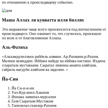
по отношению к происходящему событию.
Маша Аллах ля кувватта илля биллях
Это выражение чаще всего произносится под впечатлением от
происходящего. Оно означает то, что случилось, произошло
по воле и от благовловения Аллаха.
Аль-Фатиха
«Альхамдулилляхи раббиль алямин. Ар-Рахмани-р-Рахим.
Малики яумиддин. Иййака набуду ва иййака настаин. Ихдина
ссыраталь мустакыим. Сыратал лязиина анамта аляйхим,
гайриль магдуби аляйхим ва лядолин. »
Йа-Син
Йа Си-и-и-ин
Уал-Кур-анил-Хакиим
Иннака ламинал-мурсалин
Ґаля Сыратым-Мустаким
Таннзилал-ґазизир-Рахиим