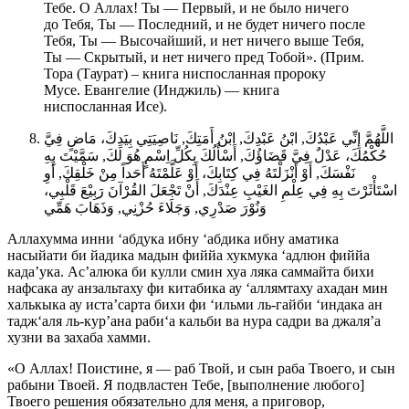
Тебе. О Аллах! Ты — Первый, и не было ничего
до Тебя, Ты — Последний, и не будет ничего после
Тебя, Ты — Высочайший, и нет ничего выше Тебя,
Ты — Скрытый, и нет ничего пред Тобой». (Прим.
Тора (Таурат) – книга ниспосланная пророку
Мусе. Евангелие (Инджиль) — книга
ниспосланная Исе).
اللَّهُمَّ إِنِّي عَبْدُكَ, ابْنُ عَبْدِكَ, ابْنُ أَمَتِكَ, نَاصِيَتِي بِيَدِكَ، مَاضٍ فِيَّ
حُكْمُكَ، عَدْلٌ فِيَّ قَضَاؤُكَ, أَسْأَلُكَ بِكُلِّ اِسْمٍ هُوَ لَكَ, سَمَّيْتَ بِهِ
نَفْسَكَ, أَوْ أَنْزَلْتَهُ فِي كِتَابِكَ، أَوْ عَلَّمْتَهُ أَحَداً مِنْ خَلْقِكَ, أَوِ
اسْتَأْثَرْتَ بِهِ فِي عِلْمِ الغَيْبِ عِنْدَكَ, أَنْ تَجْعَلَ القُرْآنَ رَبِيْعَ قَلْبِي،
وَنُوْرَ صَدْرِي, وَجَلَاءَ حُزْنِي, وَذَهَابَ هَمِّي
Аллахумма инни ‘абдука ибну ‘абдика ибну аматика
насыйати би йадика мадын фиййа хукмука ‘адлюн фиййа
када’ука. Ас’алюка би кулли смин хуа ляка саммайта бихи
нафсака ау анзальтаху фи китабика ау ‘аллямтаху ахадан мин
халькыка ау иста’сарта бихи фи ‘ильми ль-гайби ‘индака ан
тадж‘аля ль-кур’ана раби‘а кальби ва нура садри ва джаля’а
хузни ва захаба хамми.
«О Аллах! Поистине, я — раб Твой, и сын раба Твоего, и сын
рабыни Твоей. Я подвластен Тебе, [выполнение любого]
Твоего решения обязательно для меня, а приговор,