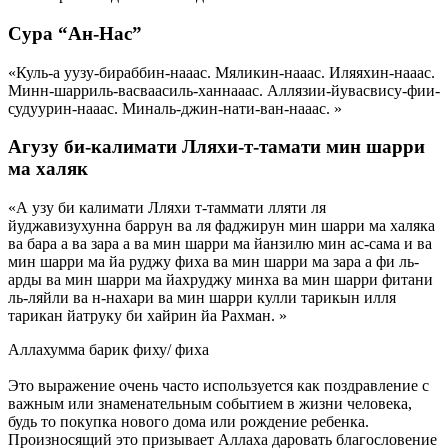
Сура “Ан-Нас”
«Куль-а уузу-бираббин-нааас. Мяликин-нааас. Иляяхин-нааас.
Минн-шарриль-васваасиль-ханнааас. Аллязии-йувасвису-фии-
с̣удуурин-нааас. Миналь-джин-нати-ван-нааас. »
Агузу би-калимати Лляхи-т-тамати мин шарри
ма халяк
«А узу би калимати Лляхи т-таммати лляти ля
йуджавизухунна баррун ва ля фаджирун мин шарри ма халяка
ва бара а ва зара а ва мин шарри ма йанзилю мин ас-сама и ва
мин шарри ма йа руджу фиха ва мин шарри ма зара а фи ль-
арды ва мин шарри ма йахруджу минха ва мин шарри фитани
ль-ляйли ва н-нахари ва мин шарри кулли тарикын илля
тарикан йатруку би хайрин йа Рахман. »
Аллахумма барик фиху/ фиха
Это выражение очень часто используется как поздравление с
важным или знаменательным событием в жизни человека,
будь то покупка нового дома или рождение ребенка.
Произносящий это призывает Аллаха даровать благословение