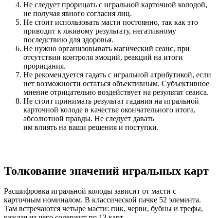
Не следует прорицать с игральной карточной колодой,
не получая явного согласия лиц.
Не стоит использовать масти постоянно, так как это
приводит к лживому результату, негативному
последствию для здоровья.
Не нужно организовывать магический сеанс, при
отсутствии контроля эмоций, реакций на итоги
прорицания.
Не рекомендуется гадать с игральной атрибутикой, если
нет возможности остаться объективным. Субъективное
мнение отрицательно воздействует на результат сеанса.
Не стоит принимать результат гадания на игральной
карточной колоде в качестве окончательного итога,
абсолютной правды. Не следует давать
им влиять на ваши решения и поступки.
Толкование значений игральных карт
Расшифровка игральной колоды зависит от масти с
карточным номиналом. В классической пачке 52 элемента.
Там встречаются четыре масти: пик, черви, бубны и трефы,
каждая из чего содержит по 13 карт.