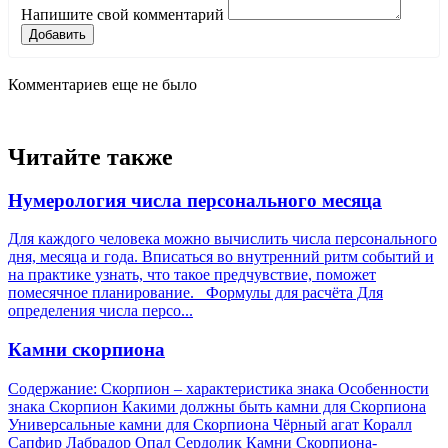
Напишите свой комментарий
Добавить
Комментариев еще не было
Читайте также
Нумерология числа персонального месяца
Для каждого человека можно вычислить числа персонального
дня, месяца и года. Вписаться во внутренний ритм событий и
на практике узнать, что такое предчувствие, поможет
помесячное планирование. Формулы для расчёта Для
определения числа персо...
Камни скорпиона
Содержание: Скорпион – характеристика знака Особенности
знака Скорпион Какими должны быть камни для Скорпиона
Универсальные камни для Скорпиона Чёрный агат Коралл
Сапфир Лабрадор Опал Сердолик Камни Скорпиона-