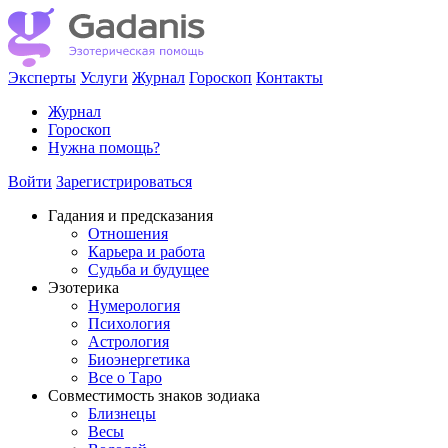
Эксперты
Услуги
Журнал
Гороскоп
Контакты
Журнал
Гороскоп
Нужна помощь?
Войти
Зарегистрироваться
Гадания и предсказания
Отношения
Карьера и работа
Cудьба и будущее
Эзотерика
Нумерология
Психология
Астрология
Биоэнергетика
Все о Таро
Совместимость знаков зодиака
Близнецы
Весы