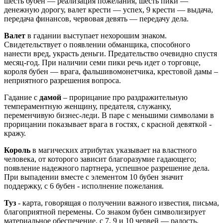
шесть бубен — реализация пожелания, шесть пики —
денежную дорогу, валет крести — успех, 9 крести — выдача,
передача финансов, червовая девять — передачу дела.
Валет
в гадании выступает нехорошим знаком.
Свидетельствует о появлении обманщика, способного
нанести вред, украсть деньги. Предательство очевидно спустя
месяц-год. При наличии семи пики речь идет о торговце,
короля бубен — врага, фальшивомонетчика, крестовой дамы –
неприятного разрешения вопроса.
Гадание с
дамой
– прорицание про раздражительную
темпераментную женщину, предателя, служанку,
переменчивую бизнес-леди. В паре с меньшими символами в
прорицании показывает врага в гостях, с красной девяткой -
кражу.
Король
в магических атрибутах указывает на властного
человека, от которого зависит благоразумие гадающего;
появление надежного партнера, успешное разрешение дела.
При выпадении вместе с элементом 10 бубен значит
поддержку, с 6 бубен - исполнение пожелания.
Туз
- карта, говорящая о получении важного известия, письма,
благоприятной перемены. Со знаком бубен символизирует
материальное обеспечение, с 7, 9 и 10 червей — радость,