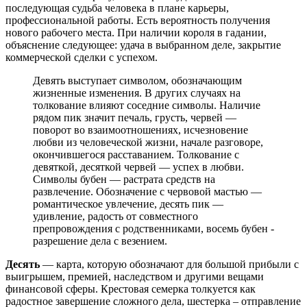
последующая судьба человека в плане карьеры,
профессиональной работы. Есть вероятность получения
нового рабочего места. При наличии короля в гадании,
объяснение следующее: удача в выбранном деле, закрытие
коммерческой сделки с успехом.
Девять выступает символом, обозначающим
жизненные изменения. В других случаях на
толкование влияют соседние символы. Наличие
рядом пик значит печаль, грусть, червей —
поворот во взаимоотношениях, исчезновение
любви из человеческой жизни, начале разговоре,
окончившегося расставанием. Толкование с
девяткой, десяткой червей — успех в любви.
Символы бубен — растрата средств на
развлечение. Обозначение с червовой мастью —
романтическое увлечение, десять пик —
удивление, радость от совместного
препровождения с родственниками, восемь бубен -
разрешение дела с везением.
Десять
— карта, которую обозначают для большой прибыли с
выигрышем, премией, наследством и другими вещами
финансовой сферы. Крестовая семерка толкуется как
радостное завершение сложного дела, шестерка – отправление