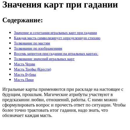
Значения карт при гадании
Содержание:
Значение и сочетания игральных карт при гадании
Каждая масть символизирует определенную стихию
Толкование по мастям
Толкование по изображениям
Восемь запретов при гадании на игральных картах:
Толкование значений игральных карт
Масть Черви
Масть Трефы (Крести)
Масть Бубны
Масть Пики
Игральные карты применяются при раскладе на настоящее с
будущим, прошлым. Магические атрибуты участвуют в
предсказании любви, отношений, работы. С ними можно
сформулировать вопрос и прочесть ответ по ситуации. Чтобы
более точно трактовать итог гадания, надо знать, что
обозначает каждая масть.