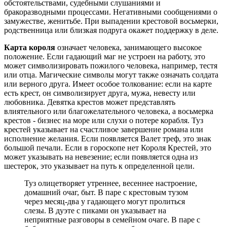
обстоятельствами, судебными слушаниями и
бракоразводными процессами. Негативными сообщениями о
замужестве, женитьбе. При выпадении крестовой восьмерки,
родственница или близкая подруга окажет поддержку в деле.
Карта короля
означает человека, занимающего высокое
положение. Если гадающий маг не устроен на работу, это
может символизировать пожилого человека, например, тестя
или отца. Магические символы могут также означать солдата
или верного друга. Имеет особое толкование: если на карте
есть крест, он символизирует друга, мужа, невесту или
любовника. Девятка крестов может представлять
влиятельного или благожелательного человека, а восьмерка
крестов - бизнес на море или слухи о потере корабля. Туз
крестей указывает на счастливое завершение романа или
исполнение желания. Если появляется Валет треф, это знак
большой печали. Если в гороскопе нет Короля Крестей, это
может указывать на невезение; если появляется одна из
шестерок, это указывает на путь к определенной цели.
Туз олицетворяет утреннее, весеннее настроение,
домашний очаг, быт. В паре с крестовым тузом
через месяц-два у гадающего могут пролиться
слезы. В дуэте с пиками он указывает на
неприятные разговоры в семейном очаге. В паре с