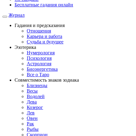
Бесплатные гадания онлайн
Журнал
Гадания и предсказания
Отношения
Карьера и работа
Cудьба и будущее
Эзотерика
Нумерология
Психология
Астрология
Биоэнергетика
Все о Таро
Совместимость знаков зодиака
Близнецы
Весы
Водолей
Дева
Козерог
Лев
Овен
Рак
Рыбы
Скорпион