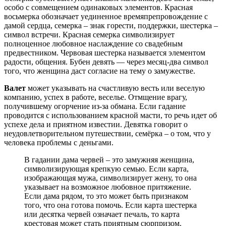
особо с совмещением одинаковых элементов. Красная
восьмерка обозначает уединенное времяпрепровождение с
дамой сердца, семерка – знак горести, поддержки, шестерка –
символ встречи. Красная семерка символизирует
полноценное любовное наслаждение со свадебным
предвестником. Червовая шестерка называется элементом
радости, общения. Бубен девять — через месяц-два символ
того, что женщина даст согласие на тему о замужестве.
Валет
может указывать на счастливую весть или веселую
компанию, успех в работе, веселье. Отмщение врагу,
получившему огорчение из-за обмана. Если гадание
проводится с использованием красной масти, то речь идет об
успехе дела и приятном известии. Девятка говорит о
неудовлетворительном путешествии, семёрка – о том, что у
человека проблемы с деньгами.
В гадании дама червей – это замужняя женщина,
символизирующая крепкую семью. Если карта,
изображающая мужа, символизирует жену, то она
указывает на возможное любовное притяжение.
Если дама рядом, то это может быть признаком
того, что она готова помочь. Если карта шестерка
или десятка червей означает печаль, то карта
крестовая может стать приятным сюрпризом.