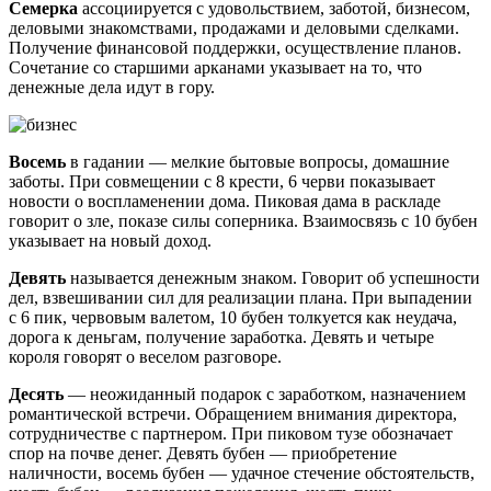
Семерка
ассоциируется с удовольствием, заботой, бизнесом,
деловыми знакомствами, продажами и деловыми сделками.
Получение финансовой поддержки, осуществление планов.
Сочетание со старшими арканами указывает на то, что
денежные дела идут в гору.
Восемь
в гадании — мелкие бытовые вопросы, домашние
заботы. При совмещении с 8 крести, 6 черви показывает
новости о воспламенении дома. Пиковая дама в раскладе
говорит о зле, показе силы соперника. Взаимосвязь с 10 бубен
указывает на новый доход.
Девять
называется денежным знаком. Говорит об успешности
дел, взвешивании сил для реализации плана. При выпадении
с 6 пик, червовым валетом, 10 бубен толкуется как неудача,
дорога к деньгам, получение заработка. Девять и четыре
короля говорят о веселом разговоре.
Десять
— неожиданный подарок с заработком, назначением
романтической встречи. Обращением внимания директора,
сотрудничестве с партнером. При пиковом тузе обозначает
спор на почве денег. Девять бубен — приобретение
наличности, восемь бубен — удачное стечение обстоятельств,