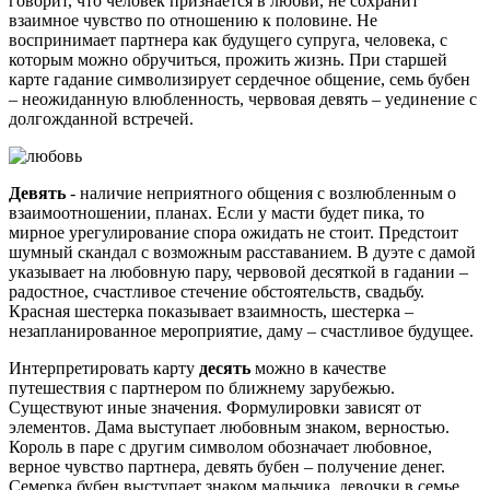
говорит, что человек признается в любви, не сохранит
взаимное чувство по отношению к половине. Не
воспринимает партнера как будущего супруга, человека, с
которым можно обручиться, прожить жизнь. При старшей
карте гадание символизирует сердечное общение, семь бубен
– неожиданную влюбленность, червовая девять – уединение с
долгожданной встречей.
Девять
- наличие неприятного общения с возлюбленным о
взаимоотношении, планах. Если у масти будет пика, то
мирное урегулирование спора ожидать не стоит. Предстоит
шумный скандал с возможным расставанием. В дуэте с дамой
указывает на любовную пару, червовой десяткой в гадании –
радостное, счастливое стечение обстоятельств, свадьбу.
Красная шестерка показывает взаимность, шестерка –
незапланированное мероприятие, даму – счастливое будущее.
Интерпретировать карту
десять
можно в качестве
путешествия с партнером по ближнему зарубежью.
Существуют иные значения. Формулировки зависят от
элементов. Дама выступает любовным знаком, верностью.
Король в паре с другим символом обозначает любовное,
верное чувство партнера, девять бубен – получение денег.
Семерка бубен выступает знаком мальчика, девочки в семье,