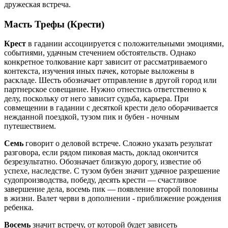
дружеская встреча.
Масть Трефы (Крести)
Крест
в гадании ассоциируется с положительными эмоциями,
событиями, удачным стечением обстоятельств. Однако
конкретное толкование карт зависит от рассматриваемого
контекста, изучения иных пачек, которые выложены в
раскладе. Шесть обозначает отправление в другой город или
партнерское совещание. Нужно отнестись ответственно к
делу, поскольку от него зависит судьба, карьера. При
совмещении в гадании с десяткой крести дело оборачивается
нежданной поездкой, тузом пик и бубен - ночным
путешествием.
Семь
говорит о деловой встрече. Сложно указать результат
разговора, если рядом пиковая масть, доклад окончится
безрезультатно. Обозначает близкую дорогу, известие об
успехе, наследстве. С тузом бубен значит удачное разрешение
судопроизводства, победу, десять крести — счастливое
завершение дела, восемь пик — появление второй половины
в жизни. Валет черви в дополнении - приближение рождения
ребенка.
Восемь
значит встречу, от которой будет зависеть