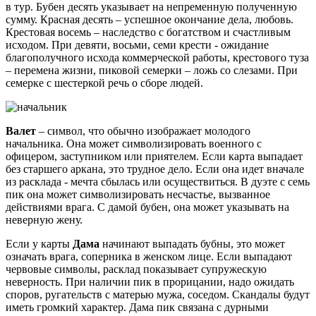
в тур. Бубен десять указывает на непременную полученную
сумму. Красная десять – успешное окончание дела, любовь.
Крестовая восемь – наследство с богатством и счастливым
исходом. При девяти, восьми, семи крести - ожидание
благополучного исхода коммерческой работы, крестового туза
– перемена жизни, пиковой семерки – ложь со слезами. При
семерке с шестеркой речь о сборе людей.
Валет
– символ, что обычно изображает молодого
начальника. Она может символизировать военного с
офицером, заступником или приятелем. Если карта выпадает
без старшего аркана, это трудное дело. Если она идет вначале
из расклада - мечта сбылась или осуществиться. В дуэте с семь
пик она может символизировать несчастье, вызванное
действиями врага. С дамой бубен, она может указывать на
неверную жену.
Если у карты
Дама
начинают выпадать бубны, это может
означать врага, соперника в женском лице. Если выпадают
червовые символы, расклад показывает супружескую
неверность. При наличии пик в прорицании, надо ожидать
споров, ругательств с матерью мужа, соседом. Скандалы будут
иметь громкий характер. Дама пик связана с дурными