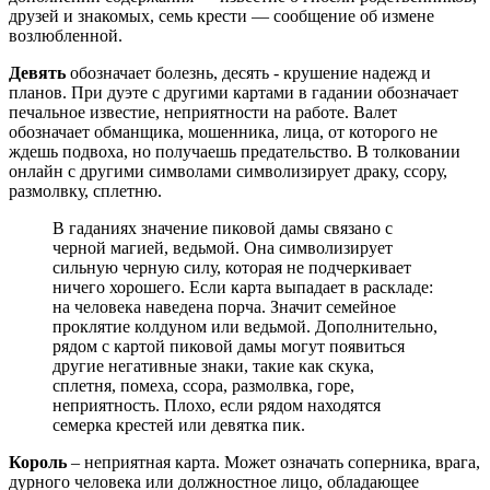
друзей и знакомых, семь крести — сообщение об измене
возлюбленной.
Девять
обозначает болезнь, десять - крушение надежд и
планов. При дуэте с другими картами в гадании обозначает
печальное известие, неприятности на работе. Валет
обозначает обманщика, мошенника, лица, от которого не
ждешь подвоха, но получаешь предательство. В толковании
онлайн с другими символами символизирует драку, ссору,
размолвку, сплетню.
В гаданиях значение пиковой дамы связано с
черной магией, ведьмой. Она символизирует
сильную черную силу, которая не подчеркивает
ничего хорошего. Если карта выпадает в раскладе:
на человека наведена порча. Значит семейное
проклятие колдуном или ведьмой. Дополнительно,
рядом с картой пиковой дамы могут появиться
другие негативные знаки, такие как скука,
сплетня, помеха, ссора, размолвка, горе,
неприятность. Плохо, если рядом находятся
семерка крестей или девятка пик.
Король
– неприятная карта. Может означать соперника, врага,
дурного человека или должностное лицо, обладающее