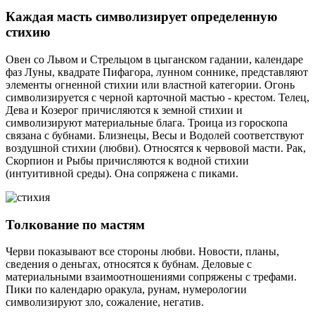
Каждая масть символизирует определенную
стихию
Овен со Львом и Стрельцом в цыганском гадании, календаре
фаз Луны, квадрате Пифагора, лунном соннике, представляют
элементы огненной стихии или властной категории. Огонь
символизируется с черной карточной мастью - крестом. Телец,
Дева и Козерог причисляются к земной стихии и
символизируют материальные блага. Троица из гороскопа
связана с бубнами. Близнецы, Весы и Водолей соответствуют
воздушной стихии (любви). Относятся к червовой масти. Рак,
Скорпион и Рыбы причисляются к водной стихии
(интуитивной среды). Она сопряжена с пиками.
Толкование по мастям
Черви показывают все стороны любви. Новости, планы,
сведения о деньгах, относятся к бубнам. Деловые с
материальными взаимоотношениями сопряжены с трефами.
Пики по календарю оракула, рунам, нумерологии
символизируют зло, сожаление, негатив.