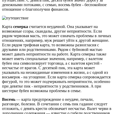
путешествие. С девять пик, десять бубен значит дорогу за
денежными потоками, с семью, восемь бубен - беспокойное
отношение о благополучии финансов.
Карта
семерка
считается неудачной. Она указывает на
возможные ссоры, скандалы, другие неприятности. Если
рядом червовая масть, это может означать проблемы в личных
отношениях, например, муж решает уйти к другой женщине.
Если рядом трефовая карта, то возможны разногласия с
друзьями или родственниками. Рядом с бубновой мастью
может давать неприятности на работе. Карта семерка также
может иметь специальные значения, например, с валетом
бубен она символизирует торговца, а с валетом крестей -
несчастье от врагов. С десяткой пик, эта карта может
указывать на неожиданные изменения в жизни, а с одной из
восьмерок - на угощение. Если карта семерка сопровождается
фигурой, то это может подчеркивать неприятности, особенно
при девятке пик - неприятности у родственников. А при
шестерке бубен возможны проблемы в семье.
Восемь
— карта предупреждение о неудаче, печали,
разговоре, болезни. В сочетании с семь пик гадание следует
отложить, с девять крести обозначает несчастье. Валет черви в
дополнении содержания — известие о гибели родственников,