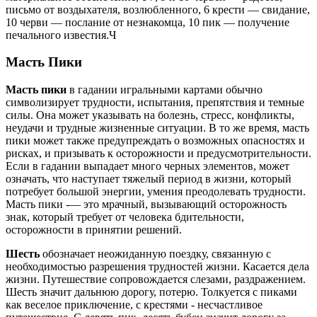
письмо от воздыхателя, возлюбленного, 6 крести — свидание,
10 черви — послание от незнакомца, 10 пик — получение
печального известия.Ч
Масть Пики
Масть пики
в гадании игральными картами обычно
символизирует трудности, испытания, препятствия и темные
силы. Она может указывать на болезнь, стресс, конфликты,
неудачи и трудные жизненные ситуации. В то же время, масть
пики может также предупреждать о возможных опасностях и
рисках, и призывать к осторожности и предусмотрительности.
Если в гадании выпадает много черных элементов, может
означать, что наступает тяжелый период в жизни, который
потребует большой энергии, умения преодолевать трудности.
Масть пики -— это мрачный, вызывающий осторожность
знак, который требует от человека бдительности,
осторожности в принятии решений.
Шесть
обозначает неожиданную поездку, связанную с
необходимостью разрешения трудностей жизни. Касается дела
жизни. Путешествие сопровождается слезами, раздражением.
Шесть значит дальнюю дорогу, потерю. Толкуется с пиками
как веселое приключение, с крестями - несчастливое