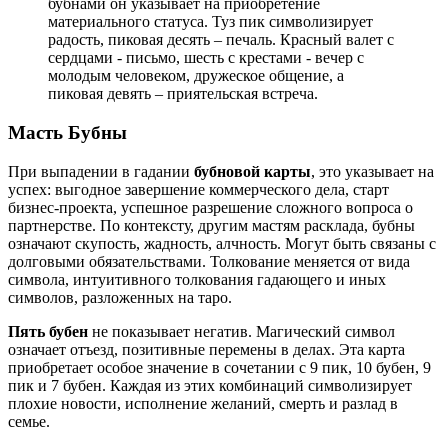
бубнами он указывает на приобретение
материального статуса. Туз пик символизирует
радость, пиковая десять – печаль. Красный валет с
сердцами - письмо, шесть с крестами - вечер с
молодым человеком, дружеское общение, а
пиковая девять – приятельская встреча.
Масть Бубны
При выпадении в гадании
бубновой карты
, это указывает на
успех: выгодное завершение коммерческого дела, старт
бизнес-проекта, успешное разрешение сложного вопроса о
партнерстве. По контексту, другим мастям расклада, бубны
означают скупость, жадность, алчность. Могут быть связаны с
долговыми обязательствами. Толкование меняется от вида
символа, интуитивного толкования гадающего и иных
символов, разложенных на таро.
Пять бубен
не показывает негатив. Магический символ
означает отъезд, позитивные перемены в делах. Эта карта
приобретает особое значение в сочетании с 9 пик, 10 бубен, 9
пик и 7 бубен. Каждая из этих комбинаций символизирует
плохие новости, исполнение желаний, смерть и разлад в
семье.