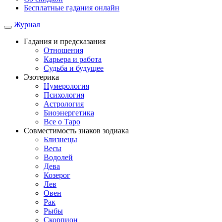
Бесплатные гадания онлайн
Журнал
Гадания и предсказания
Отношения
Карьера и работа
Cудьба и будущее
Эзотерика
Нумерология
Психология
Астрология
Биоэнергетика
Все о Таро
Совместимость знаков зодиака
Близнецы
Весы
Водолей
Дева
Козерог
Лев
Овен
Рак
Рыбы
Скорпион