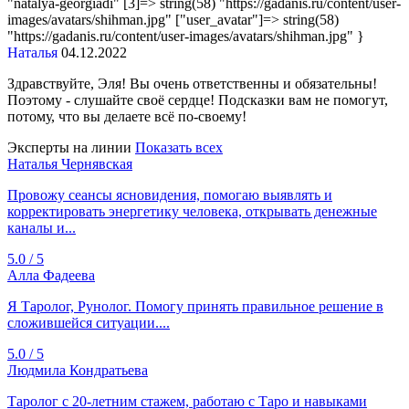
"natalya-georgiadi" [3]=> string(58) "https://gadanis.ru/content/user-
images/avatars/shihman.jpg" ["user_avatar"]=> string(58)
"https://gadanis.ru/content/user-images/avatars/shihman.jpg" }
Наталья
04.12.2022
Здравствуйте, Эля! Вы очень ответственны и обязательны!
Поэтому - слушайте своё сердце! Подсказки вам не помогут,
потому, что вы делаете всё по-своему!
Эксперты на линии
Показать всех
Наталья Чернявская
Провожу сеансы ясновидения, помогаю выявлять и
корректировать энергетику человека, открывать денежные
каналы и...
5.0 / 5
Алла Фадеева
Я Таролог, Рунолог. Помогу принять правильное решение в
сложившейся ситуации....
5.0 / 5
Людмила Кондратьева
Таролог с 20‑летним стажем, работаю с Таро и навыками