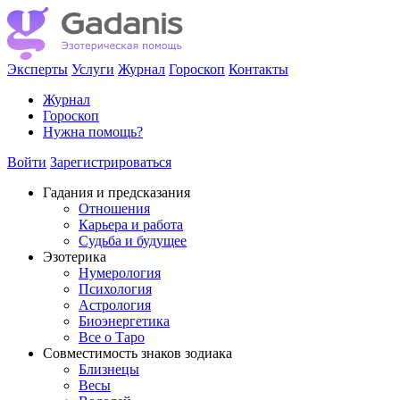
Эксперты
Услуги
Журнал
Гороскоп
Контакты
Журнал
Гороскоп
Нужна помощь?
Войти
Зарегистрироваться
Гадания и предсказания
Отношения
Карьера и работа
Cудьба и будущее
Эзотерика
Нумерология
Психология
Астрология
Биоэнергетика
Все о Таро
Совместимость знаков зодиака
Близнецы
Весы