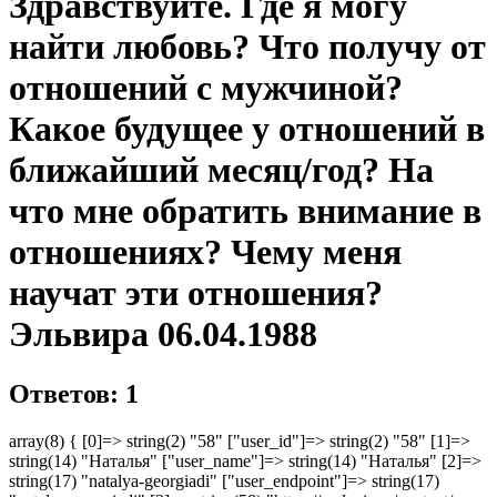
Здравствуйте. Где я могу
найти любовь? Что получу от
отношений с мужчиной?
Какое будущее у отношений в
ближайший месяц/год? На
что мне обратить внимание в
отношениях? Чему меня
научат эти отношения?
Эльвира 06.04.1988
Ответов: 1
array(8) { [0]=> string(2) "58" ["user_id"]=> string(2) "58" [1]=>
string(14) "Наталья" ["user_name"]=> string(14) "Наталья" [2]=>
string(17) "natalya-georgiadi" ["user_endpoint"]=> string(17)