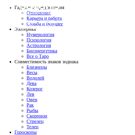
Гадания и предсказания
Отношения
Карьера и работа
Выбрать эксперта
Заказать услугу
Cудьба и будущее
Войти
Зарегистрироваться
Эзотерика
Нумерология
Психология
Астрология
Биоэнергетика
Все о Таро
Совместимость знаков зодиака
Близнецы
Весы
Водолей
Дева
Козерог
Лев
Овен
Рак
Рыбы
Скорпион
Стрелец
Телец
Гороскопы