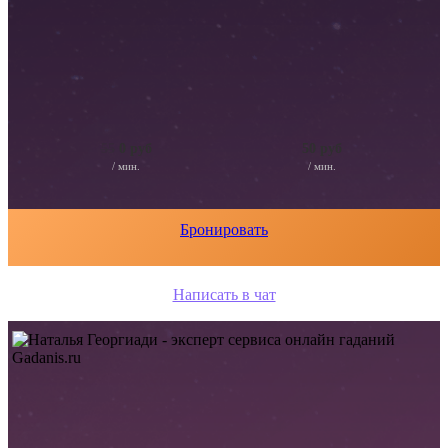
55
0 руб
50 руб
/ мин.
/ мин.
Бронировать
Написать в чат