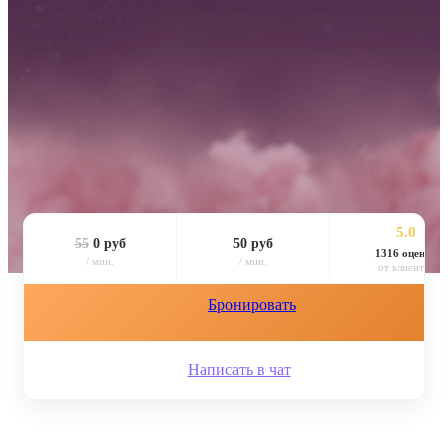
5.0
55
0 руб
50 руб
1316 оценок
/ мин.
/ мин.
от клиентов
Бронировать
Написать в чат