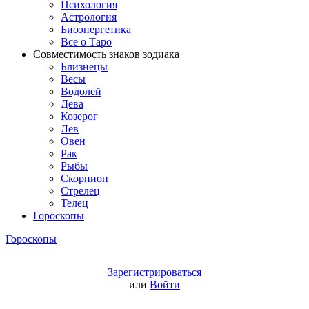
Психология
Астрология
Биоэнергетика
Все о Таро
Совместимость знаков зодиака
Близнецы
Весы
Водолей
Дева
Козерог
Лев
Овен
Рак
Рыбы
Скорпион
Стрелец
Телец
Гороскопы
Гороскопы
Зарегистрироваться
или
Войти