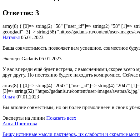
Ответов: 3
array(8) { [0]=> string(2) "58" ["user_id"]=> string(2) "58" [1]=> s
georgiadi" [3]=> string(58) "https://gadanis.ru/content/user-images/a
Наталья
05.01.2023
Ваша совместимость позволяет вам успешное, совместное будущ
Эксперт Gadanis
05.01.2023
У вас впереди ещё будет встреча, с выяснениями,скорее всего 
друг другу. Но постоянно будете находить компромисс. Сейчас н
array(8) { [0]=> string(4) "2047" ["user_id"]=> string(4) "2047" [1]
[3]=> string(52) "https://gadanis.ru/content/user-images/avatars/k.jpg"
Ольга
07.01.2023
Вы вполне совместимы, но он более прямолинеен в своих убежд
Эксперты на линии
Показать всех
Анга Протасова
Вижу истинные мысли партнёров, их слабости и скрытые мот