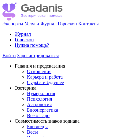
Эксперты
Услуги
Журнал
Гороскоп
Контакты
Журнал
Гороскоп
Нужна помощь?
Войти
Зарегистрироваться
Гадания и предсказания
Отношения
Карьера и работа
Cудьба и будущее
Эзотерика
Нумерология
Психология
Астрология
Биоэнергетика
Все о Таро
Совместимость знаков зодиака
Близнецы
Весы