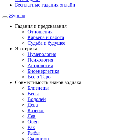
Бесплатные гадания онлайн
Журнал
Гадания и предсказания
Отношения
Карьера и работа
Cудьба и будущее
Эзотерика
Нумерология
Психология
Астрология
Биоэнергетика
Все о Таро
Совместимость знаков зодиака
Близнецы
Весы
Водолей
Дева
Козерог
Лев
Овен
Рак
Рыбы
Скорпион