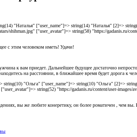
tring(14) "Наталья" ["user_name"]=> string(14) "Наталья" [2]=> string(
vatars/shihman.jpg" ["user_avatar"]=> string(58) "https://gadanis.ru/con
ее с этим человеком иметь! Удачи!
мужчина к вам приедет. Дальнейшее будущее достаточно непросто
аходитесь на расстоянии, в ближайшее время будет дорога к чело
=> string(10) "Ольга" ["user_name"]=> string(10) "Ольга" [2]=> string
 ["user_avatar"]=> string(52) "https://gadanis.ru/content/user-images/av
ениях, вы же любите конеретику, он более роматичен , чем вы.
ивы