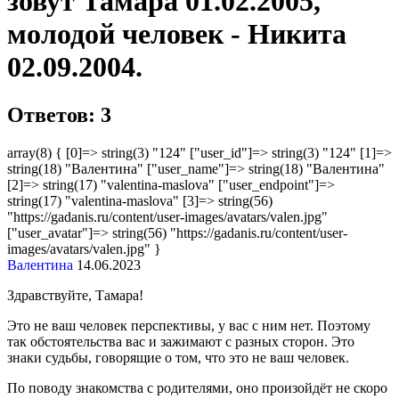
зовут Тамара 01.02.2005,
молодой человек - Никита
02.09.2004.
Ответов: 3
array(8) { [0]=> string(3) "124" ["user_id"]=> string(3) "124" [1]=>
string(18) "Валентина" ["user_name"]=> string(18) "Валентина"
[2]=> string(17) "valentina-maslova" ["user_endpoint"]=>
string(17) "valentina-maslova" [3]=> string(56)
"https://gadanis.ru/content/user-images/avatars/valen.jpg"
["user_avatar"]=> string(56) "https://gadanis.ru/content/user-
images/avatars/valen.jpg" }
Валентина
14.06.2023
Здравствуйте, Тамара!
Это не ваш человек перспективы, у вас с ним нет. Поэтому
так обстоятельства вас и зажимают с разных сторон. Это
знаки судьбы, говорящие о том, что это не ваш человек.
По поводу знакомства с родителями, оно произойдёт не скоро