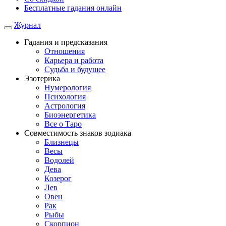
Бесплатные гадания онлайн
Журнал
Гадания и предсказания
Отношения
Карьера и работа
Cудьба и будущее
Эзотерика
Нумерология
Психология
Астрология
Биоэнергетика
Все о Таро
Совместимость знаков зодиака
Близнецы
Весы
Водолей
Дева
Козерог
Лев
Овен
Рак
Рыбы
Скорпион