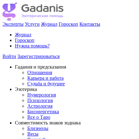
Эксперты
Услуги
Журнал
Гороскоп
Контакты
Журнал
Гороскоп
Нужна помощь?
Войти
Зарегистрироваться
Гадания и предсказания
Отношения
Карьера и работа
Cудьба и будущее
Эзотерика
Нумерология
Психология
Астрология
Биоэнергетика
Все о Таро
Совместимость знаков зодиака
Близнецы
Весы