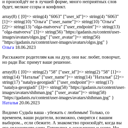
и произойдёт не в лучшей форме, много неприятных слов
будет, мелкие ссоры и конфликт.
array(8) { [0]=> string(4) "6063" ["user_id"]=> string(4) "6063"
[1]=> string(10) "Ольга" ["user_name"]=> string(10) "Ольга"
[2]=> string(13) "olga-matveeva" ["user_endpoint"]=> string(13)
"olga-matveeva" [3]=> string(56) "https://gadanis.ru/content/user-
images/avatars/olgss.jpg" ["user_avatar"]=> string(56)
"https://gadanis.ru/content/user-images/avatars/olgss.jpg" }
Ольга
18.06.2023
Расскажите родителям как на духу, они вас любят, поворчат,
но ради Вас примут ваше решение.
array(8) { [0]=> string(2) "58" ["user_id"]=> string(2) "58" [1]=>
string(14) "Наталья" ["user_name"]=> string(14) "Наталья" [2]=>
string(17) "natalya-georgiadi" ["user_endpoint"]=> string(17)
"natalya-georgiadi" [3]=> string(58) "https://gadanis.ru/content/user-
images/avatars/shihman.jpg" ["user_avatar"]=> string(58)
"https://gadanis.ru/content/user-images/avatars/shihman.jpg" }
Наталья
20.06.2023
Видимо Судьба ваша - убежать с любимым! Только, со
временем, ваши родители, возможно, смирятся с вашим
выбором.., если сбежите. А знакомство произойдёт, когда вы
его спланируете сами. Готовьтесь к осуждению и ссоре. Ни