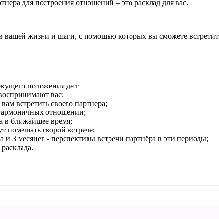
тнера для построения отношений – это расклад для вас.
 вашей жизни и шаги, с помощью которых вы сможете встретит
екущего положения дел;
 воспринимают вас;
вам встретить своего партнера;
 гармоничных отношений;
а в ближайшее время;
ут помешать скорой встрече;
а и 3 месяцев - перспективы встречи партнёра в эти периоды;
 расклада.