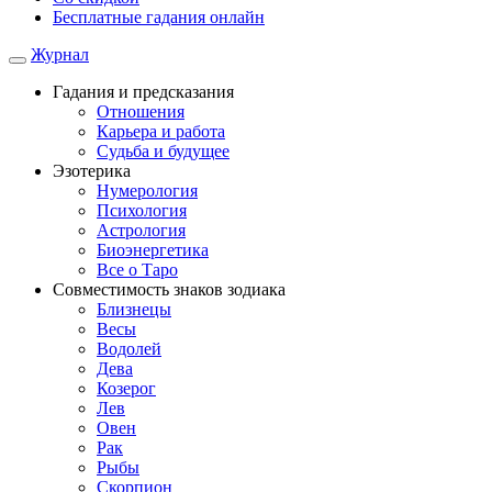
Бесплатные гадания онлайн
Журнал
Гадания и предсказания
Отношения
Карьера и работа
Cудьба и будущее
Эзотерика
Нумерология
Психология
Астрология
Биоэнергетика
Все о Таро
Совместимость знаков зодиака
Близнецы
Весы
Водолей
Дева
Козерог
Лев
Овен
Рак
Рыбы
Скорпион