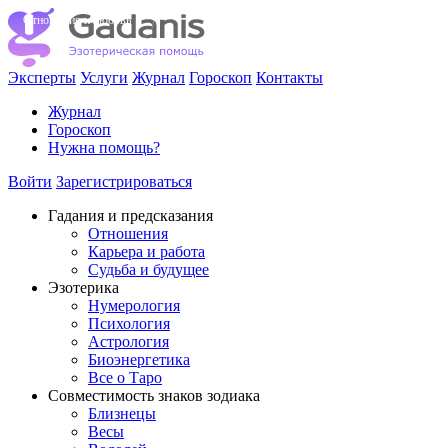
Отношения и любовь
Эксперты
Услуги
Журнал
Гороскоп
Контакты
Журнал
Гороскоп
Нужна помощь?
Войти
Зарегистрироваться
Гадания и предсказания
Отношения
Карьера и работа
Cудьба и будущее
Эзотерика
Нумерология
Психология
Астрология
Биоэнергетика
Все о Таро
Совместимость знаков зодиака
Близнецы
Весы