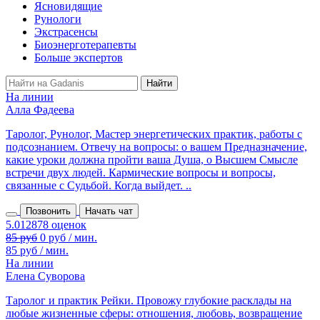
Ясновидящие
Рунологи
Экстрасенсы
Биоэнерготерапевты
Больше экспертов
На линии
Алла Фадеева
Таролог, Рунолог, Мастер энергетических практик, работы с
подсознанием. Отвечу на вопросы: о вашем Предназначение,
какие уроки должна пройти ваша Душа, о Высшем Смысле
встречи двух людей. Кармические вопросы и вопросы,
связанные с Судьбой. Когда выйдет. ..
Позвонить
Начать чат
85 руб
0 руб / мин.
85 руб / мин.
На линии
Елена Суворова
Таролог и практик Рейки. Провожу глубокие расклады на
любые жизненные сферы: отношения, любовь, возвращение