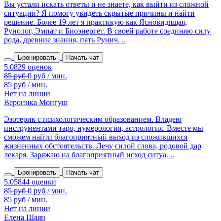
Вы устали искать ответы и не знаете, как выйти из сложной
ситуации? Я помогу увидеть скрытые причины и найти
решение. Более 19 лет я практикую как Ясновидящая,
Рунолог, Эмпат и Биоэнергет. В своей работе соединяю силу
рода, древние знания, пять Рунич. ..
Бронировать
Начать чат
85 руб / мин.
Нет на линии
Вероника Монгуш
Эзотерик с психологическим образованием. Владею
инструментами таро, нумерология, астрология. Вместе мы
сможем найти благоприятный выход из сложившихся
жизненных обстоятельств. Лечу силой слова, родовой дар
лекаря. Заряжаю на благоприятный исход ситуа. ..
Бронировать
Начать чат
85 руб / мин.
Нет на линии
Елена Шаян