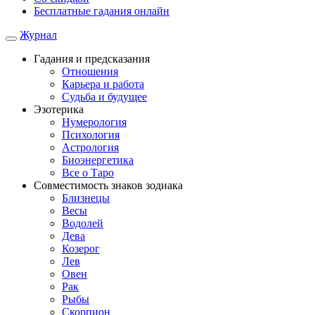
Бесплатные гадания онлайн
Журнал
Гадания и предсказания
Отношения
Карьера и работа
Cудьба и будущее
Эзотерика
Нумерология
Психология
Астрология
Биоэнергетика
Все о Таро
Совместимость знаков зодиака
Близнецы
Весы
Водолей
Дева
Козерог
Лев
Овен
Рак
Рыбы
Скорпион