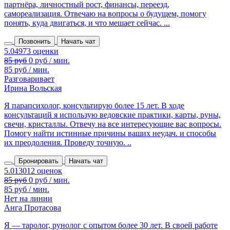
партнёра, личностный рост, финансы, переезд,
самореализация. Отвечаю на вопросы о будущем, помогу
понять, куда двигаться, и что мешает сейчас. ...
Позвонить
Начать чат
85 руб
0 руб / мин.
85 руб / мин.
Разговаривает
Ирина Вольская
Я парапсихолог, консультирую более 15 лет. В ходе
консультаций я использую ведовские практики, карты, руны,
свечи, кристаллы. Отвечу на все интересующие вас вопросы.
Помогу найти истинные причины ваших неудач. и способы
их преодоления. Проведу точную. ..
Бронировать
Начать чат
85 руб
0 руб / мин.
85 руб / мин.
Нет на линии
Анга Протасова
Я — таролог, рунолог с опытом более 30 лет. В своей работе