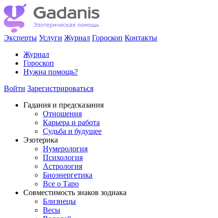
Эксперты
Услуги
Журнал
Гороскоп
Контакты
Журнал
Гороскоп
Нужна помощь?
Войти
Зарегистрироваться
Гадания и предсказания
Отношения
Карьера и работа
Cудьба и будущее
Эзотерика
Нумерология
Психология
Астрология
Биоэнергетика
Все о Таро
Совместимость знаков зодиака
Близнецы
Весы