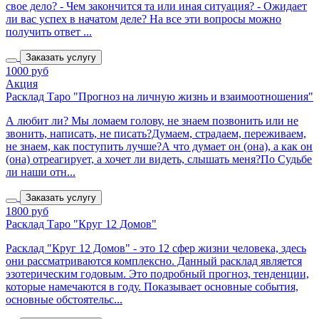
свое дело? - Чем закончится та или иная ситуация? - Ожидает
ли вас успех в начатом деле? На все эти вопросы можно
получить ответ ...
Заказать услугу
1000 руб
Акция
Расклад Таро "Прогноз на личную жизнь и взаимоотношения"
А любит ли? Мы ломаем голову, не знаем позвонить или не
звонить, написать, не писать?Думаем, страдаем, переживаем,
не знаем, как поступить лучше?А что думает он (она), а как он
(она) отреагирует, а хочет ли видеть, слышать меня?По Судьбе
ли наши отн...
Заказать услугу
1800 руб
Расклад Таро "Круг 12 Домов"
Расклад "Круг 12 Домов" - это 12 сфер жизни человека, здесь
они рассматриваются комплексно. Данный расклад является
эзотерическим годовым. Это подробный прогноз, тенденции,
которые намечаются в году. Показывает основные события,
основные обстоятельс...