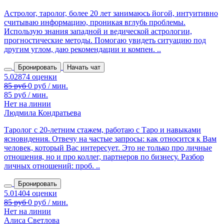
Астролог, таролог, более 20 лет занимаюсь йогой, интуитивно
считываю информацию, проникая вглубь проблемы.
Использую знания западной и ведической астрологии,
прогностические методы. Помогаю увидеть ситуацию под
другим углом, даю рекомендации и компен. ..
Бронировать
Начать чат
85 руб / мин.
Нет на линии
Людмила Кондратьева
Таролог с 20‑летним стажем, работаю с Таро и навыками
ясновидения. Отвечу на частые запросы: как относится к Вам
человек, который Вас интересует. Это не только про личные
отношения, но и про коллег, партнеров по бизнесу. Разбор
личных отношений: проб. ..
Бронировать
Нет на линии
Алиса Светлова