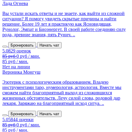
Лада Огнева
Вы устали искать ответы и не знаете, как выйти из сложной
ситуации? Я помогу увидеть скрытые причины и найти
решение. Более 19 лет я практикую как Ясновидящая,
Рунолог, Эмпат и Биоэнергет. В своей работе соединяю силу
рода, древние знания, пять Рунич. ..
Бронировать
Начать чат
85 руб / мин.
Нет на линии
Вероника Монгуш
Эзотерик с психологическим образованием. Владею
инструментами таро, нумерология, астрология. Вместе мы
сможем найти благоприятный выход из сложившихся
жизненных обстоятельств. Лечу силой слова, родовой дар
лекаря. Заряжаю на благоприятный исход ситуа. ..
Бронировать
Начать чат
85 руб / мин.