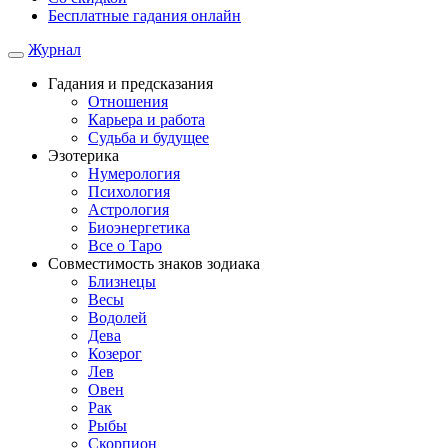
Бесплатные гадания онлайн
Журнал
Гадания и предсказания
Отношения
Карьера и работа
Cудьба и будущее
Эзотерика
Нумерология
Психология
Астрология
Биоэнергетика
Все о Таро
Совместимость знаков зодиака
Близнецы
Весы
Водолей
Дева
Козерог
Лев
Овен
Рак
Рыбы
Скорпион