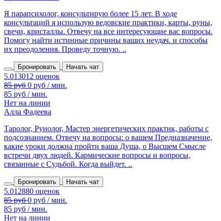
Я парапсихолог, консультирую более 15 лет. В ходе
консультаций я использую ведовские практики, карты, руны,
свечи, кристаллы. Отвечу на все интересующие вас вопросы.
Помогу найти истинные причины ваших неудач. и способы
их преодоления. Проведу точную. ..
Бронировать
Начать чат
85 руб
0 руб / мин.
85 руб / мин.
Нет на линии
Алла Фадеева
Таролог, Рунолог, Мастер энергетических практик, работы с
подсознанием. Отвечу на вопросы: о вашем Предназначение,
какие уроки должна пройти ваша Душа, о Высшем Смысле
встречи двух людей. Кармические вопросы и вопросы,
связанные с Судьбой. Когда выйдет. ..
Бронировать
Начать чат
85 руб / мин.
Нет на линии