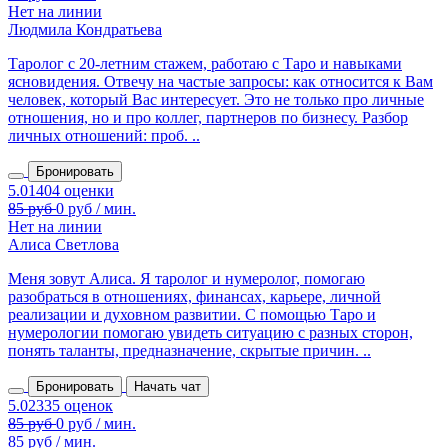
Нет на линии
Людмила Кондратьева
Таролог с 20‑летним стажем, работаю с Таро и навыками
ясновидения. Отвечу на частые запросы: как относится к Вам
человек, который Вас интересует. Это не только про личные
отношения, но и про коллег, партнеров по бизнесу. Разбор
личных отношений: проб. ..
Бронировать
Нет на линии
Алиса Светлова
Меня зовут Алиса. Я таролог и нумеролог, помогаю
разобраться в отношениях, финансах, карьере, личной
реализации и духовном развитии. С помощью Таро и
нумерологии помогаю увидеть ситуацию с разных сторон,
понять таланты, предназначение, скрытые причин. ..
Бронировать
Начать чат
85 руб / мин.