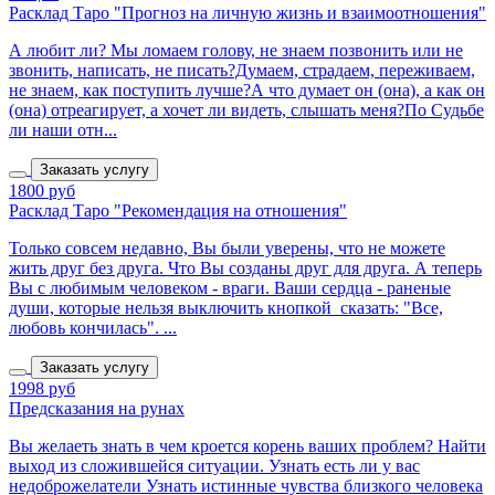
Расклад Таро "Прогноз на личную жизнь и взаимоотношения"
А любит ли? Мы ломаем голову, не знаем позвонить или не
звонить, написать, не писать?Думаем, страдаем, переживаем,
не знаем, как поступить лучше?А что думает он (она), а как он
(она) отреагирует, а хочет ли видеть, слышать меня?По Судьбе
ли наши отн...
Заказать услугу
1800 руб
Расклад Таро "Рекомендация на отношения"
Только совсем недавно, Вы были уверены, что не можете
жить друг без друга. Что Вы созданы друг для друга. А теперь
Вы с любимым человеком - враги. Ваши сердца - раненые
души, которые нельзя выключить кнопкой сказать: "Все,
любовь кончилась". ...
Заказать услугу
1998 руб
Предсказания на рунах
Вы желаеть знать в чем кроется корень ваших проблем? Найти
выход из сложившейся ситуации. Узнать есть ли у вас
недоброжелатели Узнать истинные чувства близкого человека