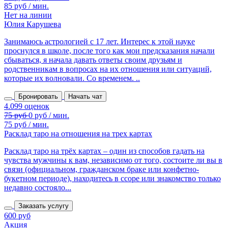
85 руб / мин.
Нет на линии
Юлия Карушева
Занимаюсь астрологией с 17 лет. Интерес к этой науке
проснулся в школе, после того как мои предсказания начали
сбываться, я начала давать ответы своим друзьям и
родственникам в вопросах на их отношения или ситуаций,
которые их волновали. Со временем. ..
Бронировать
Начать чат
75 руб / мин.
Расклад таро на отношения на трех картах
Расклад таро на трёх картах – один из способов гадать на
чувства мужчины к вам, независимо от того, состоите ли вы в
связи (официальном, гражданском браке или конфетно-
букетном периоде), находитесь в ссоре или знакомство только
недавно состояло...
Заказать услугу
600 руб
Акция