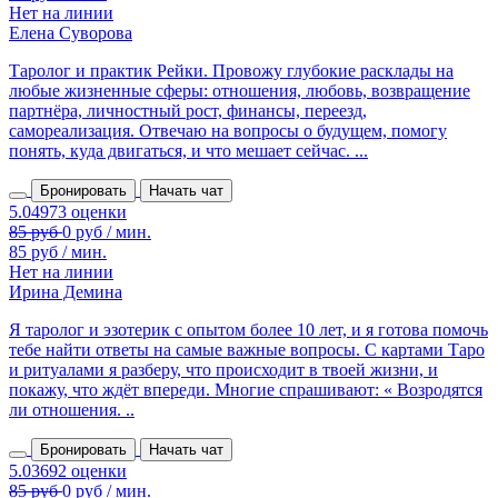
Нет на линии
Елена Суворова
Таролог и практик Рейки. Провожу глубокие расклады на
любые жизненные сферы: отношения, любовь, возвращение
партнёра, личностный рост, финансы, переезд,
самореализация. Отвечаю на вопросы о будущем, помогу
понять, куда двигаться, и что мешает сейчас. ...
Бронировать
Начать чат
85 руб / мин.
Нет на линии
Ирина Демина
Я таролог и эзотерик с опытом более 10 лет, и я готова помочь
тебе найти ответы на самые важные вопросы. С картами Таро
и ритуалами я разберу, что происходит в твоей жизни, и
покажу, что ждёт впереди. Многие спрашивают: « Возродятся
ли отношения. ..
Бронировать
Начать чат