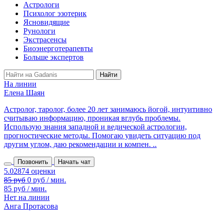
Астрологи
Психолог эзотерик
Ясновидящие
Рунологи
Экстрасенсы
Биоэнерготерапевты
Больше экспертов
На линии
Елена Шаян
Астролог, таролог, более 20 лет занимаюсь йогой, интуитивно
считываю информацию, проникая вглубь проблемы.
Использую знания западной и ведической астрологии,
прогностические методы. Помогаю увидеть ситуацию под
другим углом, даю рекомендации и компен. ..
Позвонить
Начать чат
85 руб
0 руб / мин.
85 руб / мин.
Нет на линии
Анга Протасова