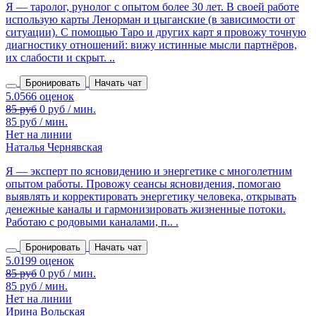
Я — таролог, рунолог с опытом более 30 лет. В своей работе
использую карты Ленорман и цыганские (в зависимости от
ситуации). С помощью Таро и других карт я провожу точную
диагностику отношений: вижу истинные мысли партнёров,
их слабости и скрыт. ..
Бронировать
Начать чат
85 руб
0 руб / мин.
85 руб / мин.
Нет на линии
Наталья Чернявская
Я — эксперт по ясновидению и энергетике с многолетним
опытом работы. Провожу сеансы ясновидения, помогаю
выявлять и корректировать энергетику человека, открывать
денежные каналы и гармонизировать жизненные потоки.
Работаю с родовыми каналами, п.. .
Бронировать
Начать чат
85 руб
0 руб / мин.
85 руб / мин.
Нет на линии
Ирина Вольская