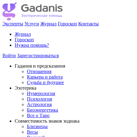
Эксперты
Услуги
Журнал
Гороскоп
Контакты
Журнал
Гороскоп
Нужна помощь?
Войти
Зарегистрироваться
Гадания и предсказания
Отношения
Карьера и работа
Cудьба и будущее
Эзотерика
Нумерология
Психология
Астрология
Биоэнергетика
Все о Таро
Совместимость знаков зодиака
Близнецы
Весы