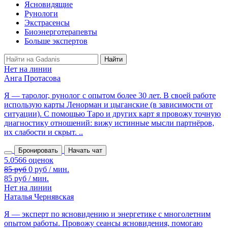
Ясновидящие
Рунологи
Экстрасенсы
Биоэнерготерапевты
Больше экспертов
Нет на линии
Анга Протасова
Я — таролог, рунолог с опытом более 30 лет. В своей работе
использую карты Ленорман и цыганские (в зависимости от
ситуации). С помощью Таро и других карт я провожу точную
диагностику отношений: вижу истинные мысли партнёров,
их слабости и скрыт. ..
Бронировать
Начать чат
85 руб
0 руб / мин.
85 руб / мин.
Нет на линии
Наталья Чернявская
Я — эксперт по ясновидению и энергетике с многолетним
опытом работы. Провожу сеансы ясновидения, помогаю