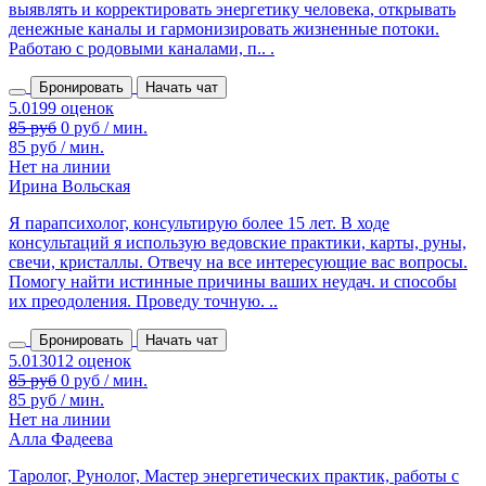
выявлять и корректировать энергетику человека, открывать
денежные каналы и гармонизировать жизненные потоки.
Работаю с родовыми каналами, п.. .
Бронировать
Начать чат
85 руб
0 руб / мин.
85 руб / мин.
Нет на линии
Ирина Вольская
Я парапсихолог, консультирую более 15 лет. В ходе
консультаций я использую ведовские практики, карты, руны,
свечи, кристаллы. Отвечу на все интересующие вас вопросы.
Помогу найти истинные причины ваших неудач. и способы
их преодоления. Проведу точную. ..
Бронировать
Начать чат
85 руб
0 руб / мин.
85 руб / мин.
Нет на линии
Алла Фадеева
Таролог, Рунолог, Мастер энергетических практик, работы с