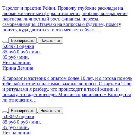
Таролог и практик Рейки. Провожу глубокие расклады на
любые жизненные сферы: отношения, любовь, возвращение
партнёра, личностный рост, финансы, переезд,
самореализация. Отвечаю на вопросы о будущем, помогу
понять, куда двигаться, и что мешает сейчас. ...
Бронировать
Начать чат
85 руб / мин.
Нет на линии
Ирина Демина
Я таролог и эзотерик с опытом более 10 лет, и я готова помочь
тебе найти ответы на самые важные вопросы. С картами Таро
и ритуалами я разберу, что происходит в твоей жизни, и
покажу, что ждёт впереди. Многие спрашивают: « Возродятся
ли отношения. ..
Бронировать
Начать чат
85 руб / мин.
Нет на линии