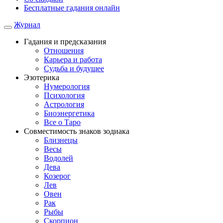
Бесплатные гадания онлайн
Журнал
Гадания и предсказания
Отношения
Карьера и работа
Cудьба и будущее
Эзотерика
Нумерология
Психология
Астрология
Биоэнергетика
Все о Таро
Совместимость знаков зодиака
Близнецы
Весы
Водолей
Дева
Козерог
Лев
Овен
Рак
Рыбы
Скорпион