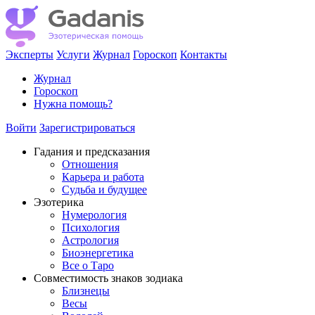
Эксперты
Услуги
Журнал
Гороскоп
Контакты
Журнал
Гороскоп
Нужна помощь?
Войти
Зарегистрироваться
Гадания и предсказания
Отношения
Карьера и работа
Cудьба и будущее
Эзотерика
Нумерология
Психология
Астрология
Биоэнергетика
Все о Таро
Совместимость знаков зодиака
Близнецы
Весы