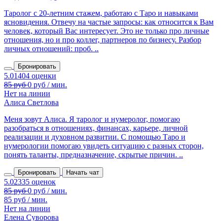
Таролог с 20‑летним стажем, работаю с Таро и навыками
ясновидения. Отвечу на частые запросы: как относится к Вам
человек, который Вас интересует. Это не только про личные
отношения, но и про коллег, партнеров по бизнесу. Разбор
личных отношений: проб. ..
Бронировать
Нет на линии
Алиса Светлова
Меня зовут Алиса. Я таролог и нумеролог, помогаю
разобраться в отношениях, финансах, карьере, личной
реализации и духовном развитии. С помощью Таро и
нумерологии помогаю увидеть ситуацию с разных сторон,
понять таланты, предназначение, скрытые причин. ..
Бронировать
Начать чат
85 руб / мин.
Нет на линии
Елена Суворова