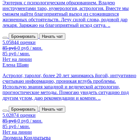
Эзотерик с психологическим образованием. Владею
инструментами таро, нумерология, астрология. Вместе мы
сможем найти благоприятный выход из сложившихся
жизненных обстоятельств. Лечу силой слова, родовой дар
лекаря. Заряжаю на благоприятный исход ситуа. ..
Бронировать
Начать чат
85 руб / мин.
Нет на линии
Елена Шаян
Астролог, таролог, более 20 лет занимаюсь йогой, интуитивно
считываю информацию, проникая вглубь проблемы.
Использую знания западной и ведической астрологии,
прогностические методы. Помогаю увидеть ситуацию под
другим углом, даю рекомендации и компен. ..
Бронировать
Начать чат
85 руб / мин.
Нет на линии
Людмила Кондратьева