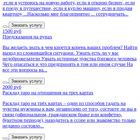
если я устроюсь на новую работу, если я открою бизнес, если
я поеду в путешествие, если я куплю машину, если я продам
квартиру ...Насколько мне благоприятно ... сотрудничать...
Заказать услугу
1500 руб
Предсказания на рунах
Вы желаеть знать в чем кроется корень ваших проблем? Найти
выход из сложившейся ситуации. Узнать есть ли у вас
недоброжелатели Узнать истинные чувства близкого человека
Чего опасаться и что предпринять в том или ином случае На
все эти вопросы ва...
Заказать услугу
2000 руб
Расклад таро на отношения на трех картах
Расклад таро на трёх картах – один из способов гадать на
чувства мужчины к вам, независимо от того, состоите ли вы в
связи (официальном, гражданском браке или конфетно-
букетном периоде), находитесь в ссоре или знакомство только
недавно состояло...
Заказать услугу