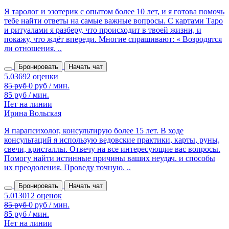
Я таролог и эзотерик с опытом более 10 лет, и я готова помочь
тебе найти ответы на самые важные вопросы. С картами Таро
и ритуалами я разберу, что происходит в твоей жизни, и
покажу, что ждёт впереди. Многие спрашивают: « Возродятся
ли отношения. ..
Бронировать
Начать чат
85 руб / мин.
Нет на линии
Ирина Вольская
Я парапсихолог, консультирую более 15 лет. В ходе
консультаций я использую ведовские практики, карты, руны,
свечи, кристаллы. Отвечу на все интересующие вас вопросы.
Помогу найти истинные причины ваших неудач. и способы
их преодоления. Проведу точную. ..
Бронировать
Начать чат
85 руб / мин.
Нет на линии