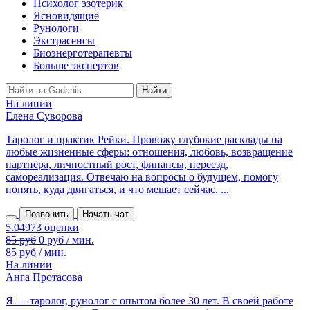
Психолог эзотерик
Ясновидящие
Рунологи
Экстрасенсы
Биоэнерготерапевты
Больше экспертов
На линии
Елена Суворова
Таролог и практик Рейки. Провожу глубокие расклады на
любые жизненные сферы: отношения, любовь, возвращение
партнёра, личностный рост, финансы, переезд,
самореализация. Отвечаю на вопросы о будущем, помогу
понять, куда двигаться, и что мешает сейчас. ...
Позвонить
Начать чат
85 руб
0 руб / мин.
85 руб / мин.
На линии
Анга Протасова
Я — таролог, рунолог с опытом более 30 лет. В своей работе