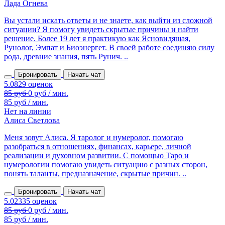
Лада Огнева
Вы устали искать ответы и не знаете, как выйти из сложной
ситуации? Я помогу увидеть скрытые причины и найти
решение. Более 19 лет я практикую как Ясновидящая,
Рунолог, Эмпат и Биоэнергет. В своей работе соединяю силу
рода, древние знания, пять Рунич. ..
Бронировать
Начать чат
85 руб / мин.
Нет на линии
Алиса Светлова
Меня зовут Алиса. Я таролог и нумеролог, помогаю
разобраться в отношениях, финансах, карьере, личной
реализации и духовном развитии. С помощью Таро и
нумерологии помогаю увидеть ситуацию с разных сторон,
понять таланты, предназначение, скрытые причин. ..
Бронировать
Начать чат
85 руб / мин.