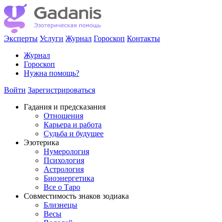
Эксперты
Услуги
Журнал
Гороскоп
Контакты
Журнал
Гороскоп
Нужна помощь?
Войти
Зарегистрироваться
Гадания и предсказания
Отношения
Карьера и работа
Cудьба и будущее
Эзотерика
Нумерология
Психология
Астрология
Биоэнергетика
Все о Таро
Совместимость знаков зодиака
Близнецы
Весы