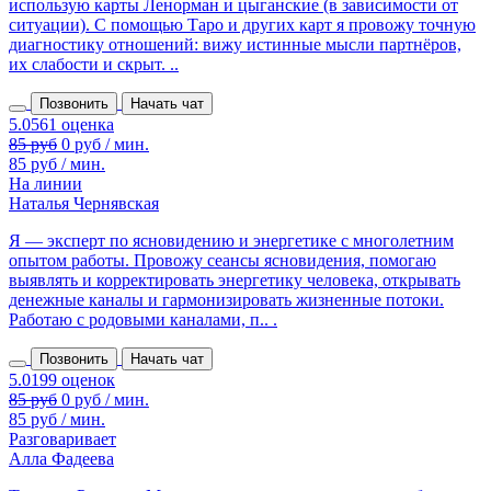
использую карты Ленорман и цыганские (в зависимости от
ситуации). С помощью Таро и других карт я провожу точную
диагностику отношений: вижу истинные мысли партнёров,
их слабости и скрыт. ..
Позвонить
Начать чат
85 руб
0 руб / мин.
85 руб / мин.
На линии
Наталья Чернявская
Я — эксперт по ясновидению и энергетике с многолетним
опытом работы. Провожу сеансы ясновидения, помогаю
выявлять и корректировать энергетику человека, открывать
денежные каналы и гармонизировать жизненные потоки.
Работаю с родовыми каналами, п.. .
Позвонить
Начать чат
85 руб
0 руб / мин.
85 руб / мин.
Разговаривает
Алла Фадеева