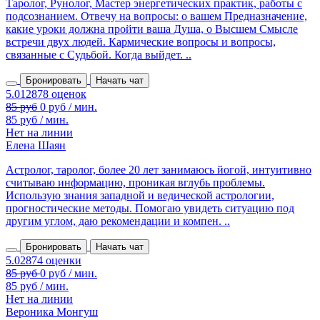
Таролог, Рунолог, Мастер энергетических практик, работы с
подсознанием. Отвечу на вопросы: о вашем Предназначение,
какие уроки должна пройти ваша Душа, о Высшем Смысле
встречи двух людей. Кармические вопросы и вопросы,
связанные с Судьбой. Когда выйдет. ..
Бронировать
Начать чат
85 руб
0 руб / мин.
85 руб / мин.
Нет на линии
Елена Шаян
Астролог, таролог, более 20 лет занимаюсь йогой, интуитивно
считываю информацию, проникая вглубь проблемы.
Использую знания западной и ведической астрологии,
прогностические методы. Помогаю увидеть ситуацию под
другим углом, даю рекомендации и компен. ..
Бронировать
Начать чат
85 руб / мин.
Нет на линии
Вероника Монгуш