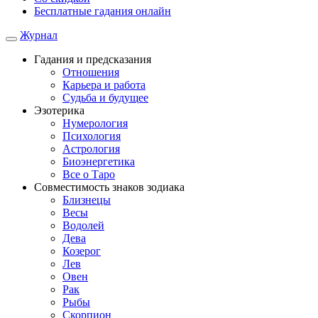
Бесплатные гадания онлайн
Журнал
Гадания и предсказания
Отношения
Карьера и работа
Cудьба и будущее
Эзотерика
Нумерология
Психология
Астрология
Биоэнергетика
Все о Таро
Совместимость знаков зодиака
Близнецы
Весы
Водолей
Дева
Козерог
Лев
Овен
Рак
Рыбы
Скорпион