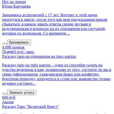
Нет на линии
Юлия Карушева
Занимаюсь астрологией с 17 лет. Интерес к этой науке
проснулся в школе, после того как мои предсказания начали
сбываться, я начала давать ответы своим друзьям и
родственникам в вопросах на их отношения или ситуаций,
которые их волновали. Со временем. ..
Бронировать
Расклад таро на отношения на трех картах
Расклад таро на трёх картах – один из способов гадать на
чувства мужчины к вам, независимо от того, состоите ли вы в
связи (официальном, гражданском браке или конфетно-
букетном периоде), находитесь в ссоре или знакомство только
недавно состояло...
Заказать услугу
600 руб
Акция
Расклад Таро "Кельтский Крест"