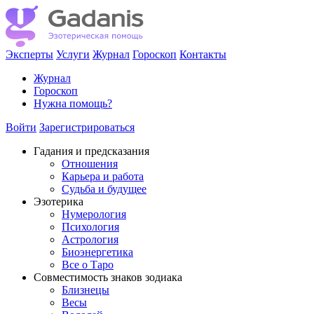
Эксперты
Услуги
Журнал
Гороскоп
Контакты
Журнал
Гороскоп
Нужна помощь?
Войти
Зарегистрироваться
Гадания и предсказания
Отношения
Карьера и работа
Cудьба и будущее
Эзотерика
Нумерология
Психология
Астрология
Биоэнергетика
Все о Таро
Совместимость знаков зодиака
Близнецы
Весы