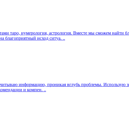
тами таро, нумерология, астрология. Вместе мы сможем найти
на благоприятный исход ситуа. ..
о считываю информацию, проникая вглубь проблемы. Использую з
омендации и компен. ..