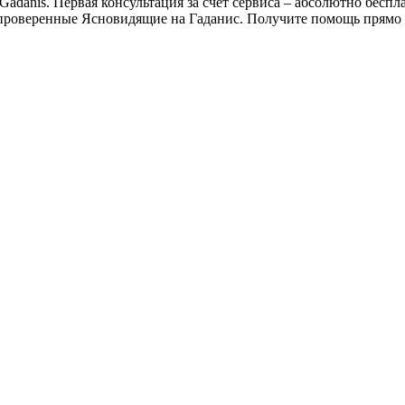
adanis. Первая консультация за счет сервиса – абсолютно беспла
проверенные Ясновидящие на Гаданис. Получите помощь прямо 