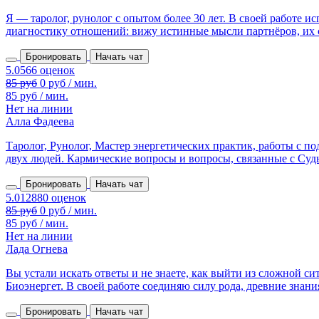
Я — таролог, рунолог с опытом более 30 лет. В своей работе 
диагностику отношений: вижу истинные мысли партнёров, их сл
Бронировать
Начать чат
85 руб
0 руб / мин.
85 руб / мин.
Нет на линии
Алла Фадеева
Таролог, Рунолог, Мастер энергетических практик, работы с 
двух людей. Кармические вопросы и вопросы, связанные с Судьб
Бронировать
Начать чат
85 руб
0 руб / мин.
85 руб / мин.
Нет на линии
Лада Огнева
Вы устали искать ответы и не знаете, как выйти из сложной с
Биоэнергет. В своей работе соединяю силу рода, древние знания,
Бронировать
Начать чат