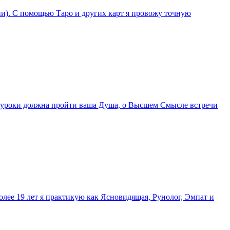
ции). С помощью Таро и других карт я провожу точную
ие уроки должна пройти ваша Душа, о Высшем Смысле встречи
олее 19 лет я практикую как Ясновидящая, Рунолог, Эмпат и