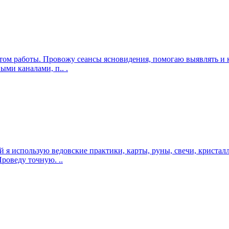
ом работы. Провожу сеансы ясновидения, помогаю выявлять и к
ми каналами, п.. .
ций я использую ведовские практики, карты, руны, свечи, криста
роведу точную. ..