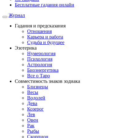
Бесплатные гадания онлайн
Журнал
Гадания и предсказания
Отношения
Карьера и работа
Cудьба и будущее
Эзотерика
Нумерология
Психология
Астрология
Биоэнергетика
Все о Таро
Совместимость знаков зодиака
Близнецы
Весы
Водолей
Дева
Козерог
Лев
Овен
Рак
Рыбы
Скорпион