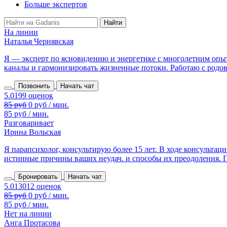
Больше экспертов
На линии
Наталья Чернявская
Я — эксперт по ясновидению и энергетике с многолетним опыт
каналы и гармонизировать жизненные потоки. Работаю с родовы
Позвонить
Начать чат
85 руб
0 руб / мин.
85 руб / мин.
Разговаривает
Ирина Вольская
Я парапсихолог, консультирую более 15 лет. В ходе консульта
истинные причины ваших неудач. и способы их преодоления. П
Бронировать
Начать чат
85 руб
0 руб / мин.
85 руб / мин.
Нет на линии
Анга Протасова