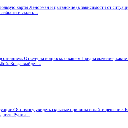
использую карты Ленорман и цыганские (в зависимости от ситуа
абости и скрыт. ..
подсознанием. Отвечу на вопросы: о вашем Предназначение, как
ой. Когда выйдет. ..
итуации? Я помогу увидеть скрытые причины и найти решение. Б
 пять Рунич. ..