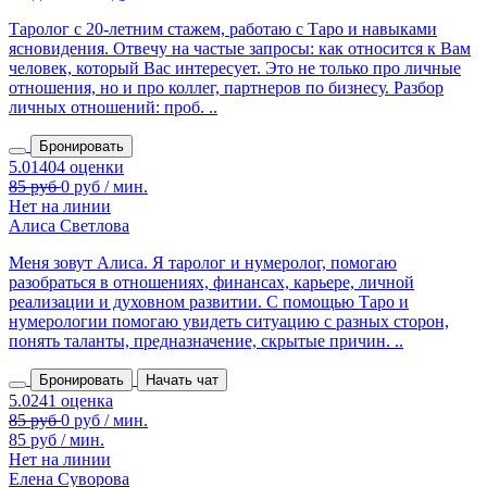
Таролог с 20‑летним стажем, работаю с Таро и навыками
ясновидения. Отвечу на частые запросы: как относится к Вам
человек, который Вас интересует. Это не только про личные
отношения, но и про коллег, партнеров по бизнесу. Разбор
личных отношений: проб. ..
Бронировать
Нет на линии
Алиса Светлова
Меня зовут Алиса. Я таролог и нумеролог, помогаю
разобраться в отношениях, финансах, карьере, личной
реализации и духовном развитии. С помощью Таро и
нумерологии помогаю увидеть ситуацию с разных сторон,
понять таланты, предназначение, скрытые причин. ..
Бронировать
Начать чат
85 руб / мин.
Нет на линии
Елена Суворова