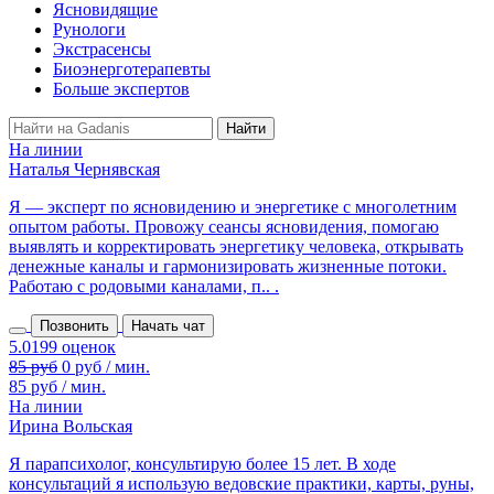
Ясновидящие
Рунологи
Экстрасенсы
Биоэнерготерапевты
Больше экспертов
На линии
Наталья Чернявская
Я — эксперт по ясновидению и энергетике с многолетним
опытом работы. Провожу сеансы ясновидения, помогаю
выявлять и корректировать энергетику человека, открывать
денежные каналы и гармонизировать жизненные потоки.
Работаю с родовыми каналами, п.. .
Позвонить
Начать чат
85 руб
0 руб / мин.
85 руб / мин.
На линии
Ирина Вольская
Я парапсихолог, консультирую более 15 лет. В ходе
консультаций я использую ведовские практики, карты, руны,