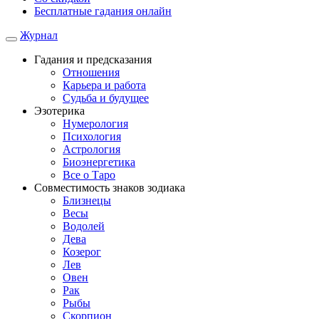
Бесплатные гадания онлайн
Журнал
Гадания и предсказания
Отношения
Карьера и работа
Cудьба и будущее
Эзотерика
Нумерология
Психология
Астрология
Биоэнергетика
Все о Таро
Совместимость знаков зодиака
Близнецы
Весы
Водолей
Дева
Козерог
Лев
Овен
Рак
Рыбы
Скорпион