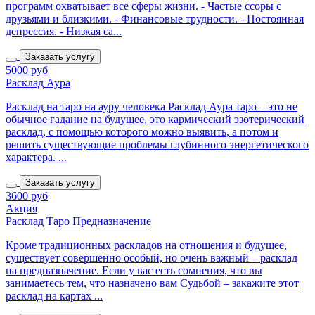
программ охватывает все сферы жизни. - Частые ссоры с
друзьями и близкими. - Финансовые трудности. - Постоянная
депрессия. - Низкая са...
Заказать услугу
5000 руб
Расклад Аура
Расклад на таро на ауру человека Расклад Аура таро – это не
обычное гадание на будущее, это кармический эзотерический
расклад, с помощью которого можно выявить, а потом и
решить существующие проблемы глубинного энергетического
характера. ...
Заказать услугу
3600 руб
Акция
Расклад Таро Предназначение
Кроме традиционных раскладов на отношения и будущее,
существует совершенно особый, но очень важный – расклад
на предназначение. Если у вас есть сомнения, что вы
занимаетесь тем, что назначено вам Судьбой – закажите этот
расклад на картах ...