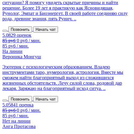
ситуации? Я помогу увидеть скрытые причины и найти
решение. Более 19 лет я практикую как Ясновидящая,
Рунолог, Эмпат и Биоэнергет. В своей работе соединяю силу
рода, древние знания, пять Рунич. ..
Позвонить
Начать чат
85 руб
0 руб / мин.
85 руб / мин.
На линии
Вероника Монгуш
Эзотерик с психологическим образованием. Владею
инструментами таро, нумерология, астрология. Вместе мы
сможем найти благоприятный выход из сложившихся
жизненных обстоятельств. Лечу силой слова, родовой дар
лекаря. Заряжаю на благоприятный исход ситуа. ..
Позвонить
Начать чат
85 руб / мин.
Нет на линии
Анга Протасова