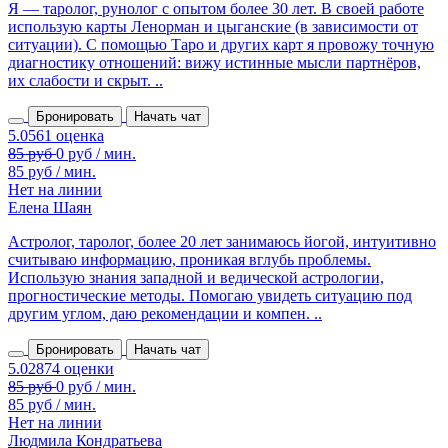
Я — таролог, рунолог с опытом более 30 лет. В своей работе
использую карты Ленорман и цыганские (в зависимости от
ситуации). С помощью Таро и других карт я провожу точную
диагностику отношений: вижу истинные мысли партнёров,
их слабости и скрыт. ..
Бронировать
Начать чат
85 руб / мин.
Нет на линии
Елена Шаян
Астролог, таролог, более 20 лет занимаюсь йогой, интуитивно
считываю информацию, проникая вглубь проблемы.
Использую знания западной и ведической астрологии,
прогностические методы. Помогаю увидеть ситуацию под
другим углом, даю рекомендации и компен. ..
Бронировать
Начать чат
85 руб / мин.
Нет на линии
Людмила Кондратьева