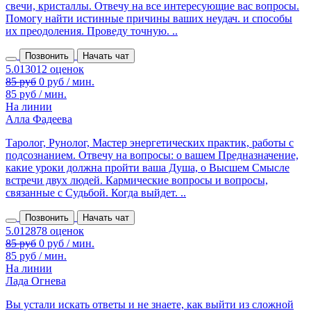
свечи, кристаллы. Отвечу на все интересующие вас вопросы.
Помогу найти истинные причины ваших неудач. и способы
их преодоления. Проведу точную. ..
Позвонить
Начать чат
85 руб
0 руб / мин.
85 руб / мин.
На линии
Алла Фадеева
Таролог, Рунолог, Мастер энергетических практик, работы с
подсознанием. Отвечу на вопросы: о вашем Предназначение,
какие уроки должна пройти ваша Душа, о Высшем Смысле
встречи двух людей. Кармические вопросы и вопросы,
связанные с Судьбой. Когда выйдет. ..
Позвонить
Начать чат
85 руб
0 руб / мин.
85 руб / мин.
На линии
Лада Огнева
Вы устали искать ответы и не знаете, как выйти из сложной