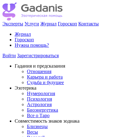
Эксперты
Услуги
Журнал
Гороскоп
Контакты
Журнал
Гороскоп
Нужна помощь?
Войти
Зарегистрироваться
Гадания и предсказания
Отношения
Карьера и работа
Cудьба и будущее
Эзотерика
Нумерология
Психология
Астрология
Биоэнергетика
Все о Таро
Совместимость знаков зодиака
Близнецы
Весы