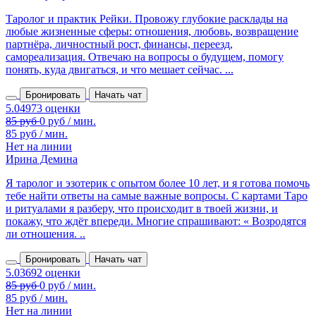
Таролог и практик Рейки. Провожу глубокие расклады на
любые жизненные сферы: отношения, любовь, возвращение
партнёра, личностный рост, финансы, переезд,
самореализация. Отвечаю на вопросы о будущем, помогу
понять, куда двигаться, и что мешает сейчас. ...
Бронировать
Начать чат
85 руб / мин.
Нет на линии
Ирина Демина
Я таролог и эзотерик с опытом более 10 лет, и я готова помочь
тебе найти ответы на самые важные вопросы. С картами Таро
и ритуалами я разберу, что происходит в твоей жизни, и
покажу, что ждёт впереди. Многие спрашивают: « Возродятся
ли отношения. ..
Бронировать
Начать чат
85 руб / мин.
Нет на линии