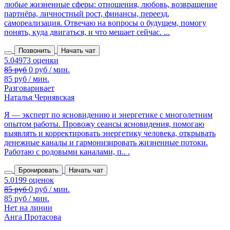
любые жизненные сферы: отношения, любовь, возвращение
партнёра, личностный рост, финансы, переезд,
самореализация. Отвечаю на вопросы о будущем, помогу
понять, куда двигаться, и что мешает сейчас. ...
Позвонить
Начать чат
85 руб
0 руб / мин.
85 руб / мин.
Разговаривает
Наталья Чернявская
Я — эксперт по ясновидению и энергетике с многолетним
опытом работы. Провожу сеансы ясновидения, помогаю
выявлять и корректировать энергетику человека, открывать
денежные каналы и гармонизировать жизненные потоки.
Работаю с родовыми каналами, п.. .
Бронировать
Начать чат
85 руб / мин.
Нет на линии
Анга Протасова