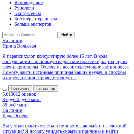
Ясновидящие
Рунологи
Экстрасенсы
Биоэнерготерапевты
Больше экспертов
На линии
Ирина Вольская
Я парапсихолог, консультирую более 15 лет. В ходе
консультаций я использую ведовские практики, карты, руны,
свечи, кристаллы. Отвечу на все интересующие вас вопросы.
Помогу найти истинные причины ваших неудач. и способы
их преодоления. Проведу точную. ..
Позвонить
Начать чат
85 руб
0 руб / мин.
85 руб / мин.
На линии
Лада Огнева
Вы устали искать ответы и не знаете, как выйти из сложной
ситуации? Я помогу увидеть скрытые причины и найти