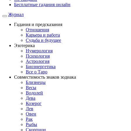
Бесплатные гадания онлайн
Журнал
Гадания и предсказания
Отношения
Карьера и работа
Cудьба и будущее
Эзотерика
Нумерология
Психология
Астрология
Биоэнергетика
Все о Таро
Совместимость знаков зодиака
Близнецы
Весы
Водолей
Дева
Козерог
Лев
Овен
Рак
Рыбы
Скорпион