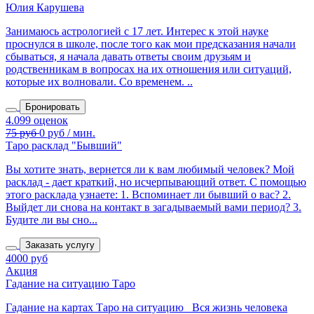
Юлия Карушева
Занимаюсь астрологией с 17 лет. Интерес к этой науке
проснулся в школе, после того как мои предсказания начали
сбываться, я начала давать ответы своим друзьям и
родственникам в вопросах на их отношения или ситуаций,
которые их волновали. Со временем. ..
Бронировать
Таро расклад "Бывший"
Вы хотите знать, вернется ли к вам любимый человек? Мой
расклад - дает краткий, но исчерпывающий ответ. С помощью
этого расклада узнаете: 1. Вспоминает ли бывший о вас? 2.
Выйдет ли снова на контакт в загадываемый вами период? 3.
Будите ли вы сно...
Заказать услугу
4000 руб
Акция
Гадание на ситуацию Таро
Гадание на картах Таро на ситуацию Вся жизнь человека