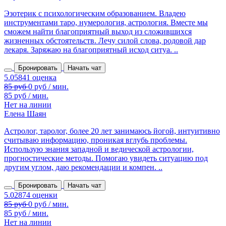
Эзотерик с психологическим образованием. Владею
инструментами таро, нумерология, астрология. Вместе мы
сможем найти благоприятный выход из сложившихся
жизненных обстоятельств. Лечу силой слова, родовой дар
лекаря. Заряжаю на благоприятный исход ситуа. ..
Бронировать
Начать чат
85 руб / мин.
Нет на линии
Елена Шаян
Астролог, таролог, более 20 лет занимаюсь йогой, интуитивно
считываю информацию, проникая вглубь проблемы.
Использую знания западной и ведической астрологии,
прогностические методы. Помогаю увидеть ситуацию под
другим углом, даю рекомендации и компен. ..
Бронировать
Начать чат
85 руб / мин.
Нет на линии