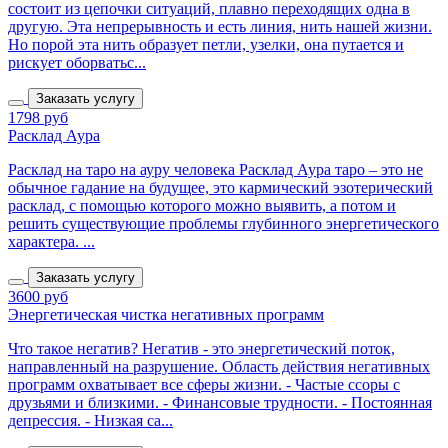
состоит из цепочки ситуаций, плавно переходящих одна в
другую. Эта непрерывность и есть линия, нить нашей жизни.
Но порой эта нить образует петли, узелки, она путается и
рискует оборватьс...
Заказать услугу
1798 руб
Расклад Аура
Расклад на таро на ауру человека Расклад Аура таро – это не
обычное гадание на будущее, это кармический эзотерический
расклад, с помощью которого можно выявить, а потом и
решить существующие проблемы глубинного энергетического
характера. ...
Заказать услугу
3600 руб
Энергетическая чистка негативных программ
Что такое негатив? Негатив - это энергетический поток,
направленный на разрушение. Область действия негативных
программ охватывает все сферы жизни. - Частые ссоры с
друзьями и близкими. - Финансовые трудности. - Постоянная
депрессия. - Низкая са...