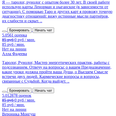
Я — таролог, рунолог с опытом более 30 лет. В своей работе
использую карты Ленорман и цыганские (в зависимости от
ситуации). С помощью Таро и других карт я провожу точную
диагностику отношений: вижу истинные мысли партнёров,
их слабости и скрыт. ..
Бронировать
Начать чат
85 руб / мин.
Нет на линии
Алла Фадеева
Таролог, Рунолог, Мастер энергетических практик, работы с
подсознанием. Отвечу на вопросы: о вашем Предназначение,
какие уроки должна пройти ваша Душа, о Высшем Смысле
встречи двух людей. Кармические вопросы и вопросы,
связанные с Судьбой. Когда выйдет. ..
Бронировать
Начать чат
85 руб / мин.
Нет на линии
Вероника Монгуш