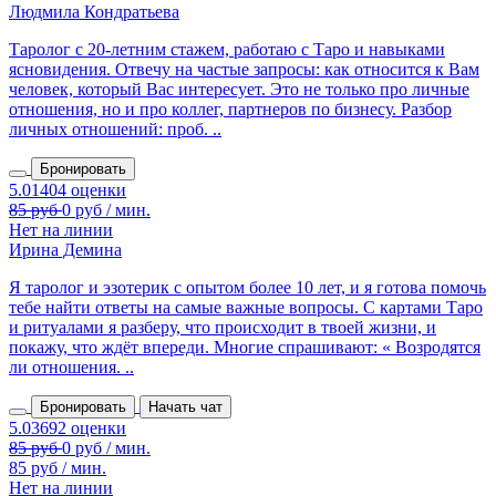
Людмила Кондратьева
Таролог с 20‑летним стажем, работаю с Таро и навыками
ясновидения. Отвечу на частые запросы: как относится к Вам
человек, который Вас интересует. Это не только про личные
отношения, но и про коллег, партнеров по бизнесу. Разбор
личных отношений: проб. ..
Бронировать
Нет на линии
Ирина Демина
Я таролог и эзотерик с опытом более 10 лет, и я готова помочь
тебе найти ответы на самые важные вопросы. С картами Таро
и ритуалами я разберу, что происходит в твоей жизни, и
покажу, что ждёт впереди. Многие спрашивают: « Возродятся
ли отношения. ..
Бронировать
Начать чат
85 руб / мин.
Нет на линии