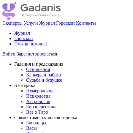
Эксперты
Услуги
Журнал
Гороскоп
Контакты
Журнал
Гороскоп
Нужна помощь?
Войти
Зарегистрироваться
Гадания и предсказания
Отношения
Карьера и работа
Cудьба и будущее
Эзотерика
Нумерология
Психология
Астрология
Биоэнергетика
Все о Таро
Совместимость знаков зодиака
Близнецы
Весы