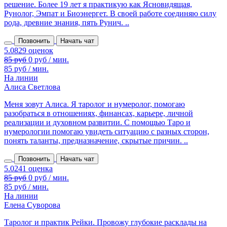
решение. Более 19 лет я практикую как Ясновидящая,
Рунолог, Эмпат и Биоэнергет. В своей работе соединяю силу
рода, древние знания, пять Рунич. ..
Позвонить
Начать чат
85 руб
0 руб / мин.
85 руб / мин.
На линии
Алиса Светлова
Меня зовут Алиса. Я таролог и нумеролог, помогаю
разобраться в отношениях, финансах, карьере, личной
реализации и духовном развитии. С помощью Таро и
нумерологии помогаю увидеть ситуацию с разных сторон,
понять таланты, предназначение, скрытые причин. ..
Позвонить
Начать чат
85 руб
0 руб / мин.
85 руб / мин.
На линии
Елена Суворова
Таролог и практик Рейки. Провожу глубокие расклады на