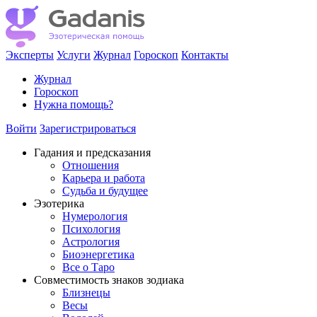
Эксперты
Услуги
Журнал
Гороскоп
Контакты
Журнал
Гороскоп
Нужна помощь?
Войти
Зарегистрироваться
Гадания и предсказания
Отношения
Карьера и работа
Cудьба и будущее
Эзотерика
Нумерология
Психология
Астрология
Биоэнергетика
Все о Таро
Совместимость знаков зодиака
Близнецы
Весы