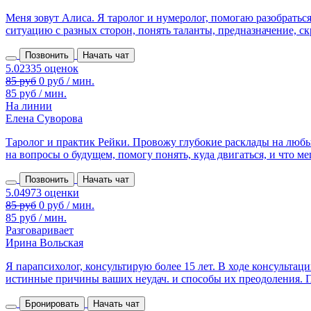
Меня зовут Алиса. Я таролог и нумеролог, помогаю разобрать
ситуацию с разных сторон, понять таланты, предназначение, ск
Позвонить
Начать чат
85 руб
0 руб / мин.
85 руб / мин.
На линии
Елена Суворова
Таролог и практик Рейки. Провожу глубокие расклады на любы
на вопросы о будущем, помогу понять, куда двигаться, и что меш
Позвонить
Начать чат
85 руб
0 руб / мин.
85 руб / мин.
Разговаривает
Ирина Вольская
Я парапсихолог, консультирую более 15 лет. В ходе консульта
истинные причины ваших неудач. и способы их преодоления. П
Бронировать
Начать чат