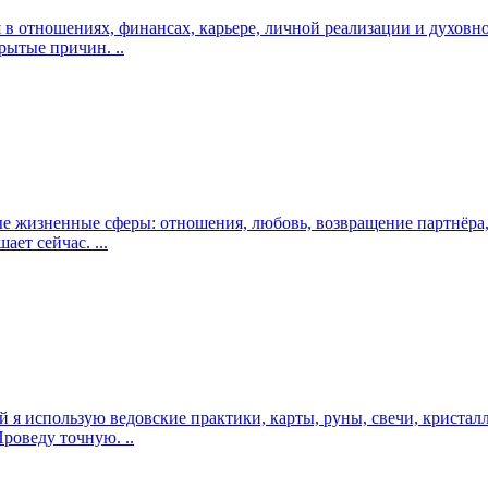
ся в отношениях, финансах, карьере, личной реализации и духо
рытые причин. ..
е жизненные сферы: отношения, любовь, возвращение партнёра,
ает сейчас. ...
ций я использую ведовские практики, карты, руны, свечи, криста
роведу точную. ..