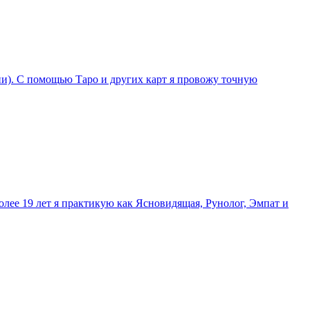
ции). С помощью Таро и других карт я провожу точную
олее 19 лет я практикую как Ясновидящая, Рунолог, Эмпат и