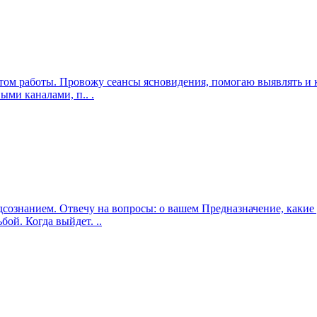
ом работы. Провожу сеансы ясновидения, помогаю выявлять и к
ми каналами, п.. .
подсознанием. Отвечу на вопросы: о вашем Предназначение, как
ой. Когда выйдет. ..