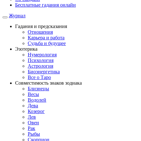
Бесплатные гадания онлайн
Журнал
Гадания и предсказания
Отношения
Карьера и работа
Cудьба и будущее
Эзотерика
Нумерология
Психология
Астрология
Биоэнергетика
Все о Таро
Совместимость знаков зодиака
Близнецы
Весы
Водолей
Дева
Козерог
Лев
Овен
Рак
Рыбы
Скорпион