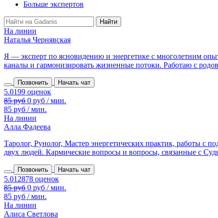
Больше экспертов
На линии
Наталья Чернявская
Я — эксперт по ясновидению и энергетике с многолетним опыт
каналы и гармонизировать жизненные потоки. Работаю с родовы
Позвонить
Начать чат
85 руб
0 руб / мин.
85 руб / мин.
На линии
Алла Фадеева
Таролог, Рунолог, Мастер энергетических практик, работы с 
двух людей. Кармические вопросы и вопросы, связанные с Судьб
Позвонить
Начать чат
85 руб
0 руб / мин.
85 руб / мин.
На линии
Алиса Светлова