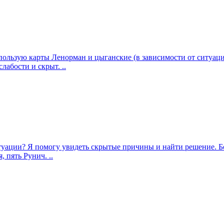
использую карты Ленорман и цыганские (в зависимости от ситуа
абости и скрыт. ..
итуации? Я помогу увидеть скрытые причины и найти решение. Б
 пять Рунич. ..