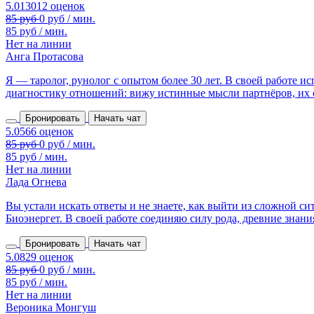
85 руб / мин.
Нет на линии
Анга Протасова
Я — таролог, рунолог с опытом более 30 лет. В своей работе 
диагностику отношений: вижу истинные мысли партнёров, их сл
Бронировать
Начать чат
85 руб / мин.
Нет на линии
Лада Огнева
Вы устали искать ответы и не знаете, как выйти из сложной с
Биоэнергет. В своей работе соединяю силу рода, древние знания,
Бронировать
Начать чат
85 руб / мин.
Нет на линии
Вероника Монгуш