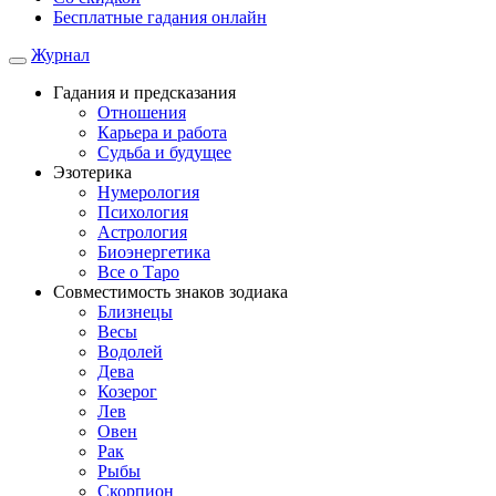
Бесплатные гадания онлайн
Журнал
Гадания и предсказания
Отношения
Карьера и работа
Cудьба и будущее
Эзотерика
Нумерология
Психология
Астрология
Биоэнергетика
Все о Таро
Совместимость знаков зодиака
Близнецы
Весы
Водолей
Дева
Козерог
Лев
Овен
Рак
Рыбы
Скорпион