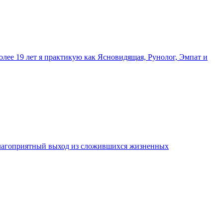
олее 19 лет я практикую как Ясновидящая, Рунолог, Эмпат и
 благоприятный выход из сложившихся жизненных