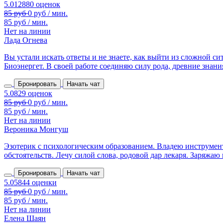
85 руб / мин.
Нет на линии
Лада Огнева
Вы устали искать ответы и не знаете, как выйти из сложной с
Биоэнергет. В своей работе соединяю силу рода, древние знания,
Бронировать
Начать чат
85 руб / мин.
Нет на линии
Вероника Монгуш
Эзотерик с психологическим образованием. Владею инструмен
обстоятельств. Лечу силой слова, родовой дар лекаря. Заряжаю 
Бронировать
Начать чат
85 руб / мин.
Нет на линии
Елена Шаян