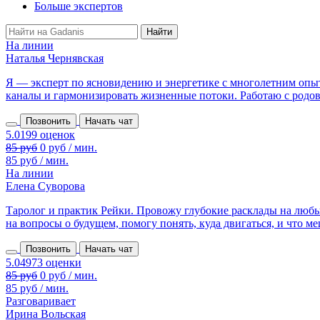
Больше экспертов
На линии
Наталья Чернявская
Я — эксперт по ясновидению и энергетике с многолетним опыт
каналы и гармонизировать жизненные потоки. Работаю с родовы
Позвонить
Начать чат
85 руб
0 руб / мин.
85 руб / мин.
На линии
Елена Суворова
Таролог и практик Рейки. Провожу глубокие расклады на любы
на вопросы о будущем, помогу понять, куда двигаться, и что меш
Позвонить
Начать чат
85 руб
0 руб / мин.
85 руб / мин.
Разговаривает
Ирина Вольская