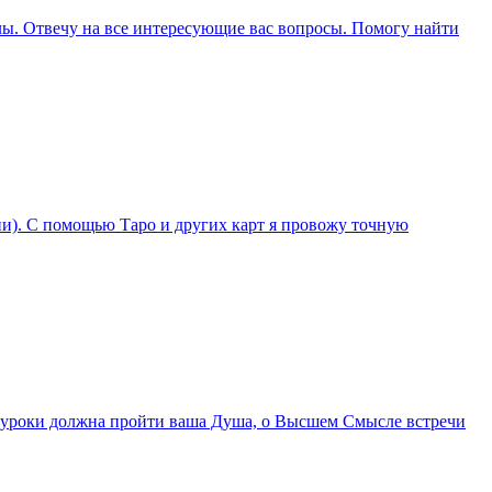
ллы. Отвечу на все интересующие вас вопросы. Помогу найти
ции). С помощью Таро и других карт я провожу точную
ие уроки должна пройти ваша Душа, о Высшем Смысле встречи