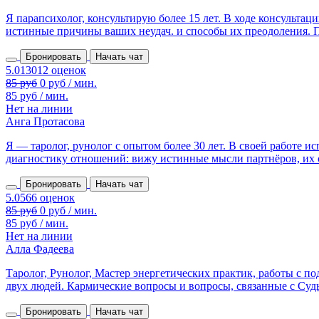
Я парапсихолог, консультирую более 15 лет. В ходе консульта
истинные причины ваших неудач. и способы их преодоления. П
Бронировать
Начать чат
85 руб
0 руб / мин.
85 руб / мин.
Нет на линии
Анга Протасова
Я — таролог, рунолог с опытом более 30 лет. В своей работе 
диагностику отношений: вижу истинные мысли партнёров, их сл
Бронировать
Начать чат
85 руб
0 руб / мин.
85 руб / мин.
Нет на линии
Алла Фадеева
Таролог, Рунолог, Мастер энергетических практик, работы с 
двух людей. Кармические вопросы и вопросы, связанные с Судьб
Бронировать
Начать чат