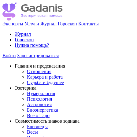
Эксперты
Услуги
Журнал
Гороскоп
Контакты
Журнал
Гороскоп
Нужна помощь?
Войти
Зарегистрироваться
Гадания и предсказания
Отношения
Карьера и работа
Cудьба и будущее
Эзотерика
Нумерология
Психология
Астрология
Биоэнергетика
Все о Таро
Совместимость знаков зодиака
Близнецы
Весы