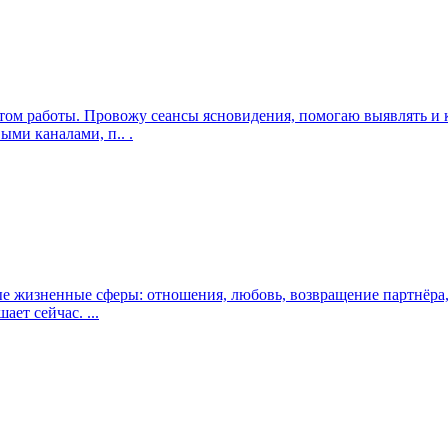
ом работы. Провожу сеансы ясновидения, помогаю выявлять и к
ми каналами, п.. .
е жизненные сферы: отношения, любовь, возвращение партнёра,
ает сейчас. ...