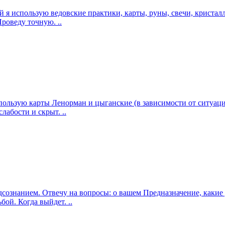
ций я использую ведовские практики, карты, руны, свечи, криста
роведу точную. ..
использую карты Ленорман и цыганские (в зависимости от ситуа
абости и скрыт. ..
подсознанием. Отвечу на вопросы: о вашем Предназначение, как
ой. Когда выйдет. ..