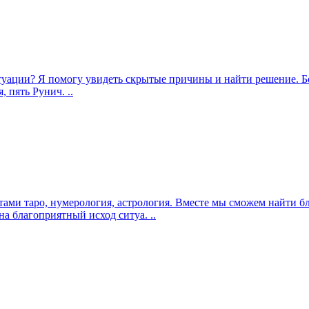
итуации? Я помогу увидеть скрытые причины и найти решение. Б
 пять Рунич. ..
тами таро, нумерология, астрология. Вместе мы сможем найти
на благоприятный исход ситуа. ..