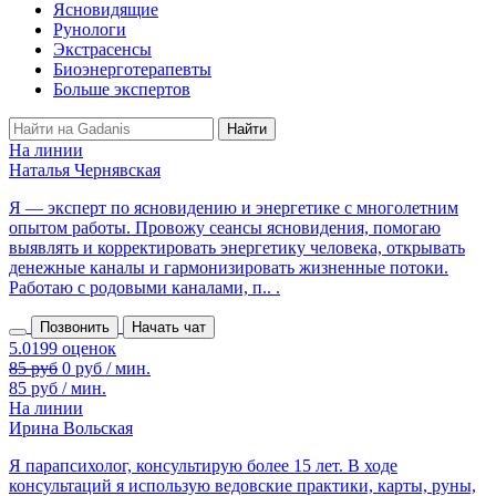
Ясновидящие
Рунологи
Экстрасенсы
Биоэнерготерапевты
Больше экспертов
На линии
Наталья Чернявская
Я — эксперт по ясновидению и энергетике с многолетним
опытом работы. Провожу сеансы ясновидения, помогаю
выявлять и корректировать энергетику человека, открывать
денежные каналы и гармонизировать жизненные потоки.
Работаю с родовыми каналами, п.. .
Позвонить
Начать чат
85 руб
0 руб / мин.
85 руб / мин.
На линии
Ирина Вольская
Я парапсихолог, консультирую более 15 лет. В ходе
консультаций я использую ведовские практики, карты, руны,