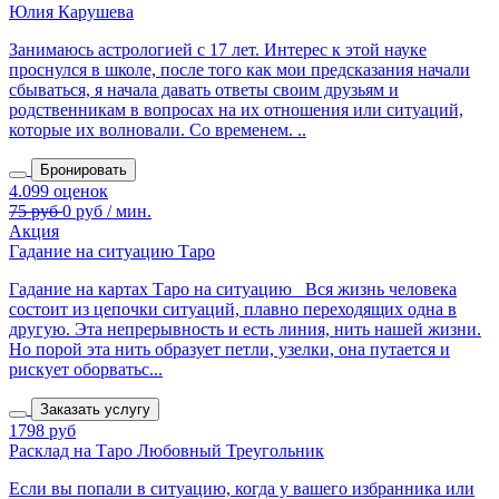
Юлия Карушева
Занимаюсь астрологией с 17 лет. Интерес к этой науке
проснулся в школе, после того как мои предсказания начали
сбываться, я начала давать ответы своим друзьям и
родственникам в вопросах на их отношения или ситуаций,
которые их волновали. Со временем. ..
Бронировать
Акция
Гадание на ситуацию Таро
Гадание на картах Таро на ситуацию Вся жизнь человека
состоит из цепочки ситуаций, плавно переходящих одна в
другую. Эта непрерывность и есть линия, нить нашей жизни.
Но порой эта нить образует петли, узелки, она путается и
рискует оборватьс...
Заказать услугу
1798 руб
Расклад на Таро Любовный Треугольник
Если вы попали в ситуацию, когда у вашего избранника или