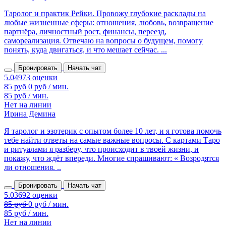
Таролог и практик Рейки. Провожу глубокие расклады на
любые жизненные сферы: отношения, любовь, возвращение
партнёра, личностный рост, финансы, переезд,
самореализация. Отвечаю на вопросы о будущем, помогу
понять, куда двигаться, и что мешает сейчас. ...
Бронировать
Начать чат
85 руб / мин.
Нет на линии
Ирина Демина
Я таролог и эзотерик с опытом более 10 лет, и я готова помочь
тебе найти ответы на самые важные вопросы. С картами Таро
и ритуалами я разберу, что происходит в твоей жизни, и
покажу, что ждёт впереди. Многие спрашивают: « Возродятся
ли отношения. ..
Бронировать
Начать чат
85 руб / мин.
Нет на линии