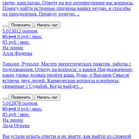
свечи, кристаллы. Отвечу на все интересующие вас вопросы.
Помогу найти истинные причины ваших неудач. и способы
их преодоления. Проведу точную. ..
Позвонить
Начать чат
85 руб
0 руб / мин.
85 руб / мин.
На линии
Алла Фадеева
Таролог, Рунолог, Мастер энергетических практик, работы с
подсознанием. Отвечу на вопросы: о вашем Предназначение,
какие уроки должна пройти ваша Душа, о Высшем Смысле
встречи двух людей. Кармические вопросы и вопросы,
связанные с Судьбой. Когда выйдет. ..
Позвонить
Начать чат
85 руб
0 руб / мин.
85 руб / мин.
На линии
Лада Огнева
Вы устали искать ответы и не знаете, как выйти из сложной