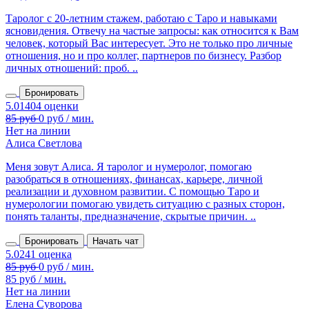
Таролог с 20‑летним стажем, работаю с Таро и навыками
ясновидения. Отвечу на частые запросы: как относится к Вам
человек, который Вас интересует. Это не только про личные
отношения, но и про коллег, партнеров по бизнесу. Разбор
личных отношений: проб. ..
Бронировать
Нет на линии
Алиса Светлова
Меня зовут Алиса. Я таролог и нумеролог, помогаю
разобраться в отношениях, финансах, карьере, личной
реализации и духовном развитии. С помощью Таро и
нумерологии помогаю увидеть ситуацию с разных сторон,
понять таланты, предназначение, скрытые причин. ..
Бронировать
Начать чат
85 руб / мин.
Нет на линии
Елена Суворова