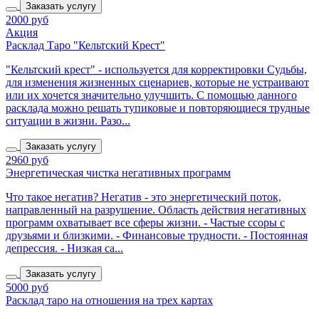
Заказать услугу
2000 руб
Акция
Расклад Таро "Кельтский Крест"
"Кельтский крест" - используется для корректировки Судьбы,
для изменения жизненных сценариев, которые не устраивают
или их хочется значительно улучшить. С помощью данного
расклада можно решать тупиковые и повторяющиеся трудные
ситуации в жизни. Разо...
Заказать услугу
2960 руб
Энергетическая чистка негативных программ
Что такое негатив? Негатив - это энергетический поток,
направленный на разрушение. Область действия негативных
программ охватывает все сферы жизни. - Частые ссоры с
друзьями и близкими. - Финансовые трудности. - Постоянная
депрессия. - Низкая са...
Заказать услугу
5000 руб
Расклад таро на отношения на трех картах