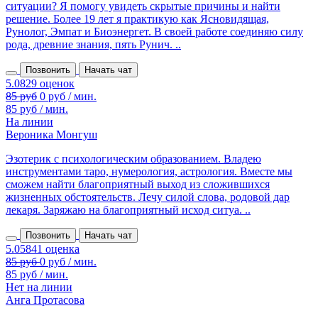
ситуации? Я помогу увидеть скрытые причины и найти
решение. Более 19 лет я практикую как Ясновидящая,
Рунолог, Эмпат и Биоэнергет. В своей работе соединяю силу
рода, древние знания, пять Рунич. ..
Позвонить
Начать чат
85 руб
0 руб / мин.
85 руб / мин.
На линии
Вероника Монгуш
Эзотерик с психологическим образованием. Владею
инструментами таро, нумерология, астрология. Вместе мы
сможем найти благоприятный выход из сложившихся
жизненных обстоятельств. Лечу силой слова, родовой дар
лекаря. Заряжаю на благоприятный исход ситуа. ..
Позвонить
Начать чат
85 руб / мин.
Нет на линии
Анга Протасова