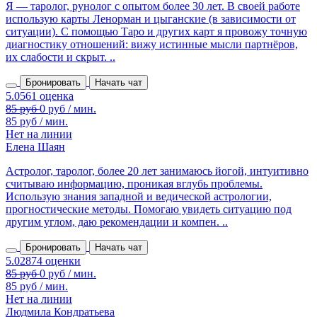
Я — таролог, рунолог с опытом более 30 лет. В своей работе
использую карты Ленорман и цыганские (в зависимости от
ситуации). С помощью Таро и других карт я провожу точную
диагностику отношений: вижу истинные мысли партнёров,
их слабости и скрыт. ..
Бронировать
Начать чат
85 руб / мин.
Нет на линии
Елена Шаян
Астролог, таролог, более 20 лет занимаюсь йогой, интуитивно
считываю информацию, проникая вглубь проблемы.
Использую знания западной и ведической астрологии,
прогностические методы. Помогаю увидеть ситуацию под
другим углом, даю рекомендации и компен. ..
Бронировать
Начать чат
85 руб / мин.
Нет на линии
Людмила Кондратьева