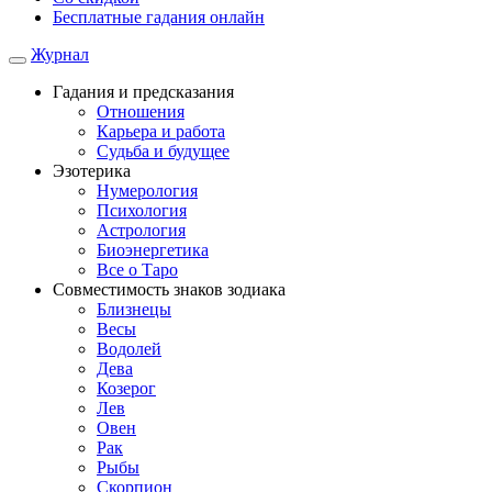
Бесплатные гадания онлайн
Журнал
Гадания и предсказания
Отношения
Карьера и работа
Cудьба и будущее
Эзотерика
Нумерология
Психология
Астрология
Биоэнергетика
Все о Таро
Совместимость знаков зодиака
Близнецы
Весы
Водолей
Дева
Козерог
Лев
Овен
Рак
Рыбы
Скорпион