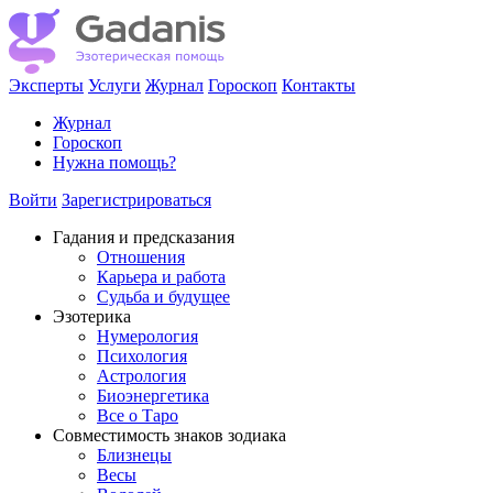
Эксперты
Услуги
Журнал
Гороскоп
Контакты
Журнал
Гороскоп
Нужна помощь?
Войти
Зарегистрироваться
Гадания и предсказания
Отношения
Карьера и работа
Cудьба и будущее
Эзотерика
Нумерология
Психология
Астрология
Биоэнергетика
Все о Таро
Совместимость знаков зодиака
Близнецы
Весы