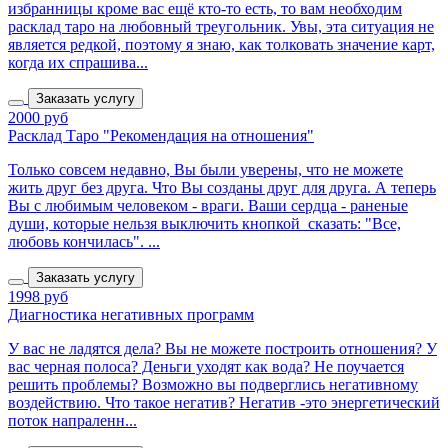
избранницы кроме вас ещё кто-то есть, то вам необходим
расклад таро на любовный треугольник. Увы, эта ситуация не
является редкой, поэтому я знаю, как толковать значение карт,
когда их спрашива...
Заказать услугу
2000 руб
Расклад Таро "Рекомендация на отношения"
Только совсем недавно, Вы были уверены, что не можете
жить друг без друга. Что Вы созданы друг для друга. А теперь
Вы с любимым человеком - враги. Ваши сердца - раненые
души, которые нельзя выключить кнопкой сказать: "Все,
любовь кончилась". ...
Заказать услугу
1998 руб
Диагностика негативных программ
У вас не ладятся дела? Вы не можете построить отношения? У
вас черная полоса? Деньги уходят как вода? Не поучается
решить проблемы? Возможно вы подверглись негативному
воздействию. Что такое негатив? Негатив -это энергетический
поток напраленн...