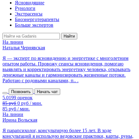
Ясновидящие
Рунологи
Экстрасенсы
Биоэнерготерапевты
Больше экспертов
На линии
Наталья Чернявская
Я — эксперт по ясновидению и энергетике с многолетним
опытом работы. Провожу сеансы ясновидения, помогаю
выявлять и корректировать энергетику человека, открывать
денежные каналы и гармонизировать жизненные потоки.
Работаю с родовыми каналами, п.. .
Позвонить
Начать чат
85 руб
0 руб / мин.
85 руб / мин.
На линии
Ирина Вольская
Я парапсихолог, консультирую более 15 лет. В ходе
консультаций я использую ведовские практики, карты, руны,