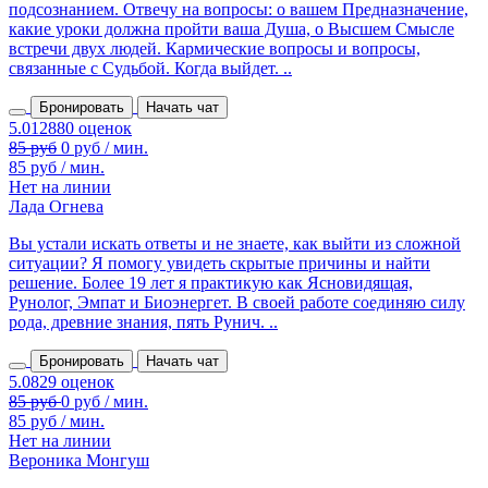
подсознанием. Отвечу на вопросы: о вашем Предназначение,
какие уроки должна пройти ваша Душа, о Высшем Смысле
встречи двух людей. Кармические вопросы и вопросы,
связанные с Судьбой. Когда выйдет. ..
Бронировать
Начать чат
85 руб
0 руб / мин.
85 руб / мин.
Нет на линии
Лада Огнева
Вы устали искать ответы и не знаете, как выйти из сложной
ситуации? Я помогу увидеть скрытые причины и найти
решение. Более 19 лет я практикую как Ясновидящая,
Рунолог, Эмпат и Биоэнергет. В своей работе соединяю силу
рода, древние знания, пять Рунич. ..
Бронировать
Начать чат
85 руб / мин.
Нет на линии
Вероника Монгуш