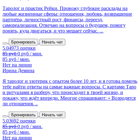
Таролог и практик Рейки. Провожу глубокие расклады на
любые жизненные сферы: отношения, любовь, возвращение
партнёра, личностный рост, финансы, переезд,
самореализация. Отвечаю на вопросы о будущем, помогу
понять, куда двигаться, и что мешает сейчас. ...
Бронировать
Начать чат
85 руб / мин.
Нет на линии
Ирина Демина
Я таролог и эзотерик с опытом более 10 лет, и я готова помочь
тебе найти ответы на самые важные вопросы. С картами Таро
и ритуалами я разберу, что происходит в твоей жизни, и
покажу, что ждёт впереди. Многие спрашивают: « Возродятся
ли отношения. ..
Бронировать
Начать чат
85 руб / мин.
Нет на линии