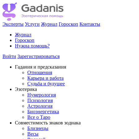
Эксперты
Услуги
Журнал
Гороскоп
Контакты
Журнал
Гороскоп
Нужна помощь?
Войти
Зарегистрироваться
Гадания и предсказания
Отношения
Карьера и работа
Cудьба и будущее
Эзотерика
Нумерология
Психология
Астрология
Биоэнергетика
Все о Таро
Совместимость знаков зодиака
Близнецы
Весы