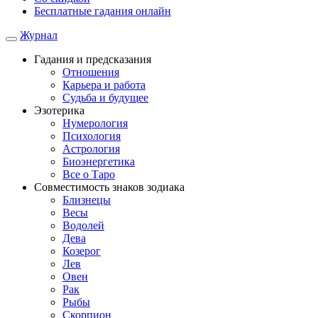
Бесплатные гадания онлайн
Журнал
Гадания и предсказания
Отношения
Карьера и работа
Cудьба и будущее
Эзотерика
Нумерология
Психология
Астрология
Биоэнергетика
Все о Таро
Совместимость знаков зодиака
Близнецы
Весы
Водолей
Дева
Козерог
Лев
Овен
Рак
Рыбы
Скорпион