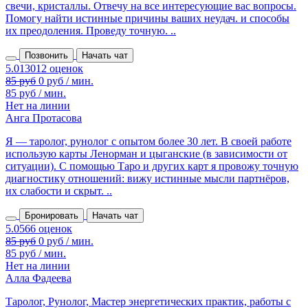
свечи, кристаллы. Отвечу на все интересующие вас вопросы.
Помогу найти истинные причины ваших неудач. и способы
их преодоления. Проведу точную. ..
Позвонить
Начать чат
85 руб
0 руб / мин.
85 руб / мин.
Нет на линии
Анга Протасова
Я — таролог, рунолог с опытом более 30 лет. В своей работе
использую карты Ленорман и цыганские (в зависимости от
ситуации). С помощью Таро и других карт я провожу точную
диагностику отношений: вижу истинные мысли партнёров,
их слабости и скрыт. ..
Бронировать
Начать чат
85 руб
0 руб / мин.
85 руб / мин.
Нет на линии
Алла Фадеева
Таролог, Рунолог, Мастер энергетических практик, работы с