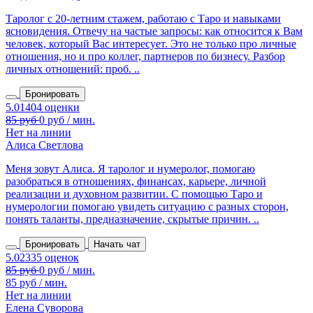
Таролог с 20‑летним стажем, работаю с Таро и навыками
ясновидения. Отвечу на частые запросы: как относится к Вам
человек, который Вас интересует. Это не только про личные
отношения, но и про коллег, партнеров по бизнесу. Разбор
личных отношений: проб. ..
Бронировать
Нет на линии
Алиса Светлова
Меня зовут Алиса. Я таролог и нумеролог, помогаю
разобраться в отношениях, финансах, карьере, личной
реализации и духовном развитии. С помощью Таро и
нумерологии помогаю увидеть ситуацию с разных сторон,
понять таланты, предназначение, скрытые причин. ..
Бронировать
Начать чат
85 руб / мин.
Нет на линии
Елена Суворова