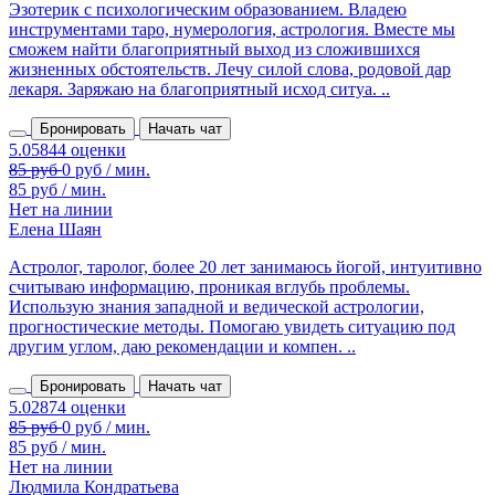
Эзотерик с психологическим образованием. Владею
инструментами таро, нумерология, астрология. Вместе мы
сможем найти благоприятный выход из сложившихся
жизненных обстоятельств. Лечу силой слова, родовой дар
лекаря. Заряжаю на благоприятный исход ситуа. ..
Бронировать
Начать чат
85 руб / мин.
Нет на линии
Елена Шаян
Астролог, таролог, более 20 лет занимаюсь йогой, интуитивно
считываю информацию, проникая вглубь проблемы.
Использую знания западной и ведической астрологии,
прогностические методы. Помогаю увидеть ситуацию под
другим углом, даю рекомендации и компен. ..
Бронировать
Начать чат
85 руб / мин.
Нет на линии
Людмила Кондратьева