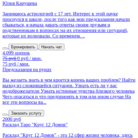
Юлия Карушева
Занимаюсь астрологией с 17 лет. Интерес к этой науке
проснулся в школе, после того как мои предсказания начали
сбываться, я начала давать ответы своим друзьям и
родственникам в вопросах на их отношения или ситуаций,
которые их волновали. Со временем. ..
Бронировать
Начать чат
75 руб / мин.
Предсказания на рунах
Вы желаеть знать в чем кроется корень ваших проблем? Найти
выход из сложившейся ситуации. Узнать есть ли у вас
недоброжелатели Узнать истинные чувства близкого человека
Чего опасаться и что предпринять в том или ином случае На
все эти вопросы ва...
Заказать услугу
2000 руб
Расклад Таро "Круг 12 Домов"
Расклад "Круг 12 Домов" - это 12 сфер жизни человека, здесь