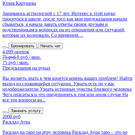
Юлия Карушева
Занимаюсь астрологией с 17 лет. Интерес к этой науке
проснулся в школе, после того как мои предсказания начали
сбываться, я начала давать ответы своим друзьям и
родственникам в вопросах на их отношения или ситуаций,
которые их волновали. Со временем. ..
Бронировать
Начать чат
75 руб / мин.
Предсказания на рунах
Вы желаеть знать в чем кроется корень ваших проблем? Найти
выход из сложившейся ситуации. Узнать есть ли у вас
недоброжелатели Узнать истинные чувства близкого человека
Чего опасаться и что предпринять в том или ином случае На
все эти вопросы ва...
Заказать услугу
2000 руб
Расклад Аура
Расклад на таро на ауру человека Расклад Аура таро – это не