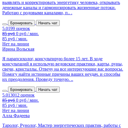
выявлять и корректировать энергетику человека, открывать
денежные каналы и гармонизировать жизненные потоки.
Работаю с родовыми каналами, п.. .
Бронировать
Начать чат
85 руб
0 руб / мин.
85 руб / мин.
Нет на линии
Ирина Вольская
Я парапсихолог, консультирую более 15 лет. В ходе
консультаций я использую ведовские практики, карты, руны,
свечи, кристаллы. Отвечу на все интересующие вас вопросы.
Помогу найти истинные причины ваших неудач. и способы
их преодоления. Проведу точную. ..
Бронировать
Начать чат
85 руб
0 руб / мин.
85 руб / мин.
Нет на линии
Алла Фадеева
Таролог, Рунолог, Мастер энергетических практик, работы с