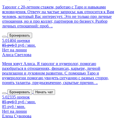
Таролог с 20‑летним стажем, работаю с Таро и навыками
ясновидения. Отвечу на частые запросы: как относится к Вам
человек, который Вас интересует. Это не только про личные
отношения, но и про коллег, партнеров по бизнесу. Разбор
личных отношений: проб. ..
Бронировать
Нет на линии
Алиса Светлова
Меня зовут Алиса. Я таролог и нумеролог, помогаю
разобраться в отношениях, финансах, карьере, личной
реализации и духовном развитии. С помощью Таро и
нумерологии помогаю увидеть ситуацию с разных сторон,
понять таланты, предназначение, скрытые причин. ..
Бронировать
Начать чат
85 руб / мин.
Нет на линии
Елена Суворова